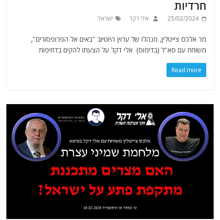
חרדיות
25/02/2024
אלי דקל
ישראל
מר אלכס צייטלין, מנהלו של ערוץ היוטיוב "באים אל הפרופסורים",
משוחח עם סא"ל (בדימוס) אלי דקל על הצעתו להקים בדחיפות
Read more