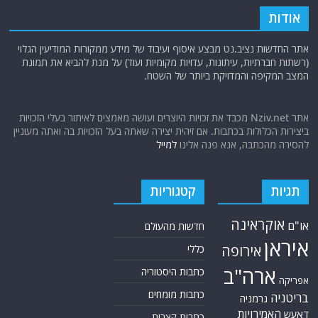
אודות
אתר החדשות נציב.נט מבצע איסוף ועיבוד של מידע ממקורות המודיעין הגלוי
(רשתות חברתיות, עיתונות, עדויות מקומיות ועוד) על מנת להביא את תמונת
המצב המקיפה והמדויקת ביותר של השטח.
אתר Nziv.net מכבד את זכויות היוצרים ועושה מאמצים לאיתור בעלי הזכויות
ביצירות הכלולות בכתבות. אם זיהית יצירה שאתה בעל הזכויות בה ואתה מעוניין
להסירה מהכתבה, אנא פנה אלינו
למייל
תגיות
קטגוריות
אוקראינה
או"ם
חדשות מהעולם
איראן
אירופה
כללי
ארה"ב
כתבות היסטוריה
אפריקה
כתבות מומחים
בריטניה
גרמניה
האמירויות
דאעש
כתבות קצרות