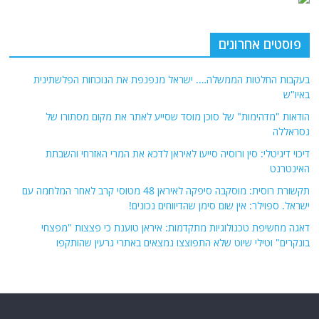
פוסטים אחרונים
בעקבות החלטות הממשלה…. ישראל מנפנפת את הנוכחות הפלשתינית
באיו"ש
הודאות "מדהימות" של סוכן מוסד שסייע לאתר את מקום מסתורו של
נסראללה
דיכוי דיגיטלי: סין ורוסיה סייעו לאיראן לדכא את המרי האזרחי והשבתת
האינטרנט
תקשורת רוסית: מוסקבה סיפקה לאיראן 48 מטוסי קרב לאחר המלחמה עם
ישראל. ספוילר: אין שום סימן שהדיווחים נכונים!
דאגה מחשיפת טכנולוגיות מתקדמות: איראן טוענת כי פצצות "מפצחי
בונקרים" וטילי שיוט שלא התפוצצו נמצאים באתרי גרעין שהותקפו