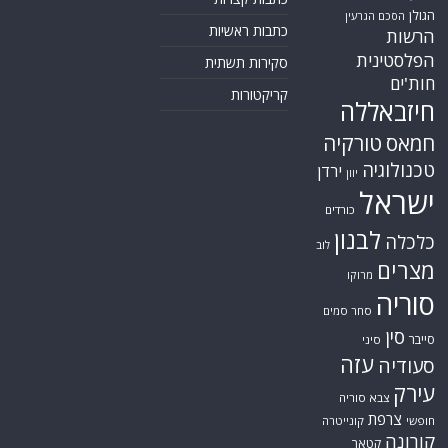
הגולן
הסכם הגרעין
כתבות ראשיות
הרשות
הפלסטינית
סקירות תשתית
חות'ים
קריקטורות
חיזבאללה
חמאס
טורקיה
טכנולוגיה
ירדן
יוון
ישראל
כורדים
לבנון
כלכלה
לוב
מצרים
מרוקו
סוריה
סחר סמים
סין
סייבר
סיני
עזה
סעודיה
עירק
צבא סוריה
צרפת
חופשי
קונייטרה
קורונה
קטאר