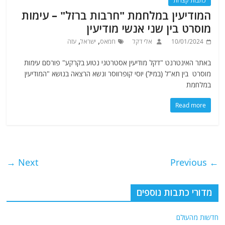
כתבות קצרות
המודיעין במלחמת "חרבות ברזל" – עימות
מוסרט בין שני אנשי מודיעין
,
,
10/01/2024
אלי דקל
חמאס
ישראל
עזה
באתר האינטרנט "דקל מודיעין אסטרטגי נטוע בקרקע" פורסם עימות
מוסרט בין תא"ל (במיל) יוסי קופרווסר ונשא הרצאה בנושא "המודיעין
במלחמת
Read more
Next →
← Previous
מדורי כתבות נוספים
חדשות מהעולם