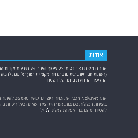
אודות
אתר החדשות נציב.נט מבצע איסוף ועיבוד של מידע ממקורות המוד
(רשתות חברתיות, עיתונות, עדויות מקומיות ועוד) על מנת להבי
המקיפה והמדויקת ביותר של השטח.
אתר Nziv.net מכבד את זכויות היוצרים ועושה מאמצים לאיתור 
ביצירות הכלולות בכתבות. אם זיהית יצירה שאתה בעל הזכויות בה ו
להסירה מהכתבה, אנא פנה אלינו
למייל