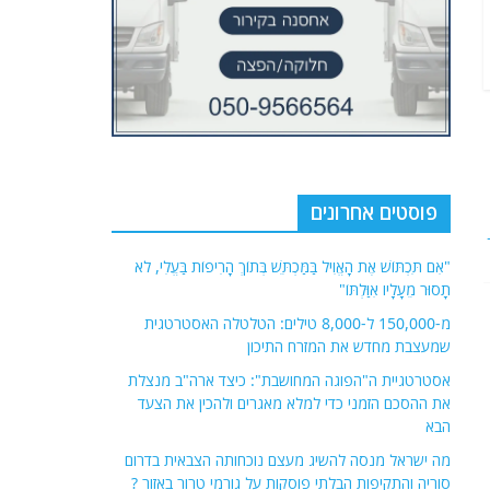
פוסטים אחרונים
"אִם תִּכְתּוֹשׁ אֶת הָאֱוִיל בַּמַּכְתֵּשׁ בְּתוֹךְ הָרִיפוֹת בַּעֱלִי, לֹא
תָסוּר מֵעָלָיו אִוַּלְתּוֹ"
מ-150,000 ל-8,000 טילים: הטלטלה האסטרטגית
שמעצבת מחדש את המזרח התיכון
אסטרטגיית ה"הפוגה המחושבת": כיצד ארה"ב מנצלת
את ההסכם הזמני כדי למלא מאגרים ולהכין את הצעד
הבא
מה ישראל מנסה להשיג מעצם נוכחותה הצבאית בדרום
סוריה והתקיפות הבלתי פוסקות על גורמי טרור באזור ?