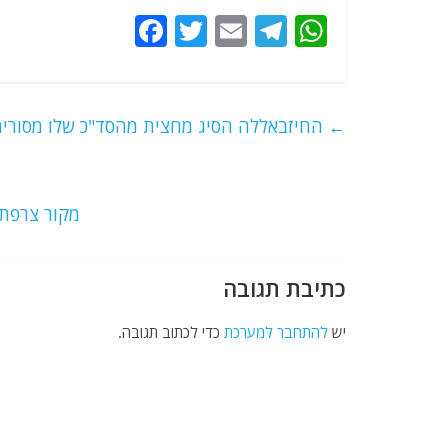
F
T
E
T
W
a
w
m
el
h
c
itt
ai
e
at
e
er
l
g
s
←
החיזבאללה הסיג מחצית מהסד"כ שלו מסוריה 
b
ra
A
o
m
p
o
p
מקור צרפתי
k
כתיבת תגובה
יש
להתחבר למערכת
כדי לכתוב תגובה.