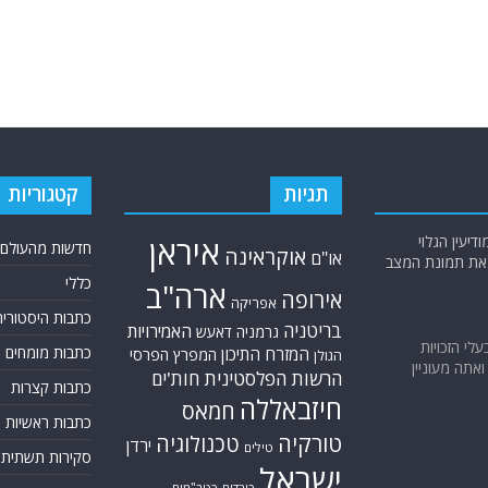
תגיות
קטגוריות
יעין הגלוי
איראן
חדשות מהעולם
אוקראינה
או"ם
א את תמונת המצב
כללי
ארה"ב
אירופה
אפריקה
כתבות היסטוריה
בריטניה
האמירויות
גרמניה
דאעש
בעלי הזכויות
כתבות מומחים
המזרח התיכון
המפרץ הפרסי
הגולן
אתה מעוניין
הרשות הפלסטינית
חות'ים
כתבות קצרות
חיזבאללה
חמאס
כתבות ראשיות
טורקיה
טכנולוגיה
ירדן
טילים
סקירות תשתית
ישראל
כורדים
כטב"מים