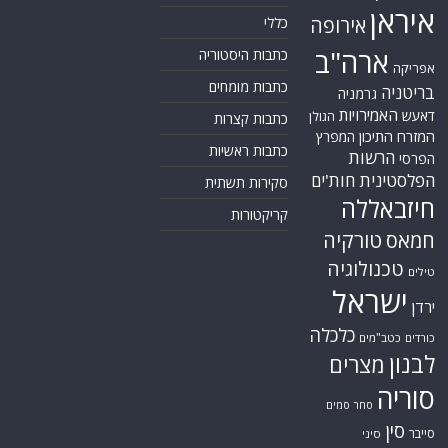
איראן
אירופה
כללי
ארה"ב
כתבות היסטוריה
אפריקה
כתבות מומחים
בריטניה
גרמניה
האמירויות
דאעש
הגולן
כתבות קצרות
המזרח התיכון
המפרץ
כתבות ראשיות
הרשות
הפרסי
הפלסטינית
חות'ים
סקירות תשתית
חיזבאללה
קריקטורות
טורקיה
חמאס
טכנולוגיה
טילים
ישראל
ירדן
כלכלה
כורדים
כטב"מים
לבנון
מצרים
סוריה
סחר סמים
סין
סייבר
סיני