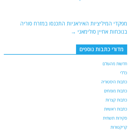
b
ra
A
o
m
p
o
p
מפקדי המיליציות האיראניות התכנסו במזרח סוריה
בנוכחות אחיין סולימאני
→
k
מדורי כתבות נוספים
חדשות מהעולם
כללי
כתבות היסטוריה
כתבות מומחים
כתבות קצרות
כתבות ראשיות
סקירות תשתית
קריקטורות