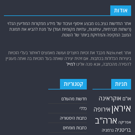
אודות
אתר החדשות נציב.נט מבצע איסוף ועיבוד של מידע ממקורות המודיעין הגלוי
(רשתות חברתיות, עיתונות, עדויות מקומיות ועוד) על מנת להביא את תמונת
המצב המקיפה והמדויקת ביותר של השטח.
אתר Nziv.net מכבד את זכויות היוצרים ועושה מאמצים לאיתור בעלי הזכויות
ביצירות הכלולות בכתבות. אם זיהית יצירה שאתה בעל הזכויות בה ואתה מעוניין
להסירה מהכתבה, אנא פנה אלינו
למייל
תגיות
קטגוריות
אוקראינה
או"ם
חדשות מהעולם
איראן
אירופה
כללי
ארה"ב
כתבות היסטוריה
אפריקה
כתבות מומחים
בריטניה
גרמניה