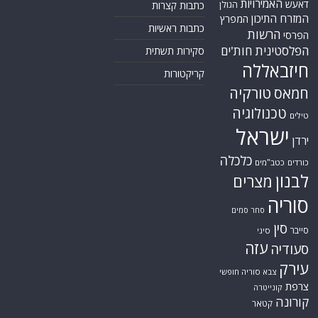
האמירויות
דאעש
הגולן
כתבות קצרות
המזרח התיכון
המפרץ
כתבות ראשיות
הרשות
הפרסי
הפלסטינית
חות'ים
סקירות תשתית
חיזבאללה
קריקטורות
טורקיה
חמאס
טכנולוגיה
טילים
ישראל
ירדן
כלכלה
כורדים
כטב"מים
לבנון
מצרים
סוריה
סחר סמים
סין
סייבר
סיני
עזה
סעודיה
עירק
צבא סוריה חופשי
צרפת
קונייטרה
קורונה
קטאר