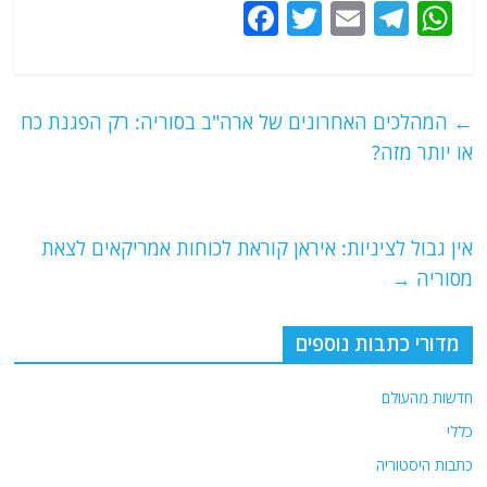
F
T
E
T
W
a
w
m
el
h
c
itt
ai
e
at
e
er
l
g
s
←
המהלכים האחרונים של ארה"ב בסוריה: רק הפגנת כח
b
ra
A
או יותר מזה?
o
m
p
o
p
אין גבול לציניות: איראן קוראת לכוחות אמריקאים לצאת
k
מסוריה
→
מדורי כתבות נוספים
חדשות מהעולם
כללי
כתבות היסטוריה