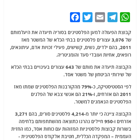
F
T
E
T
W
a
w
m
el
h
קבוצת הפעולה למען הפלסטינים בסוריה תיעדה את היעלמותם
c
itt
ai
e
at
של 3,076 עצורים פלסטינים בבתי הכלא של המשטר מאז
e
er
l
g
s
2011, בהם ילדים, נשים, קשישים, פעילי זכויות אדם, עיתונאים,
b
ra
A
רופאים, אחיות ועובדי סעד והומניטריה.
o
m
p
הקבוצה תיעדה את מותם של 643 עצורים בעינויים בבתי הכלא
o
p
של שירותי הביטחון של משטר אסד.
k
לפי הסטטיסטיקה, כ-79% מהקורבנות הפלסטינים שמתו מאז
2011 הם אזרחים, ו-21% הם אנשי צבא של הפלגים
הפלסטינים הנאמנים למשטר.
הקבוצה ציינה כי יותר מ-4,214 פלסטינים סורים, בהם 3,271
אזרחים ו-950 חיילים נהרגו כתוצאה מהשתתפותם בלחימה
בשורות קבוצות פלסטיניות המזוהות עם כוחות אסד, כמו החזית
העממית – המפקדה הכללית, חטיבת אלקודס הפלסטינית -