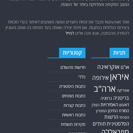
המצב המקיפה והמדויקת ביותר של השטח.
אתר Nziv.net מכבד את זכויות היוצרים ועושה מאמצים לאיתור בעלי הזכויות
ביצירות הכלולות בכתבות. אם זיהית יצירה שאתה בעל הזכויות בה ואתה מעוניין
להסירה מהכתבה, אנא פנה אלינו
למייל
תגיות
קטגוריות
אוקראינה
או"ם
חדשות מהעולם
איראן
אירופה
כללי
ארה"ב
כתבות היסטוריה
אפריקה
כתבות מומחים
בריטניה
גרמניה
האמירויות
דאעש
הגולן
כתבות קצרות
המזרח התיכון
המפרץ
כתבות ראשיות
הרשות
הפרסי
הפלסטינית
חות'ים
סקירות תשתית
חיזבאללה