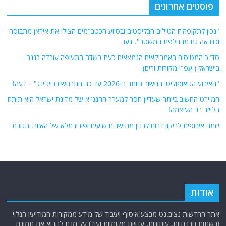
פוסטים אחרונים
"נכון לתקופה זו הטילים הבליסטים ובסיוע הכטב"מים הצילו את איראן מתבוסה
וכנראה גם מהחלפת המשטר". דעה
סד"כ המטוסים האמריקאים הנמצאים כעת בשדה התעופה עובדה בנגב
בישראל ( עפ"י מקורות זרים)
"האירוע הגיאופוליטי החשוב ביותר ב-2026 עד כה התרחש בבייג'ינג" – דעה!
המיירט החשוב ביותר שעדיין חסר למערך ההגנ"א של מדינת ישראל הוא תותח
הלייזר רב העוצמה!
יוזמה אירופית לריקון דרום לבנון מתושבים שיעים ופירוז מלא של האזור. תגובת
אודות
אתר החדשות נציב.נט מבצע איסוף ועיבוד של מידע ממקורות המודיעין הגלוי
(רשתות חברתיות, עיתונות, עדויות מקומיות ועוד) על מנת להביא את תמונת