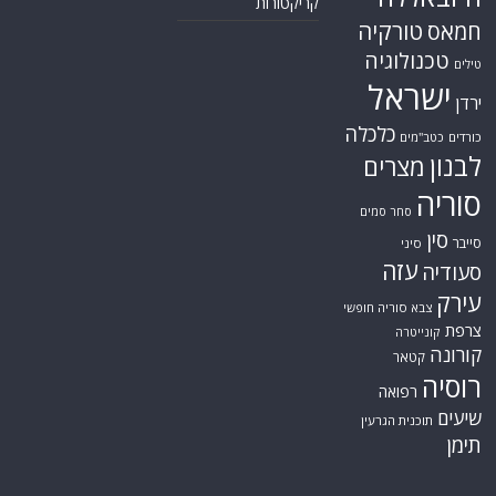
קריקטורות
טורקיה
חמאס
טכנולוגיה
טילים
ישראל
ירדן
כלכלה
כורדים
כטב"מים
לבנון
מצרים
סוריה
סחר סמים
סין
סייבר
סיני
עזה
סעודיה
עירק
צבא סוריה חופשי
צרפת
קונייטרה
קורונה
קטאר
רוסיה
רפואה
שיעים
תוכנית הגרעין
תימן