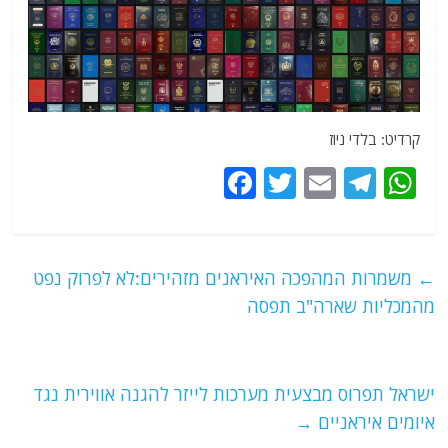
קרדיט: בלדי ניוז
F
T
E
T
W
a
w
m
el
h
c
itt
ai
e
at
e
er
l
g
s
←
משמרות המהפכה האיראנים מזהירים:לא לפרוק נפט
b
ra
A
מהמכליות שארה"ב תפסה
o
m
p
o
p
ישראל תפרוס מבצעית מערכות לייזר להגנה אווירית נגד
k
איומים איראניים
→