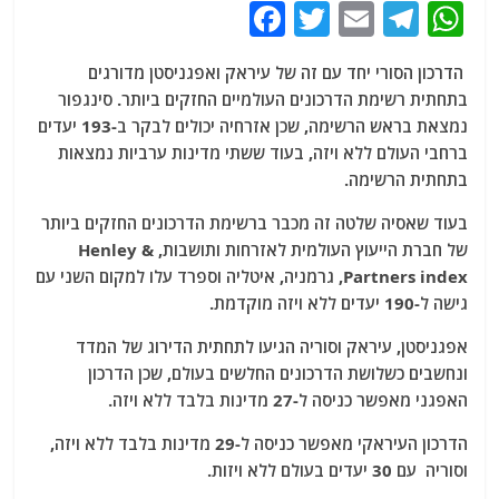
F
T
E
T
W
a
w
m
el
h
הדרכון הסורי יחד עם זה של עיראק ואפגניסטן מדורגים
c
itt
ai
e
at
בתחתית רשימת הדרכונים העולמיים החזקים ביותר. סינגפור
e
er
l
g
s
נמצאת בראש הרשימה, שכן אזרחיה יכולים לבקר ב-193 יעדים
b
ra
A
ברחבי העולם ללא ויזה, בעוד ששתי מדינות ערביות נמצאות
בתחתית הרשימה.
o
m
p
o
p
בעוד שאסיה שלטה זה מכבר ברשימת הדרכונים החזקים ביותר
של חברת הייעוץ העולמית לאזרחות ותושבות, Henley &
k
Partners index, גרמניה, איטליה וספרד עלו למקום השני עם
גישה ל-190 יעדים ללא ויזה מוקדמת.
אפגניסטן, עיראק וסוריה הגיעו לתחתית הדירוג של המדד
ונחשבים כשלושת הדרכונים החלשים בעולם, שכן הדרכון
האפגני מאפשר כניסה ל-27 מדינות בלבד ללא ויזה.
הדרכון העיראקי מאפשר כניסה ל-29 מדינות בלבד ללא ויזה,
וסוריה עם 30 יעדים בעולם ללא ויזות.