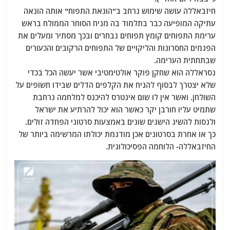
חיזבאללה עושה שימוש נרחב ב"הונאת התפוח" אותה הונאה
עתיקה המופיעה כבר בתלמוד בה מניח הסוחר הממולח בראש
ערימת התפוחים קומץ תפוחים נבחרים ובכך מסתיר ומעלים את
הפגמים החסרונות והליקויים של התפוחים הרקובים והכעורים
שבתחתית הערימה.
נסראללה הוא שחקן פוקר אולטימטיבי אשר יעשה הכל בכדי
שלא יצטרך לבסוף להניח את הקלפים הדלים שבידו חשופים על
השולחן. ואשר אין לו שום אינטרס להיכנס למלחמה נרחבת
שתמיט עליו חורבן יקר כאשר הוא יכול להרתיע את ישראל
ולנסות להשיג הישגים שונים באמצעות סרטוני הפחדה
זולים.
כך או אחרת בסרטונים אכן מודגמת יכולתו המרשימה ביותר של
החיזבאללה- הלוחמה הפסיכולוגית.