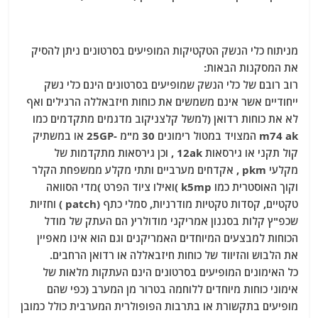
מניתוח כלי הנשק הטקטיקות המופיעים בסרטונים ניתן להסיק
את המסקנות הבאות:
רוב רובם של כלי הנשק שמופיעים בסרטונים הינם כלי נשק
ייחודיים אשר אינם משמשים את כוחות חיזבאללה הרגילים ואף
לא את כוחות רדואן (למשל קלצניקוב מדגמים מתקדמים כמו
m74 ak המצויד במטול רימונים 30 מ"מ -25GP או במשתיק
קול תקני או גירסאות 12ak , וכן גירסאות מתקדמות של
מקלעי pkm , אקדחים מערביים ותתי מקלע ממשפחת הקלר
וקוך האוסטרית כמו k5mp )ואילו ציוד הפרט )מדי הסוואה
טקטיים, קסדות טקטיות מודרניות, סמלי כתף (patch ) וחזיות
שכפ"ץ קלות בסגנון אמריקני מודולרי( הם העתק של מודל
הכוחות למבצעים המיוחדים האמריקנים וגם הוא אינו מאפיין
את הלבוש והזיווד של כוחות חיזבאללה או רדואן הרחבים.
כל האימונים המופיעים בסרטונים הינם העתקות מלאות של
אימוני כוחות מיוחדים ללוחמה בטרור מן המערב (כפי שהם
מופיעים בתקשורת או בתרבות הפופולרית המערבית כולל כמובן