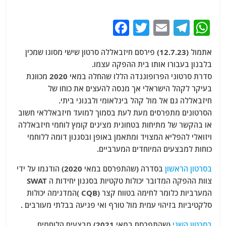
F
T
E
T
W
a
w
m
el
h
אתמול (12.7.23) פירסם חיזבאללה סרטון שישי מסוגו שמכין
c
itt
ai
e
at
בלבנון בעבורו אותו בית ההפקה עצמו.
e
er
l
g
s
סדרת סרטוני הפרופוגנדה הללו שהחלה במאי 2020 מכוונת
b
ra
A
בעיקר לקהל הישראלי אך מנסה להעצים את כוחו של
חיזבאללה גם אל מול קהל בינלאומי ולבנוני ביתי.
o
m
p
הסרטונים מתפרסים מעת לעת בסמוך למועד חיזבאללאי חשוב
o
p
או בהקשר של מתיחות בטחונית מציגים קומץ לוחמי חיזבאללה
k
ויזואלי להפליא המצויד ומתאמן באופן ובסגנון דומה ללוחמי
כוחות למבצעים המיוחדים המערביים.
בסרטון הראשון
בסדרה (שהתפרסם במאי 2020) הודגמו על ידי
צוות ההפקה המדובר יכולות טקטיות בסגנון יחידות ה SWAT
המערביות כלומר לחימה בטווח קצר (CQB )המדגימה יכולות
סלקטיביות בזיהוי עמית מול טורף ואי פגיעה בבלתי מעורבים .
בסרטון השני
(שהתפרסם במאי 2021) מבצעים הלוחמים