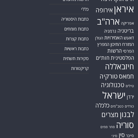
איראן
אירופה
כללי
ארה"ב
כתבות היסטוריה
אפריקה
כתבות מומחים
בריטניה
גרמניה
האמירויות
דאעש
הגולן
כתבות קצרות
המזרח התיכון
המפרץ
כתבות ראשיות
הרשות
הפרסי
הפלסטינית
חות'ים
סקירות תשתית
חיזבאללה
קריקטורות
טורקיה
חמאס
טכנולוגיה
טילים
ישראל
ירדן
כלכלה
כורדים
כטב"מים
לבנון
מצרים
סוריה
סחר סמים
סין
סייבר
סיני