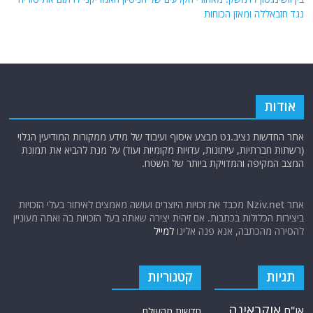
נגד חזבאללה ומאזן הכוחות
אודות
אתר החדשות נציב.נט מבצע איסוף ועיבוד של מידע ממקורות המודיעין הגלוי
(רשתות חברתיות, עיתונות, עדויות מקומיות ועוד) על מנת להביא את תמונת
המצב המקיפה והמדויקת ביותר של השטח.
אתר Nziv.net מכבד את זכויות היוצרים ועושה מאמצים לאיתור בעלי הזכויות
ביצירות הכלולות בכתבות. אם זיהית יצירה שאתה בעל הזכויות בה ואתה מעוניין
להסירה מהכתבה, אנא פנה אלינו
למייל
תגיות
קטגוריות
אוקראינה
או"ם
חדשות מהעולם