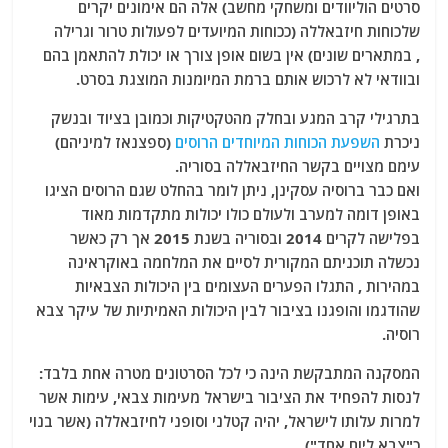
סרטים הוליוודים ומשחקי מחשב) אלה הם אימונים יקרים
שלכוחות חיזבאללה (ככוחות המיועדים לפעולות טרור וגרילה
, במתארים שונים) אין בשום אופן צורך או יכולת להתאמן בהם
ובוודאי לא לרכוש אותם ברמת המיומנות המוצגת בסרט.
בתרגילי קרב המגע ובחלק מהטקטיקות וכמובן בציוד ובנשק
ניכרת
השפעת הכוחות המיוחדים הרוסים
(ספצנאז למיניהם)
עימם מצויים בקשר החיזבאללה בסוריה.
ואם כבר ברוסיה עסקינן, ניתן לומר בהחלט שגם הרוסים הציגו
באופן דומה למערב ולעולם כולו יכולות מתקדמות מאוד
בפלישה לקרים 2014 ובסוריה בשנת 2015 אך רק כאשר
נכשלה תוכניתם המקורית לסיים את המלחמה באוקראינה
במהירות , התגלו הפערים העצומים בין היכולות הצבאיות
שהודגמו והופגנו בציבור לבין היכולות האמיתיות של עיקר צבא
רוסיה.
המסקנה המתבקשת הינה כי לכל הסרטונים מטרה אחת בלבד:
לנסות להפחיד את הציבור בישראל מעימות צבאי, עימות אשר
למרות עלותו לישראל, יהיה קטלני וסופני לחיזבאללה (אשר בנוי
כ"צבא ליום אחד").