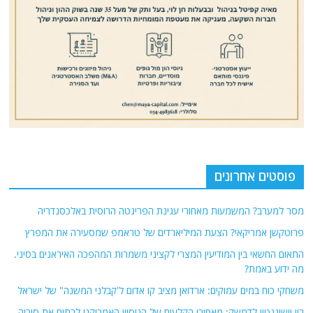
פוסטים אחרונים
מסר למערב? המשמעות מאחורי עגינת הפריגטה הרוסית באלכסנדריה
פרוטקשן אמריקאי? הצעת המיליארדים של טראמפ שמסעירה את המפרץ
התאום החשאי בין המודיעין המצרי לקציני משמרות המהפכה האיראנים בסיני.
מה ידוע באמת?
משחקי כוח במים עמוקים: ארדואן מציב קו אדום ל'קבלני המשנה" של ישראל
בין וושינגטון לדמשק: מאחורי הקלעים של הניסיון האמריקני לרתום את סוריה