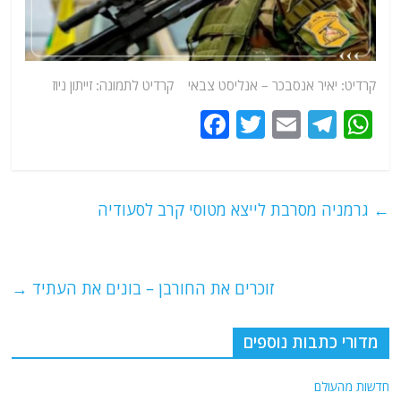
קרדיט: יאיר אנסבכר – אנליסט צבאי קרדיט לתמונה: זייתון ניוז
F
T
E
T
W
a
w
m
el
h
c
itt
ai
e
at
e
er
l
g
s
←
גרמניה מסרבת לייצא מטוסי קרב לסעודיה
b
ra
A
o
m
p
o
p
זוכרים את החורבן – בונים את העתיד
→
k
מדורי כתבות נוספים
חדשות מהעולם