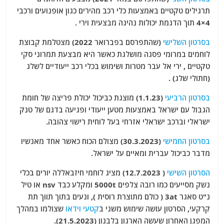
תרגילים טקטיים באמצעות כלי רכב מהירים כגון אופנועים ורכבי
4×4 תוך הדגמת יכולות נהיגה מבצעית וירי .
בסרטון השלישי
(שהתפרסם בפברואר 2022) מצטלמת קבוצת
לוחמים במרומי פסגה מושלגת כאשר היא מבצעת תמרוני סקי
טקטיים , ירי אל עבר מטרות ושימוש בכלי רכב ייעודיים לשלג
(חתולי שלג) .
בסרטון הרביעי
(1.1.23) מוצגת כביכול יכולת פריצה של חומת
הגבול עם ישראל באמצעות מטען ייעודי ופגיעה בדגם של טנק
ישראלי וברכב ישראלי אזרחי בעל לוחית רישוי צהובה.
בסרטון החמישי
(30.3.2023) מצולם הכוח כאשר אחד מאנשיו
מדבר כביכול עברית ומאיים על ישראל.
הסרטון השישי
( 12.7.2023) מציג לוחמי חיזבאללה יורים בכלי
נשק מסייעים כמו רובה צלפים 5000t ומקלע כבד nsv או טיל
נ"ט סאגר 3at ( כולם מתוצרת רוסית ), ונעים בתוך תווך תת
קרקעי, הסרטון עושה שימוש משני ב
קטעי וידאו
שצולמו במהלך
המפגן האחרון שעשה הארגון בלבנון (21.5.2023).