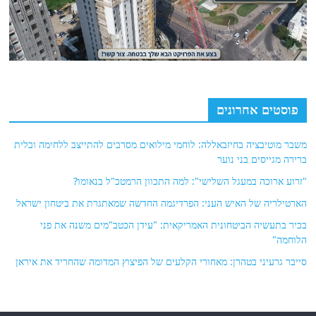
פוסטים אחרונים
משבר מוטיבציה בחיזבאללה: לוחמי מילואים מסרבים להתייצב ללחימה ובלית
ברירה מגייסים בני נוער
"זרוע ארוכה במעגל השלישי": למה התכוון הרמטכ"ל בנאומו?
הארטילריה של האיש העני: הפרדיגמה החדשה שמאתגרת את ביטחון ישראל
בכיר בתעשיה הביטחונית האמריקאית: "עידן הכטב"מים משנה את פני
הלוחמה"
סייבר גרעיני בטהרן: מאחורי הקלעים של הפיצוץ המדומה שהחריד את איראן