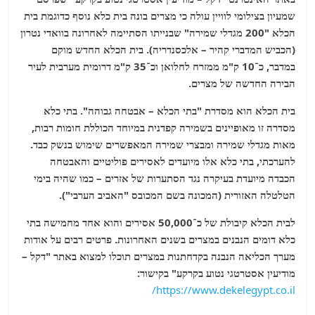
שמעיון בצילומי לוויין עולה כי מצרים בונה בית כלא נוסף כדוגמת בית
הכלא "200 מגדלי שמירה" שבנייתו הסתיימה לאחרונה בוואדי נטרון
(הכביש המדברי קהיר – אלכסנדריה). בית הכלא החדש מוקם
במדבר, כ־10 ק"מ ממזרח לחלואן וכ־35 ק"מ דרומית מערבית לעיר
הבירה החדשה של מצרים.
בית הכלא הוא מסדרת "בתי הכלא – אבטחה גבוהה". בתי כלא
מסדרה זו מאופיינים בשמירה קפדנית במיוחד הכוללת חומות רבות,
מאות מגדלי שמירה ומבצרי שמירה המאפשרים שימוש בנשק כבד.
להערכתי, בתי כלא אלו מיועדים לאסירים פוליטיים והאבטחה
הכבדה מיועדת בעיקרה נגד הסתערות של אזרים – כמו שהיה בימי
הטלטלה האזורית (המכונה בשם המכובס "האביב הערבי").
לבית הכלא קיבולת של כ־50,000 אסירים והוא אחד מחמישה בתי
כלא דומים הנבנים במצרים בשנים האחרונות. פרטים רבים על אודות
מערך הכליאה הנבנה בקדחתנות במצרים תוכלו למצוא באתר "דקל –
מודיעין אסטרטגי נטוע בקרקע" בקישור:
https://www.dekelegypt.co.il/