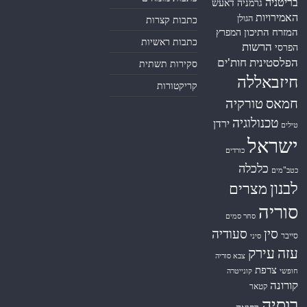
בריטניה
גרמניה
דאעש
האמירויות
הגולן
כתבות קצרות
המזרח התיכון
המפרץ
כתבות ראשיות
הרשות
הפרסי
הפלסטינית
חות'ים
סקירות תשתית
חיזבאללה
קריקטורות
טורקיה
חמאס
טכנולוגיה
ירדן
טילים
ישראל
כורדים
כלכלה
כטב"מים
לבנון
מצרים
סוריה
סחר סמים
סין
סעודיה
סייבר
סיני
עזה
עירק
צבא סוריה
צרפת
חופשי
קונייטרה
קורונה
קטאר
רוסיה