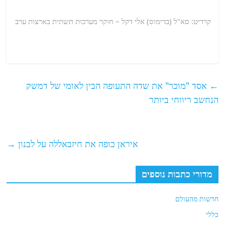
קרדיט: סא"ל (בדימוס) אלי דקל – חוקר מערכות תשתית בארצות ערב
←
אסד "מוכר" את שדה התעופה הבין לאומי של דמשק
הנחשב ריווחי ביותר
איראן כופה את חיזבאללה על לבנון
→
מדורי כתבות נוספים
חדשות מהעולם
כללי