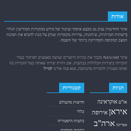
אודות
אתר החדשות נציב.נט מבצע איסוף ועיבוד של מידע ממקורות המודיעין הגלוי
(רשתות חברתיות, עיתונות, עדויות מקומיות ועוד) על מנת להביא את תמונת
המצב המקיפה והמדויקת ביותר של השטח.
אתר Nziv.net מכבד את זכויות היוצרים ועושה מאמצים לאיתור בעלי
הזכויות ביצירות הכלולות בכתבות. אם זיהית יצירה שאתה בעל הזכויות בה
ואתה מעוניין להסירה מהכתבה, אנא פנה אלינו
למייל
תגיות
קטגוריות
אוקראינה
או"ם
חדשות מהעולם
איראן
אירופה
כללי
ארה"ב
כתבות היסטוריה
אפריקה
כתבות מומחים