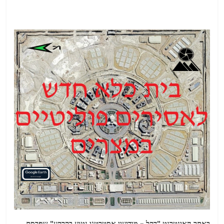
באתר האינטרנט "דקל – מודיעין אסטרטגי נטוע בקרקע" שפרסם