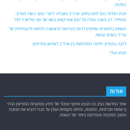
החלמה
מכת הפלות כטב"מים בתימן: ארה"ב מאבדת 'ריפר' נוסף בשמי מאריב.
ספויילר: רק השנה הופלו מל"טים אמריקאים בשווי של חצי מיליארד דולר
נושאים ביטחוניים שחייבים להיות בעדיפות הראשונה לפיתוח ולהצטיידות של
צה"ל בשנים הבאות
להבה במפרץ: חילופי המהלומות בין ארה"ב לאיראן מחריפים
תביא הכל!
אודות
אתר החדשות נציב.נט מבצע איסוף ועיבוד של מידע ממקורות המודיעין הגלוי
(רשתות חברתיות, עיתונות, עדויות מקומיות ועוד) על מנת להביא את תמונת
המצב המקיפה והמדויקת ביותר של השטח.