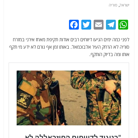
,
ישראל
סוריה
F
T
E
T
W
a
w
m
el
h
לפני כמה ימים הגיעו דיווחים רבים אודות תקיפת מאחז אירני במזרח
c
itt
ai
e
at
סוריה לא הרחק העיר אלבוכמאל. באותו זמן אף גורם לא ידע מי תקף
e
er
l
g
s
אותו ומה בדיוק הותקף.
b
ra
A
o
m
p
o
p
k