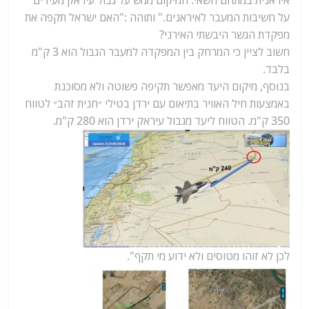
איראנית במתחם חשאי. המיקום ממש על גבול עיראק מעידים
על חשיבות המעבר לאיראנים." ותוהה :"האם ישראל תקפה את
מפקדת הגשר היבשתי האירני?
חשוב לציין כי המרחק בין המפקדה למעבר הגבול הוא 3 ק"מ
בלבד.
בנוסף, מיקום היעד מאפשר תקיפה פשוטה ולא מסוכנת
באמצעות חיל האוויר בתיאום עם ירדן בטילי ״חנית זהב״ לטווח
350 ק"מ. הטווח ליעד מגבול עיראק ירדן הוא 280 ק"מ.
לכן לא זוהו מטוסים ולא ידוע מי תקף".