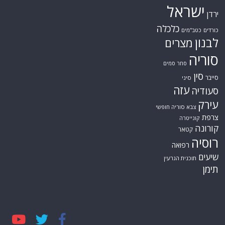
ישראל
ירדן
כלכלה
כורדים
כטב"מים
לבנון
מצרים
סוריה
סחר סמים
סין
סייבר
סיני
עזה
סעודיה
עירק
צבא סוריה חופשי
צרפת
קונייטרה
קורונה
קטאר
רוסיה
רפואה
שיעים
תוכנית הגרעין
תימן