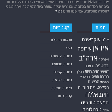
אתר Nziv.net מכבד את זכויות היוצרים ועושה מאמצים לאיתור בעלי הזכויות
ביצירות הכלולות בכתבות. אם זיהית יצירה שאתה בעל הזכויות בה ואתה מעוניין
להסירה מהכתבה, אנא פנה אלינו
למייל
תגיות
קטגוריות
אוקראינה
או"ם
חדשות מהעולם
איראן
אירופה
כללי
ארה"ב
כתבות היסטוריה
אפריקה
כתבות מומחים
בריטניה
גרמניה
האמירויות
דאעש
הגולן
כתבות קצרות
המזרח התיכון
המפרץ
כתבות ראשיות
הרשות
הפרסי
הפלסטינית
חות'ים
סקירות תשתית
חיזבאללה
קריקטורות
טורקיה
חמאס
טכנולוגיה
טילים