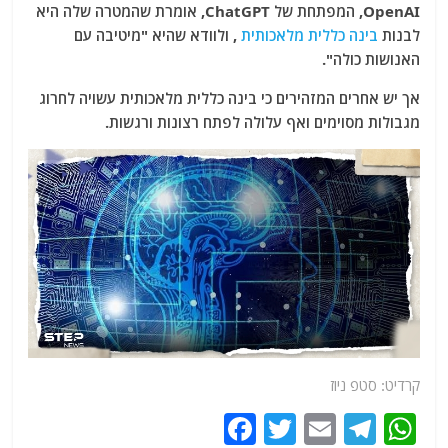
OpenAI, המפתחת של ChatGPT, אומרת שהמטרה שלה היא
לבנות
בינה כללית מלאכותית
, ולוודא שהיא "מיטיבה עם
האנושות כולה".
אך יש אחרים המזהירים כי בינה כללית מלאכותית עשויה לחרוג
מגבולות מסוימים ואף עלולה לפתח רצונות ורגשות.
קרדיט: סטפ ניוז
F
T
E
T
W