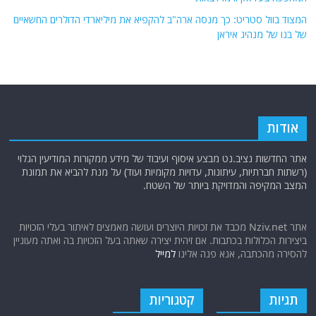
המצוד בוול סטריט: כך מנסה ארה"ב להקפיא את מיליארדי הדולרים החשאיים
של בנו של מנהיג איראן
אודות
אתר החדשות נציב.נט מבצע איסוף ועיבוד של מידע ממקורות המודיעין הגלוי
(רשתות חברתיות, עיתונות, עדויות מקומיות ועוד) על מנת להביא את תמונת
המצב המקיפה והמדויקת ביותר של השטח.
אתר Nziv.net מכבד את זכויות היוצרים ועושה מאמצים לאיתור בעלי הזכויות
ביצירות הכלולות בכתבות. אם זיהית יצירה שאתה בעל הזכויות בה ואתה מעוניין
להסירה מהכתבה, אנא פנה אלינו
למייל
תגיות
קטגוריות