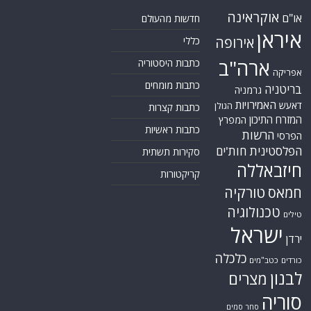
אוקראינה
או"ם
חדשות מהעולם
איראן
אירופה
כללי
ארה"ב
כתבות היסטוריה
אפריקה
כתבות מומחים
בריטניה
גרמניה
האמירויות
דאעש
הגולן
כתבות קצרות
המזרח התיכון
המפרץ
כתבות ראשיות
הרשות
הפרסי
הפלסטינית
חות'ים
סקירות תשתית
חיזבאללה
קריקטורות
טורקיה
חמאס
טכנולוגיה
טילים
ישראל
ירדן
כלכלה
כורדים
כטב"מים
לבנון
מצרים
סוריה
סחר סמים