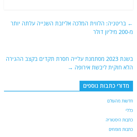
a
w
m
el
h
c
itt
ai
e
at
e
er
l
g
s
←
בריטניה: הלווית המלכה אליזבת השנייה עלתה יותר
b
ra
A
מ-200 מיליון דולר
o
m
p
o
p
בשנת 2023 מסתמנת עלייה חסרת תקדים בקצב ההגירה
k
הלא חוקית ליבשת אירופה
→
מדורי כתבות נוספים
חדשות מהעולם
כללי
כתבות היסטוריה
כתבות מומחים