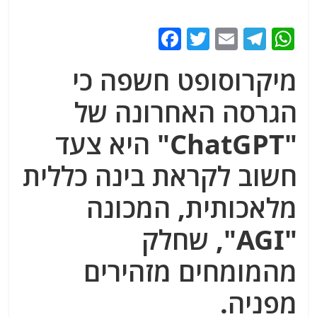
F
T
E
T
W
a
w
m
el
h
מיקרוסופט חשפה כי
c
itt
ai
e
at
e
er
l
g
s
הגרסה האחרונה של
b
ra
A
"ChatGPT" היא צעד
o
m
p
חשוב לקראת בינה כללית
o
p
k
מלאכותית, המכונה
"AGI", שחלק
מהמומחים מזהירים
מפניה.