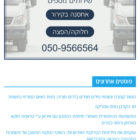
פוסטים אחרונים
כוחות קומנדו ומומחי טילים חות'ים בדרום סוריה: מפת האיום המזרחי נחשפת
חג הקורבן נוסח אמריקה
המשמעות ההיסטורית מאחורי חתימת ההסכם עם איראן ע"י טראמפ דווקא
בארמון ורסאי בפריס
עוקפים את מיליציות הפרוקסי האיראניות: השינוי הטקטי המסוכן של משמרות
המהפכה בעיראק ורמז לבאות