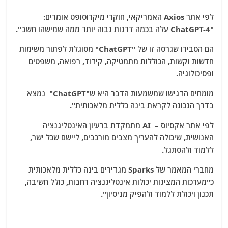
לפי אתר Axios האמריקאי, חוקרי מיקרוסופט אומרים:
"ChatGPT-4 עלה בכמה דרגות גבוה יותר ממה שמישהו חשב".
הם הסבירו שגרסה זו של "ChatGPT" מסוגלת לפתור משימות
חדשות וקשות, הכוללות מתמטיקה, קידוד, רפואה, משפטים
ופסיכולוגיה.
מומחים הדגישו שמשמעות הדבר היא ש"ChatGPT" נמצא
בדרך הנכונה לקראת בינה כללית מלאכותית".
לפי אתר אקסיוס – AI מתמקדת ברעיון האינטליגנציה
האנושית, שיכולה להעריך מצבים מורכבים, ליישם שכל ישר,
ללמוד ולהסתגל.
מחברי המאמר של Sparks מגדירים בינה כללית מלאכותית
כ"מערכות המציגות יכולות אינטליגנציה רחבות, כולל חשיבה,
תכנון ויכולת ללמוד ולהפיק מניסיון".