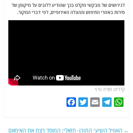
לגירושים של מבקשי מקלט בכך שהודיע ללובים על מיקומן של
סירות באזורי החיפוש וההצלה האירופיים, לפי דברי המקור.
קרדיט: סוריה טי וי
F
T
E
T
W
a
w
m
el
h
c
itt
ai
e
at
e
er
l
g
s
←
האוויל השיעי התורן- חזאלי: המוסד רצח את האימאם