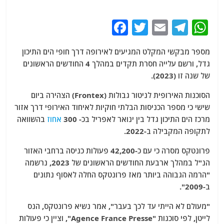
F
T
E
T
W
a
w
m
el
h
מספר מבקשי המקלט המגיעים לאירופה דרך חופי הים התיכון
c
itt
ai
e
at
גדל, ורשם עלייה חסרת תקדים במהלך 4 החודשים הראשונים
e
er
l
g
s
של שנה זו (2023).
b
ra
A
הסוכנות האירופית לניטור גבולות (Frontex) הצהירה ביום
o
m
p
שישי כי מספר הכניסות הבלתי חוקיות לאיחוד האירופי דרך אזור
o
p
מרכז הים התיכון גדל בין ינואר לאפריל בכ- 300
אחוז
בהשוואה
לתקופה המקבילה ב-2022.
k
פרונטקס מסרה כי עם כ-42,200 פעולות כניסה ברחבי האזור
הנ"ל במהלך ארבעת החודשים הראשונים של 2023, נרשמה
"הרמה הגבוהה ביותר מאז פרונטקס החלה לאסוף נתונים
ב-2009".
"מעולם לא הייתי עד לכך בעבר", אמר נשיא פרונטקס, הנס
לייטן, לפי סוכנות "Agence France Presse", וציין כי פעולות