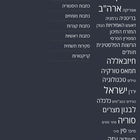
ארה"ב
כתבות היסטוריה
אפריקה
כתבות מומחים
בריטניה
גרמניה
האמירויות
דאעש
הגולן
כתבות קצרות
המזרח התיכון
כתבות ראשיות
המפרץ הפרסי
הרשות הפלסטינית
סקירות תשתית
חות'ים
קריקטורות
חיזבאללה
טורקיה
חמאס
טכנולוגיה
טילים
ישראל
ירדן
כלכלה
כורדים
כטב"מים
לבנון
מצרים
סוריה
סחר סמים
סין
סייבר
סיני
עזה
סעודיה