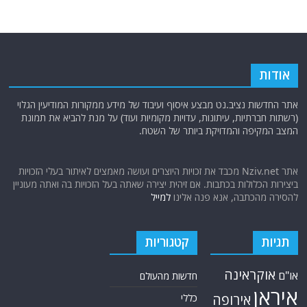
אודות
אתר החדשות נציב.נט מבצע איסוף ועיבוד של מידע ממקורות המודיעין הגלוי
(רשתות חברתיות, עיתונות, עדויות מקומיות ועוד) על מנת להביא את תמונת
המצב המקיפה והמדויקת ביותר של השטח.
אתר Nziv.net מכבד את זכויות היוצרים ועושה מאמצים לאיתור בעלי הזכויות
ביצירות הכלולות בכתבות. אם זיהית יצירה שאתה בעל הזכויות בה ואתה מעוניין
להסירה מהכתבה, אנא פנה אלינו
למייל
תגיות
קטגוריות
אוקראינה
או"ם
חדשות מהעולם
איראן
אירופה
כללי