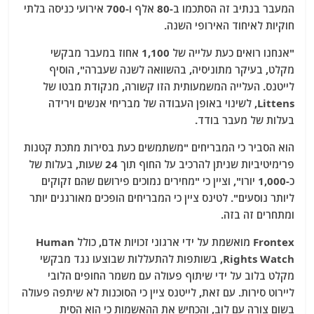
המעבר בנתיב זה הסתכמו ב-80 אלף ו-700 אירועי כניסה בלתי
חוקיות לאיחוד האירופי השנה.
"אנחנו רואים כעת עלייה של 1,100 אחוז במעבר מבקשי
מקלט, בעיקר מתוניסיה, בהשוואה לשנה שעברה", הוסיף
לייטנס. העלייה המשמעותית הזו קשורה, מנקודת מבטו של
Littens, לשינוי באופן העבודה של מבריחי אנשים וירידה
בעלות של מעבר בודד.
הוא הסביר כי המבריחים "משתמשים כעת בסירות מתכת קטנות
פרימיטיביות שניתן להרכיב על החוף תוך 24 שעות, בעלות של
כ-1,000 יורו", וציין כי "מחירים נמוכים פירושם שהם זקוקים
ליותר נוסעים". לטינס ציין כי המבריחים הופכים מאורגנים יותר
ומתחרים זה בזה.
Frontex מואשמת על ידי ארגוני זכויות אדם, כולל Human
Rights Watch, בשותפות להתעללות שבוצעו נגד מבקשי
מקלט בלוב על ידי שיתוף פעולה עם משמר החופים הלובי
ליירוט סירות. עם זאת, לייטנס ציין כי הסוכנות לא שיתפה פעולה
בשום צורה עם לוב, והכחיש את ההאשמות כי הוא הסית