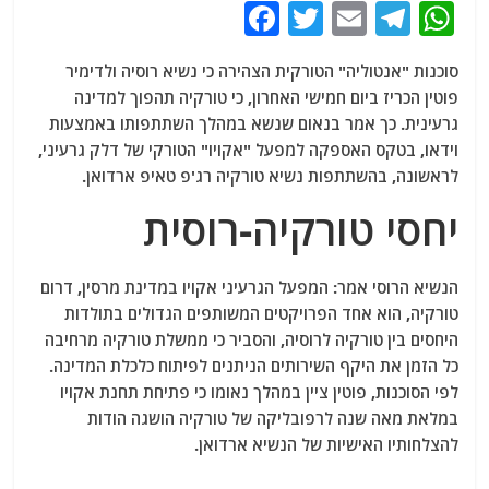
F
T
E
T
W
a
w
m
el
h
סוכנות "אנטוליה" הטורקית הצהירה כי נשיא רוסיה ולדימיר
c
itt
ai
e
at
פוטין הכריז ביום חמישי האחרון, כי טורקיה תהפוך למדינה
e
er
l
g
s
גרעינית. כך אמר בנאום שנשא במהלך השתתפותו באמצעות
b
ra
A
וידאו, בטקס האספקה ​​למפעל "אקויו" הטורקי של דלק גרעיני,
לראשונה, בהשתתפות נשיא טורקיה רג'פ טאיפ ארדואן.
o
m
p
יחסי טורקיה-רוסית
o
p
k
הנשיא הרוסי אמר: המפעל הגרעיני אקויו במדינת מרסין, דרום
טורקיה, הוא אחד הפרויקטים המשותפים הגדולים בתולדות
היחסים בין טורקיה לרוסיה, והסביר כי ממשלת טורקיה מרחיבה
כל הזמן את היקף השירותים הניתנים לפיתוח כלכלת המדינה.
לפי הסוכנות, פוטין ציין במהלך נאומו כי פתיחת תחנת אקויו
במלאת מאה שנה לרפובליקה של טורקיה הושגה הודות
להצלחותיו האישיות של הנשיא ארדואן.