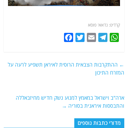
קרדיט: נדאא' פוסא
F
T
E
T
W
a
w
m
el
h
c
itt
ai
e
at
e
er
l
g
s
←
ההתקרבות הצבאית הרוסית לאיראן תשפיע לרעה על
b
ra
A
המזרח התיכון
o
m
p
o
p
ארה"ב וישראל במאמץ למנוע נשק חדיש מחיזבאללה
k
והתבססות איראנית בסוריה
→
מדורי כתבות נוספים