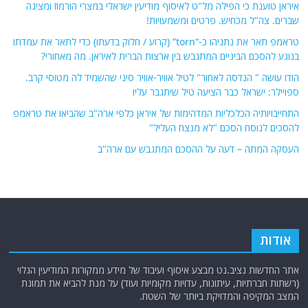
איראן טוענת כי הפילה מל"ט לאיסוף מודיעין ישראלי במצרי הורמוז ומציגה
שברים. צה"ל מכחיש. פרטים ומשמעויות!
טראמפ תאר את נתניהו כ-“torn” (קרוע / חלוק בדעתו) כדי לתאר את עמדתו
בנוגע להסכם הביניים המתגבש בין ארצות הברית לאיראן. מה מאחורי?
הודו עושה " הנדסה לאחור" לטיל אוויר-אוויר סיני שהשמיד לה מטוסי קרב.
ספויילר: ישראל כבר הציעה טיל שיתגבר עליו
התחייבויותיה הכלכליות המדהימות של איראן כלפי ארה"ב שהביאו את טראמפ
להסכים לנוסח הסכם "לא מנצח העליל"
העסקה המתה – דעה על ההסכם המתגבש עם ארה"ב
אודות
אתר החדשות נציב.נט מבצע איסוף ועיבוד של מידע ממקורות המודיעין הגלוי
(רשתות חברתיות, עיתונות, עדויות מקומיות ועוד) על מנת להביא את תמונת
המצב המקיפה והמדויקת ביותר של השטח.