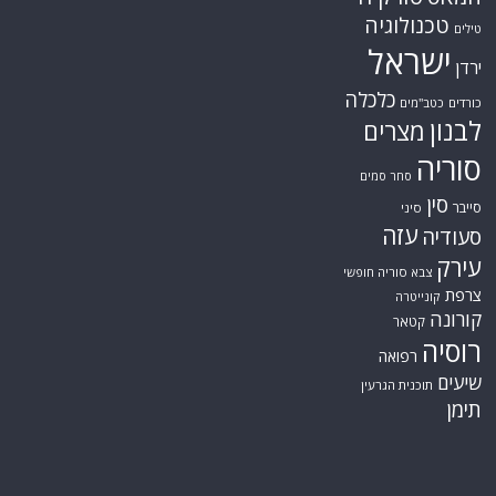
טכנולוגיה
טילים
ישראל
ירדן
כלכלה
כורדים
כטב"מים
לבנון
מצרים
סוריה
סחר סמים
סין
סייבר
סיני
עזה
סעודיה
עירק
צבא סוריה חופשי
צרפת
קונייטרה
קורונה
קטאר
רוסיה
רפואה
שיעים
תוכנית הגרעין
תימן