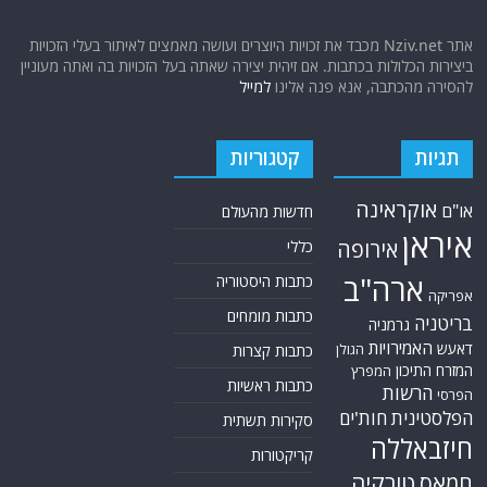
אתר Nziv.net מכבד את זכויות היוצרים ועושה מאמצים לאיתור בעלי הזכויות
ביצירות הכלולות בכתבות. אם זיהית יצירה שאתה בעל הזכויות בה ואתה מעוניין
להסירה מהכתבה, אנא פנה אלינו
למייל
תגיות
קטגוריות
אוקראינה
או"ם
חדשות מהעולם
איראן
אירופה
כללי
ארה"ב
כתבות היסטוריה
אפריקה
כתבות מומחים
בריטניה
גרמניה
האמירויות
דאעש
הגולן
כתבות קצרות
המזרח התיכון
המפרץ
כתבות ראשיות
הרשות
הפרסי
הפלסטינית
חות'ים
סקירות תשתית
חיזבאללה
קריקטורות
טורקיה
חמאס