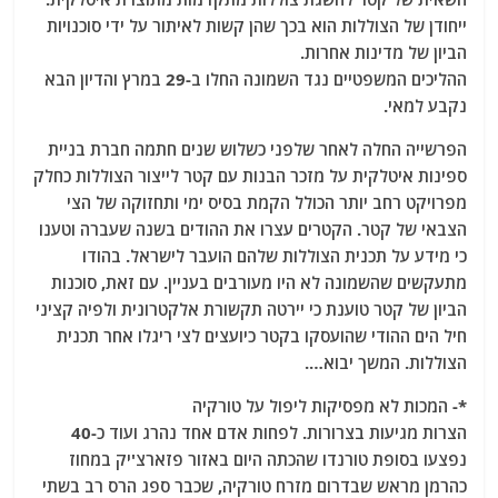
ייחודן של הצוללות הוא בכך שהן קשות לאיתור על ידי סוכנויות
הביון של מדינות אחרות.
ההליכים המשפטיים נגד השמונה החלו ב-29 במרץ והדיון הבא
נקבע למאי.
הפרשייה החלה לאחר שלפני כשלוש שנים חתמה חברת בניית
ספינות איטלקית על מזכר הבנות עם קטר לייצור הצוללות כחלק
מפרויקט רחב יותר הכולל הקמת בסיס ימי ותחזוקה של הצי
הצבאי של קטר. הקטרים עצרו את ההודים בשנה שעברה וטענו
כי מידע על תכנית הצוללות שלהם הועבר לישראל. בהודו
מתעקשים שהשמונה לא היו מעורבים בעניין. עם זאת, סוכנות
הביון של קטר טוענת כי יירטה תקשורת אלקטרונית ולפיה קציני
חיל הים ההודי שהועסקו בקטר כיועצים לצי ריגלו אחר תכנית
הצוללות. המשך יבוא….
*- המכות לא מפסיקות ליפול על טורקיה
הצרות מגיעות בצרורות. לפחות אדם אחד נהרג ועוד כ-40
נפצעו בסופת טורנדו שהכתה היום באזור פזארצ'יק במחוז
כהרמן מראש שבדרום מזרח טורקיה, שכבר ספג הרס רב בשתי