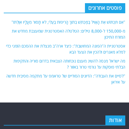
פוסטים אחרונים
"אִם תִּכְתּוֹשׁ אֶת הָאֱוִיל בַּמַּכְתֵּשׁ בְּתוֹךְ הָרִיפוֹת בַּעֱלִי, לֹא תָסוּר מֵעָלָיו אִוַּלְתּוֹ"
מ-150,000 ל-8,000 טילים: הטלטלה האסטרטגית שמעצבת מחדש את
המזרח התיכון
אסטרטגיית ה"הפוגה המחושבת": כיצד ארה"ב מנצלת את ההסכם הזמני כדי
למלא מאגרים ולהכין את הצעד הבא
מה ישראל מנסה להשיג מעצם נוכחותה הצבאית בדרום סוריה והתקיפות
הבלתי פוסקות על גורמי טרור באזור ?
"לסיים את העבודה": הדיונים הסודיים של טראמפ על מתקפה מסיבית חדשה
על איראן
אודות