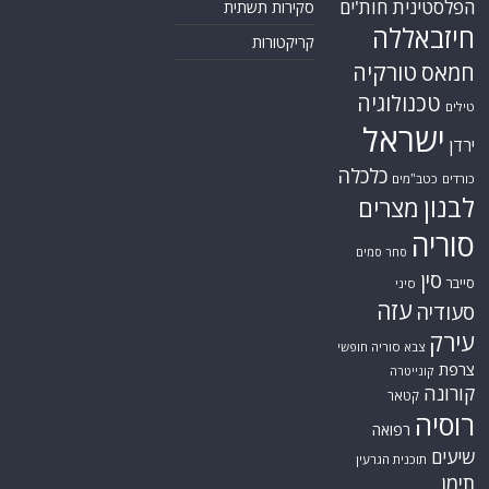
הפלסטינית
חות'ים
סקירות תשתית
חיזבאללה
קריקטורות
טורקיה
חמאס
טכנולוגיה
טילים
ישראל
ירדן
כלכלה
כורדים
כטב"מים
לבנון
מצרים
סוריה
סחר סמים
סין
סייבר
סיני
עזה
סעודיה
עירק
צבא סוריה חופשי
צרפת
קונייטרה
קורונה
קטאר
רוסיה
רפואה
שיעים
תוכנית הגרעין
תימן