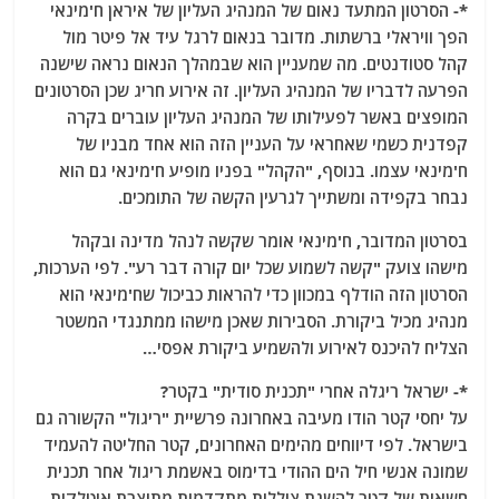
*- הסרטון המתעד נאום של המנהיג העליון של איראן ח'מינאי
הפך וויראלי ברשתות. מדובר בנאום לרגל עיד אל פיטר מול
קהל סטודנטים. מה שמעניין הוא שבמהלך הנאום נראה שישנה
הפרעה לדבריו של המנהיג העליון. זה אירוע חריג שכן הסרטונים
המופצים באשר לפעילותו של המנהיג העליון עוברים בקרה
קפדנית כשמי שאחראי על העניין הזה הוא אחד מבניו של
ח'מינאי עצמו. בנוסף, "הקהל" בפניו מופיע ח'מינאי גם הוא
נבחר בקפידה ומשתייך לגרעין הקשה של התומכים.
בסרטון המדובר, ח'מינאי אומר שקשה לנהל מדינה ובקהל
מישהו צועק "קשה לשמוע שכל יום קורה דבר רע". לפי הערכות,
הסרטון הזה הודלף במכוון כדי להראות כביכול שח'מינאי הוא
מנהיג מכיל ביקורת. הסבירות שאכן מישהו ממתנגדי המשטר
הצליח להיכנס לאירוע ולהשמיע ביקורת אפסי…
*- ישראל ריגלה אחרי "תכנית סודית" בקטר?
על יחסי קטר הודו מעיבה באחרונה פרשיית "ריגול" הקשורה גם
בישראל. לפי דיווחים מהימים האחרונים, קטר החליטה להעמיד
שמונה אנשי חיל הים ההודי בדימוס באשמת ריגול אחר תכנית
חשאית של קטר להשגת צוללות מתקדמות מתוצרת איטלקית.