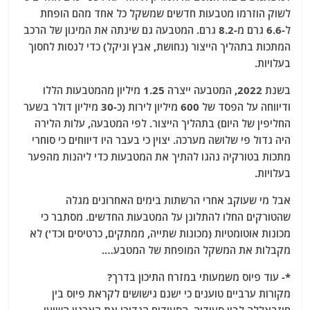
לשוק הוזרמו מטבעות חדשים שמשקל כל אחד מהם הופחת
ל-6.6 גרם מ-8.2 גרם. המטבעה גם שינתה את המינון של הרכב
המתכות בתהליך הייצור (נחושת, אבץ וניקל) כדי לנסות לחסוך
בעלויות.
בשנת 2022, המטבעה ייצרה 1.25 מיליון מהמטבעות הללו
ודיווחה על הפסד של 600 מיליון לירות (כ-30 מיליון דולר בשער
החליפין של היום) בתהליך הייצור. לפי המטבעה, עלות הלירה
היה גדול פי שלושה מערכה. יצוין כי בעבר היו דיווחים כי סוחרי
מתכות בטורקיה נהגו להתיך את המטבעות כדי ליהנות מהפער
בעלויות.
אבל מי שעוקב אחרי הרשתות בימים האחרונים מגלה
שהטורקים החלו להתלונן על המטבעות החדשים. מסתבר כי
מכונות אוטומטיות (מכונות שתייה, ממתקים, כרטיסים וכד') לא
מקבלות את המשקל המופחת של המטבע….
*- עוד פיוס משמעותי במזרח התיכון בדרך?
מקורות ערביים טוענים כי ישנם גישושים לקראת פיוס בין