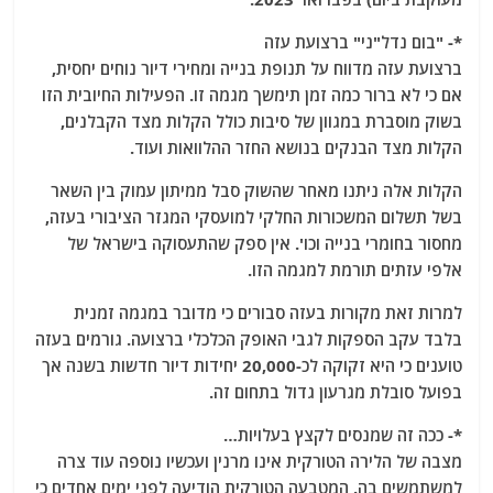
*- "בום נדל"ני" ברצועת עזה
ברצועת עזה מדווח על תנופת בנייה ומחירי דיור נוחים יחסית,
אם כי לא ברור כמה זמן תימשך מגמה זו. הפעילות החיובית הזו
בשוק מוסברת במגוון של סיבות כולל הקלות מצד הקבלנים,
הקלות מצד הבנקים בנושא החזר ההלוואות ועוד.
הקלות אלה ניתנו מאחר שהשוק סבל ממיתון עמוק בין השאר
בשל תשלום המשכורות החלקי למועסקי המגזר הציבורי בעזה,
מחסור בחומרי בנייה וכו'. אין ספק שהתעסוקה בישראל של
אלפי עזתים תורמת למגמה הזו.
למרות זאת מקורות בעזה סבורים כי מדובר במגמה זמנית
בלבד עקב הספקות לגבי האופק הכלכלי ברצועה. גורמים בעזה
טוענים כי היא זקוקה לכ-20,000 יחידות דיור חדשות בשנה אך
בפועל סובלת מגרעון גדול בתחום זה.
*- ככה זה שמנסים לקצץ בעלויות…
מצבה של הלירה הטורקית אינו מרנין ועכשיו נוספה עוד צרה
למשתמשים בה. המטבעה הטורקית הודיעה לפני ימים אחדים כי