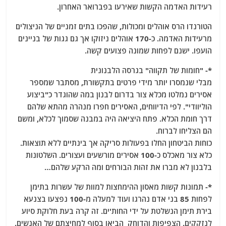
רעידות האדמה הקשות שאירעו בפברואר האחרון.
הטורנדו הרס אוהלים ומכולות, שהפכו בתים זמניים של הניצולים
מרעידות האדמה. כ-170 אוהלים ניזוקו אך גם גגות של בניינים
הועפו. ישנם לפחות שמונה פצועים קשה.
*- "חומות של תקווה" בגרסה הלבנונית
מבלי שנמסרו יותר מידי פרטים בתקשורת, מסתבר שמספר
אסירים נמלטו מכלא צור בדרום לבנון במה שהוגדר כ"ביצוע
הוליוודי". לפי הדיווחים, האסירים חפרו מנהרה מהתא שלהם
דרך חומת הכלא. פתח היציאה היה במבנה שסמוך לכלא, ומשם
הם הצליחו לברוח.
כוחות הביטחון החלו בפעולות סריקה אך בינתיים ללא תוצאות.
כלא צור מאכלס כ-100 אסירים מורשעים ועצורים. השלטונות
בלבנון לא מברו את זהות הבורחים ומה הרקע שלהם…
*- תמונות קשות מאסון ההימחצות למוות של עשרות בתימן
לפחות 85 בני אדם נהרגו ועוד למעלה מ-100 נפצעו בצנעא
בירת תימן הנשלטת על ידי החות'ים. זה קרה בעת חלוקת סיוע
לנזקקים. הצפיפות והדוחק הביאו בסוף למחיצתם של האנשים.