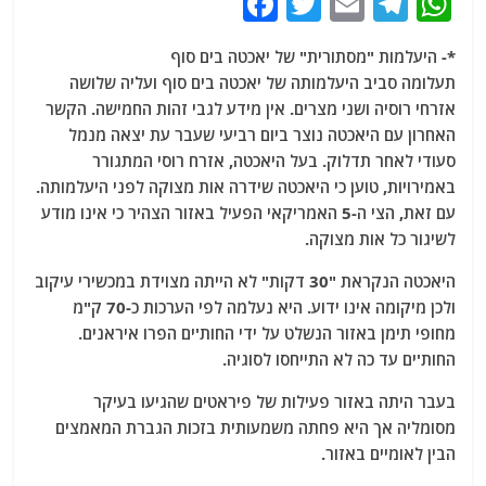
F
T
E
T
W
a
w
m
el
h
*- היעלמות "מסתורית" של יאכטה בים סוף
c
itt
ai
e
at
תעלומה סביב היעלמותה של יאכטה בים סוף ועליה שלושה
e
er
l
g
s
אזרחי רוסיה ושני מצרים. אין מידע לגבי זהות החמישה. הקשר
b
ra
A
האחרון עם היאכטה נוצר ביום רביעי שעבר עת יצאה מנמל
סעודי לאחר תדלוק. בעל היאכטה, אזרח רוסי המתגורר
o
m
p
באמירויות, טוען כי היאכטה שידרה אות מצוקה לפני היעלמותה.
o
p
עם זאת, הצי ה-5 האמריקאי הפעיל באזור הצהיר כי אינו מודע
k
לשיגור כל אות מצוקה.
היאכטה הנקראת "30 דקות" לא הייתה מצוידת במכשירי עיקוב
ולכן מיקומה אינו ידוע. היא נעלמה לפי הערכות כ-70 ק"מ
מחופי תימן באזור הנשלט על ידי החות'ים הפרו איראנים.
החות'ים עד כה לא התייחסו לסוגיה.
בעבר היתה באזור פעילות של פיראטים שהגיעו בעיקר
מסומליה אך היא פחתה משמעותית בזכות הגברת המאמצים
הבין לאומיים באזור.