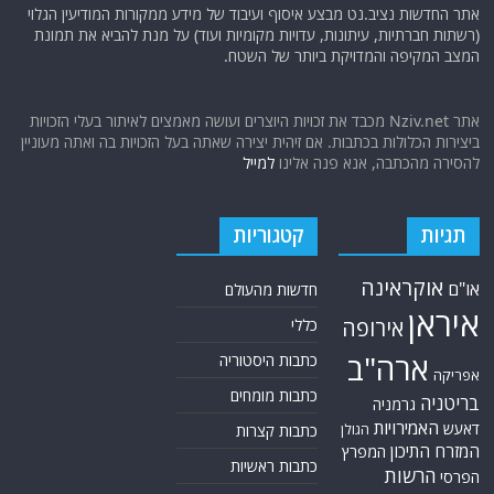
אתר החדשות נציב.נט מבצע איסוף ועיבוד של מידע ממקורות המודיעין הגלוי
(רשתות חברתיות, עיתונות, עדויות מקומיות ועוד) על מנת להביא את תמונת
המצב המקיפה והמדויקת ביותר של השטח.
אתר Nziv.net מכבד את זכויות היוצרים ועושה מאמצים לאיתור בעלי הזכויות
ביצירות הכלולות בכתבות. אם זיהית יצירה שאתה בעל הזכויות בה ואתה מעוניין
להסירה מהכתבה, אנא פנה אלינו
למייל
תגיות
קטגוריות
אוקראינה
או"ם
חדשות מהעולם
איראן
אירופה
כללי
ארה"ב
כתבות היסטוריה
אפריקה
כתבות מומחים
בריטניה
גרמניה
האמירויות
דאעש
הגולן
כתבות קצרות
המזרח התיכון
המפרץ
כתבות ראשיות
הרשות
הפרסי