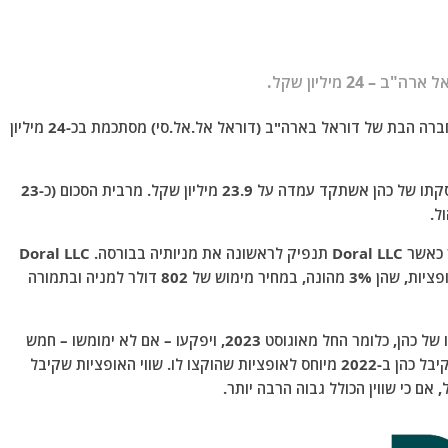
2 מיליון שקל.
חבילת התגמולים של יוסי כהן, ראש המוסד לשעבר, בחברה הבת של דוראל בארה"ב (דוראל אל.אל.סי) מסתכמת בכ-24 מיליון
הדו"חות של החברה לשנת 2022 חושפים כי עלות העסקתו של כהן אשתקד עמדה על 23.9 מיליון שקל. מרבית הסכום (כ-23
ב"דה מרקר" דווח כי כהן יקבל מענק של 2 מיליון דולר כאשר Doral LLC תנפיק לראשונה את מניותיה בבורסה. Doral LLC
התחייבה גם להקצות לראש המוסד לשעבר 37,379 אופציות, שהן 3% מהונה, במחיר מימוש של 802 דולר למניה ובתמורה
האופציות ניתנות למימוש שנתיים לאחר תחילת כהונתו של כהן, כלומר החל מאוגוסט 2023, ויפקעו – אם לא ימומשו – חמש
שנים לאחר מועד הגעתן לכסף. חלק ניכר מהתגמול שקיבל כהן ב-2022 מיוחס לאופציות שהוקצו לו. שווי האופציות שקיבל