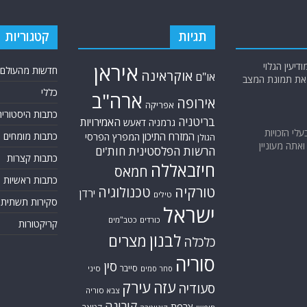
תגיות
קטגוריות
יעין הגלוי
איראן
חדשות מהעולם
אוקראינה
או"ם
א את תמונת המצב
כללי
ארה"ב
אירופה
אפריקה
כתבות היסטוריה
בריטניה
האמירויות
גרמניה
דאעש
בעלי הזכויות
המזרח התיכון
כתבות מומחים
המפרץ הפרסי
הגולן
אתה מעוניין
הרשות הפלסטינית
חות'ים
כתבות קצרות
חיזבאללה
חמאס
כתבות ראשיות
טורקיה
טכנולוגיה
ירדן
טילים
סקירות תשתית
ישראל
כורדים
כטב"מים
קריקטורות
לבנון
מצרים
כלכלה
סוריה
סין
סייבר
סיני
סחר סמים
עזה
עירק
סעודיה
צבא סוריה
קורונה
צרפת