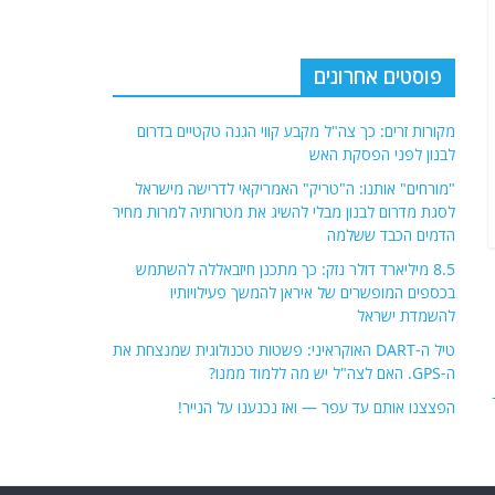
פוסטים אחרונים
מקורות זרים: כך צה"ל מקבע קווי הגנה טקטיים בדרום
לבנון לפני הפסקת האש
"מורחים" אותנו: ה"טריק" האמריקאי לדרישה מישראל
לסגת מדרום לבנון מבלי להשיג את מטרותיה למרות מחיר
הדמים הכבד ששלמה
8.5 מיליארד דולר נזק: כך מתכנן חיזבאללה להשתמש
בכספים המופשרים של איראן להמשך פעילויותיו
להשמדת ישראל
טיל ה-DART האוקראיני: פשטות טכנולוגית שמנצחת את
ה-GPS. האם לצה"ל יש מה ללמוד ממנו?
הפצצנו אותם עד עפר — ואז נכנענו על הנייר!