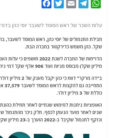
F
T
E
T
W
a
w
m
el
h
c
itt
ai
e
at
עלות השכר של ראש המוסד לשעבר יוסי כהן בדוראל ארה"ב – 4
e
er
l
g
s
b
ra
A
שקל. כהן משמש כדירקטור בחברה הבת.
o
m
p
o
p
מיליון שקל) מבוסס מניות ועוד 906 אלף שקל דמי ניהול.
k
כוללת של 3 מיליון דולר.
ונזקף לתגמול שקיבל ב-2022 הוערך ב-23 מיליון שקל, אם כי שווין הכולל גבוה הרבה יותר.