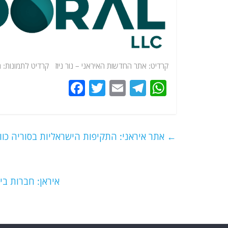
קרדיט: אתר החדשות האיראני – נור ניוז קרדיט לתמונות: 
F
T
E
T
W
a
w
m
el
h
c
itt
ai
e
at
e
er
l
g
s
←
אתר איראני: התקיפות הישראליות בסוריה כוונו
b
ra
A
o
m
p
o
p
איראן: חברות בי
k