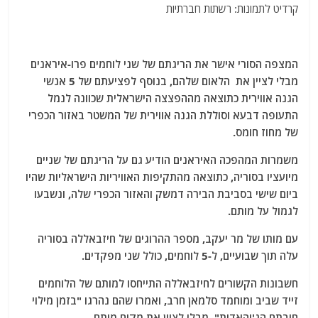
קרדיט לתמונות: רשתות חברתיות
המצפה הסורי אישר את הריגתם של שני לוחמים פרו-איראנים
מבלי לציין את הלאום שלהם, בנוסף לפציעתם של 5 אנשי
הגנה אווירית כתוצאה מההפצצה הישראלית שכוונה לנמל
התעופה דבעא וסוללת הגנה אווירית של המשטר באזור הכפרי
של מחוז חומס.
משמרות המהפכה האיראנים הודיע ​​גם על הריגתם של שניים
מיועציו בסוריה, כתוצאה מהתקיפות האוויריות הישראליות שהיו
ביום שישי בסביבת הבירה דמשק והאזור הכפרי שלה, ונשבעו
לגמול על מותם.
עם מותו של מר יעקב, מספר ההרוגים של חיזבאללה בסוריה
עלה תוך שבועיים, ל-5 לוחמים, כולל שני מפקדים.
חשבונות הקשורים לחיזבאללה התייחסו למותם של הלוחמים
זייד שביב ומוחמד סלמאן חרב, ואמרו שהם נהרגו "בזמן מילוי
חובתם הג'יהאדית", מבלי לציין את מקום מותם.