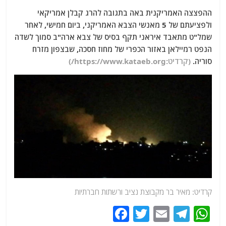
ההפצצה האמריקנית באה בתגובה להרג קבלן אמריקאי
ולפציעתם של 5 מאנשי הצבא האמריקני, ביום חמישי, לאחר
שמל"ט מתאבד איראני תקף בסיס של צבא ארה"ב סמוך לשדה
הנפט רמיילאן באזור הכפרי של מחוז חסכה, שבצפון מזרח
סוריה.
(קרדיט:https://www.kataeb.org/)
קרדיט: מאיר בר מקבוצת נציב ורשתות חברתיות
F
T
E
T
W