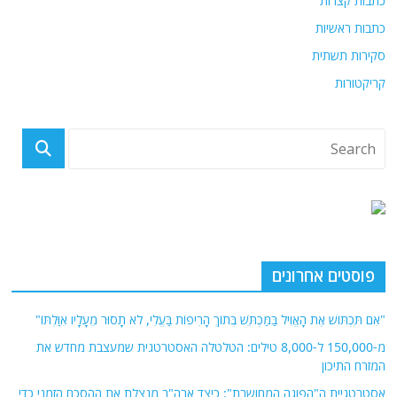
כתבות קצרות
כתבות ראשיות
סקירות תשתית
קריקטורות
פוסטים אחרונים
"אִם תִּכְתּוֹשׁ אֶת הָאֱוִיל בַּמַּכְתֵּשׁ בְּתוֹךְ הָרִיפוֹת בַּעֱלִי, לֹא תָסוּר מֵעָלָיו אִוַּלְתּוֹ"
מ-150,000 ל-8,000 טילים: הטלטלה האסטרטגית שמעצבת מחדש את
המזרח התיכון
אסטרטגיית ה"הפוגה המחושבת": כיצד ארה"ב מנצלת את ההסכם הזמני כדי