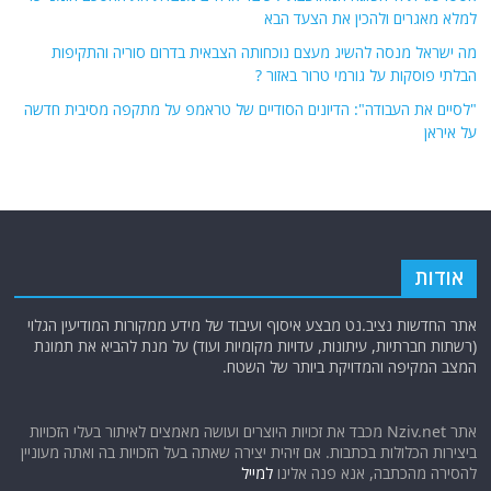
למלא מאגרים ולהכין את הצעד הבא
מה ישראל מנסה להשיג מעצם נוכחותה הצבאית בדרום סוריה והתקיפות
הבלתי פוסקות על גורמי טרור באזור ?
"לסיים את העבודה": הדיונים הסודיים של טראמפ על מתקפה מסיבית חדשה
על איראן
אודות
אתר החדשות נציב.נט מבצע איסוף ועיבוד של מידע ממקורות המודיעין הגלוי
(רשתות חברתיות, עיתונות, עדויות מקומיות ועוד) על מנת להביא את תמונת
המצב המקיפה והמדויקת ביותר של השטח.
אתר Nziv.net מכבד את זכויות היוצרים ועושה מאמצים לאיתור בעלי הזכויות
ביצירות הכלולות בכתבות. אם זיהית יצירה שאתה בעל הזכויות בה ואתה מעוניין
להסירה מהכתבה, אנא פנה אלינו
למייל