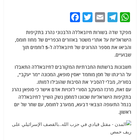
F
T
E
T
W
a
w
m
el
h
מפקד שדה בשורות חיזבאללה הלבנוני נהרג בתקיפות
c
itt
ai
e
at
הישראליות על אתרי משטר באזורים הכפריים של מחוז חומס,
e
er
l
g
s
והביאו את מספר ההרוגים של חיזבאללה ל-5 לוחמים תוך
b
ra
A
שבועיים.
o
m
p
חשבונות ברשתות החברתיות המקורבים לחיזבאללה התאבלו
o
p
על הריגתו של חסן מוחמד יאסין סופאן, המכונה "מר יעקב",
בסוריה, מבלי להסביר את הסיבות שהובילו למותו.
k
עם זאת, מרכז המעקב הסורי לזכויות אדם אישר כי סופאן נהרג
בתקיפות הישראליות שכוונו למחסן נשק השייך לחיזבאללה
בנמל התעופה הצבאי דבעא, ממערב לחומס, עם שחר של יום
ראשון.