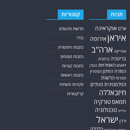
תגיות
קטגוריות
אוקראינה
או"ם
חדשות מהעולם
איראן
אירופה
כללי
ארה"ב
כתבות היסטוריה
אפריקה
כתבות מומחים
בריטניה
גרמניה
האמירויות
דאעש
הגולן
כתבות קצרות
המזרח התיכון
המפרץ
כתבות ראשיות
הרשות
הפרסי
הפלסטינית
חות'ים
סקירות תשתית
חיזבאללה
קריקטורות
טורקיה
חמאס
טכנולוגיה
טילים
ישראל
ירדן
כלכלה
כורדים
כטב"מים