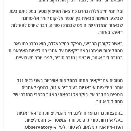
3 לוחמי חיזבאללה נהרגו כתוצאה מפיצוץ מטען במכוניתם בעת
שביצעו משימה צבאית בין הכפר אל-קום לעיר אל-סוחנה
שבאזור המזרחי של חומס שבמרכז סוריה, דבר שיוחס לפעילות
דאעש באזור.
באשר לקורבן הרביעי, מפקד בחיזבאללה, הוא נהרג כתוצאה
מהתקיפות שפתחו האמריקאיות על אתרי המיליציות האיראניות
במזרח דיר א-זור, שבצפון מזרח סוריה, לפני יותר משבועיים.
מטוסים אמריקאים פתחו בהתקפות אוויריות בשני גלים נגד
אתרי מיליציות איראניות בעיר דיר א-זור, בנוסף לאתרים
נוספים במדבר אל-בוקמאל ובפאתי האזור הכפרי המזרחי של
מחוז דיר א-זור.
בהפצצות נהרגו 19 חיילים, 11 מהמיליציות הפרו-איראניות
בעלי אזרחות סורית, 3 מכוחות המשטר ו-5 מהמיליציות
הפרו-איראניות מלאום לא סורי, לפי ה- Observatory.