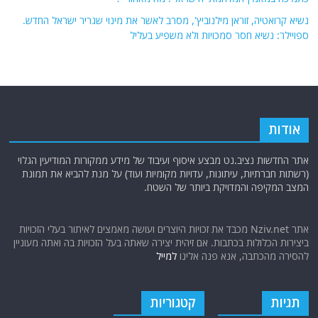
נשיא קרואטיה, זוראן מילנוביץ', מסרב לאשר את מינוי שגריר ישראל החדש.
ספויילר: נשיא חסר סמכויות ולא משפיע בעליל
אודות
אתר החדשות נציב.נט מבצע איסוף ועיבוד של מידע ממקורות המודיעין הגלוי
(רשתות חברתיות, עיתונות, עדויות מקומיות ועוד) על מנת להביא את תמונת
המצב המקיפה והמדויקת ביותר של השטח.
אתר Nziv.net מכבד את זכויות היוצרים ועושה מאמצים לאיתור בעלי הזכויות
ביצירות הכלולות בכתבות. אם זיהית יצירה שאתה בעל הזכויות בה ואתה מעוניין
להסירה מהכתבה, אנא פנה אלינו
למייל
תגיות
קטגוריות