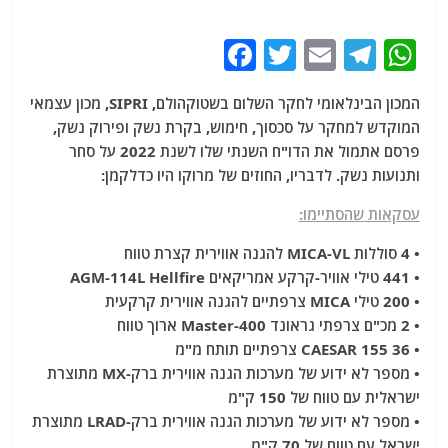
F
T
E
T
W
a
w
m
el
h
המכון הבינלאומי לחקר השלום בשטוקהולם, SIPRI, מכון עצמאי
c
itt
ai
e
at
המוקדש למחקר על סכסוך, חימוש, בקרת נשק ופירוק נשק,
e
er
l
g
s
פרסם אתמול את הדו"ח השנתי שלו לשנת 2022 על סחר
b
ra
A
ותנועות נשק. לדבריו, החוזים של מרוקו היו כדלקמן:
o
m
p
עסקאות שהסתיימו:
o
p
• 4 סוללות MICA-VL להגנה אווירית קצרת טווח
k
• 441 טילי אוויר-קרקע אמריקאים AGM-114L Hellfire
• 200 טילי MICA צרפתיים להגנה אווירית קרקעית
• 2 מכ"ם צרפתי גראונד Master-400 ארוך טווח
• 36 CAESAR 155 צרפתיים תותח מ"מ
• מספר לא ידוע של מערכות הגנה אווירית ברק-MX מתוצרת
ישראלית עם טווח של 150 ק"מ
• מספר לא ידוע של מערכות הגנה אווירית ברק-LRAD מתוצרת
ישראל עם טווח של 70 ק"מ