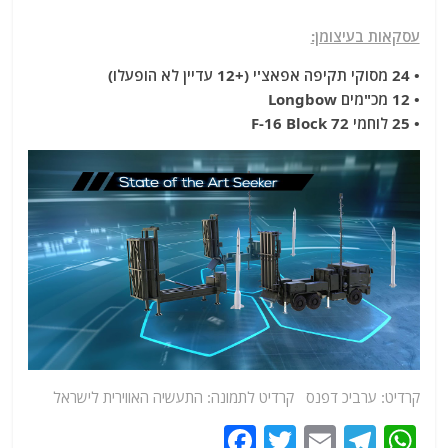
עסקאות בעיצומן:
• 24 מסוקי תקיפה אפאצ'י (+12 עדיין לא הופעלו)
• 12 מכ"מים Longbow
• 25 לוחמי F-16 Block 72
קרדיט: ערביכ דפנס קרדיט לתמונה: התעשיה האווירית לישראל
F
T
E
T
W