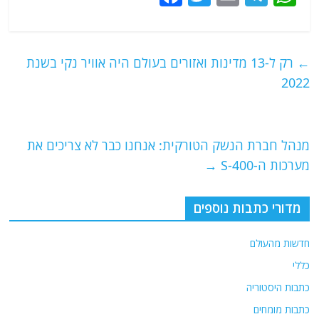
a
w
m
el
h
c
itt
ai
e
at
e
er
l
g
s
←
רק ל-13 מדינות ואזורים בעולם היה אוויר נקי בשנת
b
ra
A
2022
o
m
p
o
p
מנהל חברת הנשק הטורקית: אנחנו כבר לא צריכים את
k
מערכות ה-S-400
→
מדורי כתבות נוספים
חדשות מהעולם
כללי
כתבות היסטוריה
כתבות מומחים