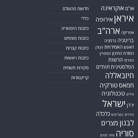
אוקראינה
או"ם
חדשות מהעולם
איראן
אירופה
כללי
ארה"ב
כתבות היסטוריה
אפריקה
כתבות מומחים
בריטניה
גרמניה
האמירויות
דאעש
הגולן
כתבות קצרות
המזרח התיכון
המפרץ
כתבות ראשיות
הרשות
הפרסי
הפלסטינית
חות'ים
סקירות תשתית
חיזבאללה
קריקטורות
טורקיה
חמאס
טכנולוגיה
טילים
ישראל
ירדן
כלכלה
כורדים
כטב"מים
לבנון
מצרים
סוריה
סחר סמים