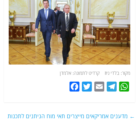
מקור: בלדי ניוז קרדיט לתמונה: אלמדן
F
T
E
T
W
a
w
m
el
h
c
itt
ai
e
at
e
er
l
g
s
←
מדענים אמריקאים מייצרים תאי מוח הניתנים לתכנות
b
ra
A
o
m
p