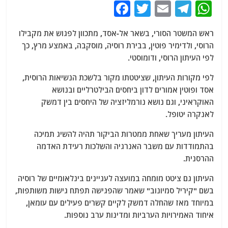
F
T
E
T
W
a
w
m
el
h
ראש המשטר הסורי, בשאר אל-אסד, מתכוון לפגוש את מקבילו
c
itt
ai
e
at
הרוסי, ולדימיר פוטין, בבירת רוסיה, מוסקבה, באמצע מרץ, כך
e
er
l
g
s
לפי העיתון הרוסי, ודומוסטי.
b
ra
A
לפי מקורות העיתון, שציטטתו מקור בלשכת הנשיאות הרוסית,
o
m
p
אסד ופוטין אמורים לדון ביחסים הבילטרליים ובנושא
o
p
האוקראיני, וגם נושא נורמליזציה של היחסים בין דמשק
לאנקרה יטופל.
k
העיתון מעריך שאחת ממטרות הביקור תהיה להשיג תמיכה
בהתמודדות עם משבר האנרגיה והשלכות רעידת האדמה
ההרסנית.
העיתון גם ציטט מומחה במועצה לעניינים בינלאומיים של רוסיה
בשם "קיריל סמיונוב" שאמר שהפגישה תפתח גישות משותפות,
במיוחד מאז שהחלה דמשק לקיים קשרים פעילים עם עומאן,
איחוד האמירויות הערביות ומדינות ערב נוספות.