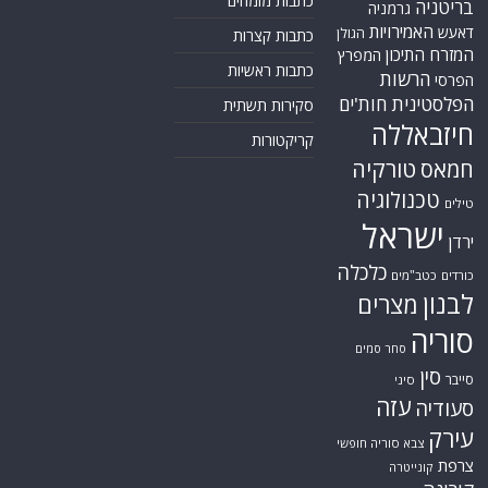
כתבות מומחים
בריטניה
גרמניה
האמירויות
דאעש
הגולן
כתבות קצרות
המזרח התיכון
המפרץ
כתבות ראשיות
הרשות
הפרסי
הפלסטינית
חות'ים
סקירות תשתית
חיזבאללה
קריקטורות
טורקיה
חמאס
טכנולוגיה
טילים
ישראל
ירדן
כלכלה
כורדים
כטב"מים
לבנון
מצרים
סוריה
סחר סמים
סין
סייבר
סיני
עזה
סעודיה
עירק
צבא סוריה חופשי
צרפת
קונייטרה