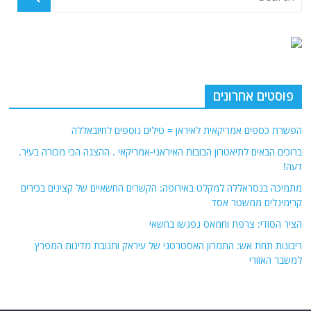
פוסטים אחרונים
הפשרת כספים אמריקאית לאיראן = טילים נוספים לחיזבאללה
ברוכים הבאים לתיאטרון הבובות האיראני-אמריקאי . ההצגה הכי מכורה בעיר.
דעה!
מתמיכה בנסראללה למקלט באירופה: הקשרים החשאיים של קצינים בכירים
קרימינלים ממשטר אסד
הציר הסודי: צרפת וחמאס נפגשו בחשאי
ריבונות תחת אש: התמרון האסטרטגי של עיראק ותגובת מדינות המפרץ
למשבר האזורי