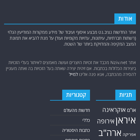
אודות
אתר החדשות נציב.נט מבצע איסוף ועיבוד של מידע ממקורות המודיעין הגלוי
(רשתות חברתיות, עיתונות, עדויות מקומיות ועוד) על מנת להביא את תמונת
המצב המקיפה והמדויקת ביותר של השטח.
אתר Nziv.net מכבד את זכויות היוצרים ועושה מאמצים לאיתור בעלי הזכויות
ביצירות הכלולות בכתבות. אם זיהית יצירה שאתה בעל הזכויות בה ואתה מעוניין
להסירה מהכתבה, אנא פנה אלינו
למייל
תגיות
קטגוריות
אוקראינה
או"ם
חדשות מהעולם
איראן
אירופה
כללי
ארה"ב
כתבות היסטוריה
אפריקה