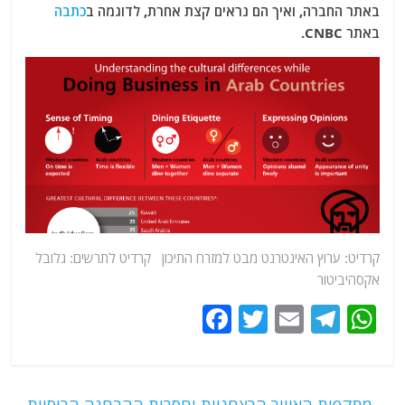
באתר החברה, ואיך הם נראים קצת אחרת, לדוגמה ב
כתבה
באתר CNBC.
קרדיט:
ערוץ האינטרנט מבט למזרח התיכון
קרדיט לתרשים: גלובל
אקסהיביטור
F
T
E
T
W
a
w
m
el
h
c
itt
ai
e
at
←
מתקפות האוויר הרצחניות וחסרות ההבחנה הרוסיות