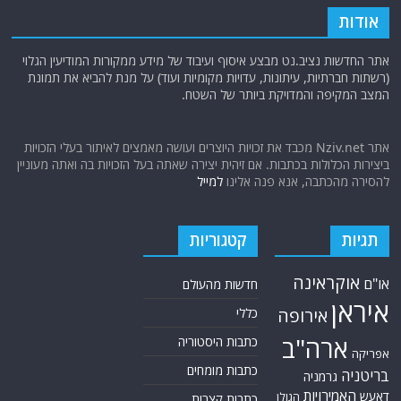
איראן
אירופה
כללי
ארה"ב
כתבות היסטוריה
אפריקה
כתבות מומחים
בריטניה
גרמניה
האמירויות
דאעש
הגולן
כתבות קצרות
המזרח התיכון
כתבות ראשיות
המפרץ הפרסי
הרשות הפלסטינית
סקירות תשתית
חות'ים
קריקטורות
חיזבאללה
טורקיה
חמאס
טכנולוגיה
טילים
ישראל
ירדן
כלכלה
כטב"מים
כורדים
לבנון
מצרים
סוריה
סחר סמים
סין
סייבר
סיני