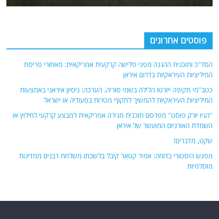
אודות
אתר החדשות נציב.נט מבצע איסוף ועיבוד של מידע ממקורות המודיעין הגלוי
(רשתות חברתיות, עיתונות, עדויות מקומיות ועוד) על מנת להביא את תמונת
המצב המקיפה והמדויקת ביותר של השטח.
אתר Nziv.net מכבד את זכויות היוצרים ועושה מאמצים לאיתור בעלי הזכויות
ביצירות הכלולות בכתבות. אם זיהית יצירה שאתה בעל הזכויות בה ואתה מעוניין
להסירה מהכתבה, אנא פנה אלינו
למייל
תגיות
קטגוריות
אוקראינה
או"ם
חדשות מהעולם