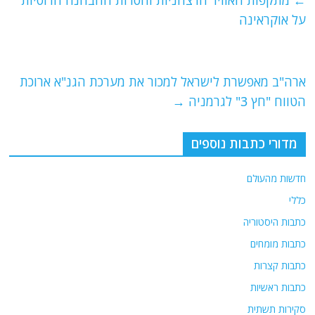
e
er
l
g
s
b
ra
A
על אוקראינה
o
m
p
o
p
ארה"ב מאפשרת לישראל למכור את מערכת הגנ"א ארוכת
k
הטווח "חץ 3" לגרמניה
→
מדורי כתבות נוספים
חדשות מהעולם
כללי
כתבות היסטוריה
כתבות מומחים
כתבות קצרות
כתבות ראשיות
סקירות תשתית