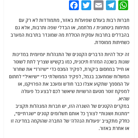
F
T
E
T
W
a
w
m
el
h
חברות רבות בעולם שפועלות באזור, מתמודדות לא רק עם
c
itt
ai
e
at
מתיחות ביטחונית / מלחמה, או הבדלי שפה ותרבות, אלא גם
e
er
l
g
s
בהבדלים בתרבות עסקית הכוללת מה שמוגדר בתרבות המערב
b
ra
A
כשחיתות ממוסדת.
o
m
p
זה יכול להיות הדברים הקטנים של התנהלות יומיומית במדינות
o
p
שונות בשכנה המזרח תיכונית, כמו בקשיש שצריך לתת לשוטר
או חייל במחסום ביקורת, לפקיד המכס כדי "שיזרז" את שחרור
k
המשלוח שמתעכב בנמל, לפקיד הממשלתי כדי "שיואיל" לחתום
על המסמך שתקוע אצלו כבר חודש ומעכב את הפרויקט, או
למפקח זוטר מטעם הרשויות שיאשר לכם לבצע כל פעולה
שהיא.
במקרים הקטנים של השגרה הזו, יש חברות המנהלות תקציב
"מתנות ושונות" לצורך כל אותם תשלומים קטנים "שגרתיים",
כחלק מתקציב ‘פעולות הנהלה’ של החברה שהוקמה במדינה זו
או אחרת באזור.