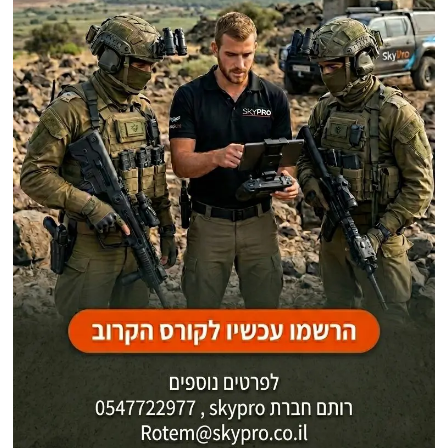
פוסטים אחרונים
הסד"כ ותוכנית ההגנה מפני פלישה קרקעית אמריקאית: מאחורי פריסת
המיליציות העיראקיות בדרום איראן
כטב"מי תקיפה ייורטו הלילה בשמי סוריה. הערכה: ניסיון איראני באמצעות
המיליציות העיראקיות להמשיך לתקוף מטרות בסעודיה או ישראל
"הניו יורק פוסט" מפרסם תוכנית מגירה אמריקאית למבצע קרקעי לחילוץ או
השמדת האורניום המועשר של איראן
שקט, מדברים!
מפגש היסטורי בדוחה: אמיר קטאר קיבל בלשכתו משלחת רבנים ממדינות
מוסלמיות