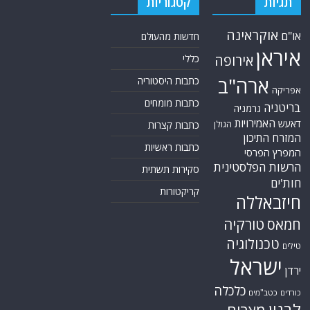
תגיות
קטגוריות
אוקראינה
או"ם
חדשות מהעולם
איראן
אירופה
כללי
ארה"ב
כתבות היסטוריה
אפריקה
כתבות מומחים
בריטניה
גרמניה
האמירויות
דאעש
הגולן
כתבות קצרות
המזרח התיכון
כתבות ראשיות
המפרץ הפרסי
הרשות הפלסטינית
סקירות תשתית
חות'ים
קריקטורות
חיזבאללה
טורקיה
חמאס
טכנולוגיה
טילים
ישראל
ירדן
כלכלה
כורדים
כטב"מים