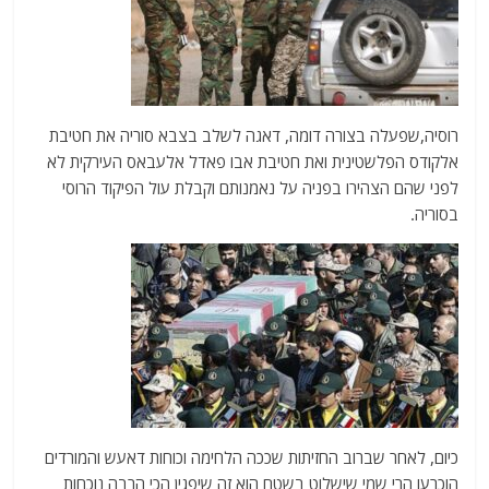
רוסיה,שפעלה בצורה דומה, דאגה לשלב בצבא סוריה את חטיבת
אלקודס הפלשטינית ואת חטיבת אבו פאדל אלעבאס העירקית לא
לפני שהם הצהירו בפניה על נאמנותם וקבלת עול הפיקוד הרוסי
בסוריה.
כיום, לאחר שברוב החזיתות שככה הלחימה וכוחות דאעש והמורדים
הוכרעו הרי שמי שישלוט בשטח הוא זה שיפגין הכי הרבה נוכחות