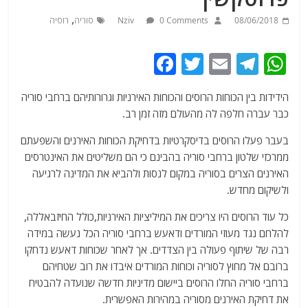
,
08/06/2018
0 Comments
Nziv
סוריה
רוסיה
F
T
E
T
W
a
w
m
el
h
הידידות בין הכוחות הרוסים והכוחות האירניות וגרורותיהם ברחבי סוריה
c
itt
ai
e
at
כבר עברה חלפה לה מהעולם מזה זמן רב.
e
er
l
g
s
בעבר פעלו הרוסים בדיסקרטיות בדחיקת הכוחות האירנים והשפעתם
b
ra
A
ממרכזי שלטון ברחבי סוריה בהבינם כי הם משליטים את האינטרסים
o
m
p
האירנים הצרים בסוריה במקום לנסות ולהביא את המדינה לרגיעה
o
p
ולשיקום מחדש.
k
כל עוד הרוסים היו צריכים את המיליציות האירניות,כולל החיזבאללה,
להלחם נגד מעוזי המורדים ודאעש ברחבי סוריה הכל נעשה במידה
רבה של שיתוף פעולה בין הצדדים. אך לאחר שכוחות דאעש נדחקו
ברובם אל מחוץ לסוריה וכוחות המורדים איבדו את רוב שטחיהם
ברחבי סוריה החלו הרוסים ביישום מדיניות חדשה שנועדה להבטיח
את דחיקת האירנים מסוריה במהירות האפשרית.