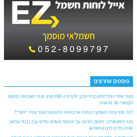
פוסטים אחרונים
מצוד אחרי המדליפים בבית הלבן: חקירת ה-FBI סביב פגמי האבטחה במטוס
הקטארי של טראמפ
למה מסי וכמה משחקני נבחרת ארגנטינה התעקשו לענוד צמיד "יהודי"?
מכה לחיזבאללה: דמשק הודיעה על תפיסת משלוח טילים ענק בגבול עיראק
שהיה בדרכו ללבנון מאיראן