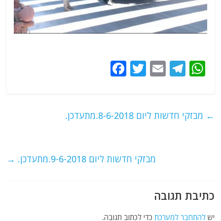
F
T
E
T
W
a
w
m
el
h
c
itt
ai
e
at
e
er
l
g
s
←
מבזקי חדשות ליום 8-6-2018.מתעדכן.
b
ra
A
o
m
p
o
p
מבזקי חדשות ליום 9-6-2018.מתעדכן.
→
k
כתיבת תגובה
יש
להתחבר למערכת
כדי לכתוב תגובה.