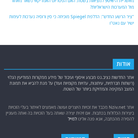
מאשליית ה-90% למציאות בשטח: האם הפטריוט האמריקאי נשאר מאחור
מול המערכות הישראליות?
"ציר הרשע החדש": הדלפת Spiegel מוכיחה כי סין ורוסיה נערכות לעימות
ישיר עם נאט"ו
אודות
אתר החדשות נציב.נט מבצע איסוף ועיבוד של מידע ממקורות המודיעין הגלוי
(רשתות חברתיות, עיתונות, עדויות מקומיות ועוד) על מנת להביא את תמונת
המצב המקיפה והמדויקת ביותר של השטח.
אתר Nziv.net מכבד את זכויות היוצרים ועושה מאמצים לאיתור בעלי הזכויות
ביצירות הכלולות בכתבות. אם זיהית יצירה שאתה בעל הזכויות בה ואתה מעוניין
להסירה מהכתבה, אנא פנה אלינו
למייל