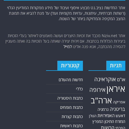
אתר החדשות נציב.נט מבצע איסוף ועיבוד של מידע ממקורות המודיעין הגלוי
(רשתות חברתיות, עיתונות, עדויות מקומיות ועוד) על מנת להביא את תמונת
המצב המקיפה והמדויקת ביותר של השטח.
אתר Nziv.net מכבד את זכויות היוצרים ועושה מאמצים לאיתור בעלי הזכויות
ביצירות הכלולות בכתבות. אם זיהית יצירה שאתה בעל הזכויות בה ואתה מעוניין
להסירה מהכתבה, אנא פנה אלינו
למייל
תגיות
קטגוריות
אוקראינה
או"ם
חדשות מהעולם
איראן
אירופה
כללי
ארה"ב
כתבות היסטוריה
אפריקה
כתבות מומחים
בריטניה
גרמניה
האמירויות
דאעש
הגולן
כתבות קצרות
המזרח התיכון
המפרץ
כתבות ראשיות
הרשות
הפרסי