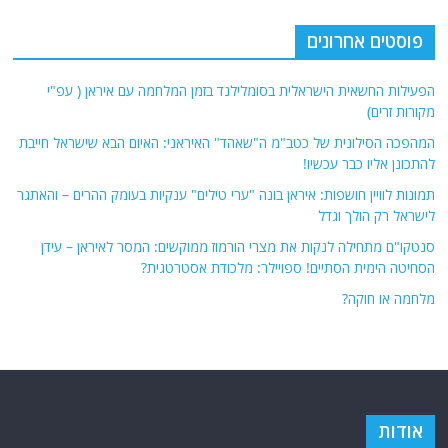
פוסטים אחרונים
הפעילות החשאית הישראלית בסומלילנד בזמן המלחמה עם איראן ( עפ"י
מקורות זרים)
המהפכה הסילונית של כטב"מ ה"שאהד" האיראני: האיום הבא שישראל חייבת
להתכונן אליו כבר עכשיו!
תמונות לוויין חושפות: איראן בונה "ערי טילים" ענקיות בעומק ההרים – והאתגר
לישראל רק הולך וגדל
סנטקו"ם מתחילה לנקות את מצרי הורמוז ממוקשים: המסר לאיראן – עידן
הסחיטה הימית הסתיים! ספויילר: מלכודת אסטרטגית?
מלחמה או חוקה?
אודות