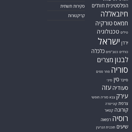
הפלסטינית
חות'ים
סקירות תשתית
חיזבאללה
קריקטורות
טורקיה
חמאס
טכנולוגיה
טילים
ישראל
ירדן
כלכלה
כורדים
כטב"מים
לבנון
מצרים
סוריה
סחר סמים
סין
סייבר
סיני
עזה
סעודיה
עירק
צבא סוריה חופשי
צרפת
קונייטרה
קורונה
קטאר
רוסיה
רפואה
שיעים
תוכנית הגרעין