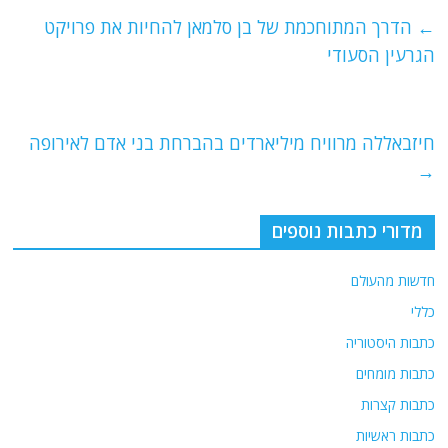
e
er
l
g
s
←
הדרך המתוחכמת של בן סלמאן להחיות את פרויקט
b
ra
A
הגרעין הסעודי
o
m
p
o
p
חיזבאללה מרוויח מיליארדים בהברחת בני אדם לאירופה
k
→
מדורי כתבות נוספים
חדשות מהעולם
כללי
כתבות היסטוריה
כתבות מומחים
כתבות קצרות
כתבות ראשיות