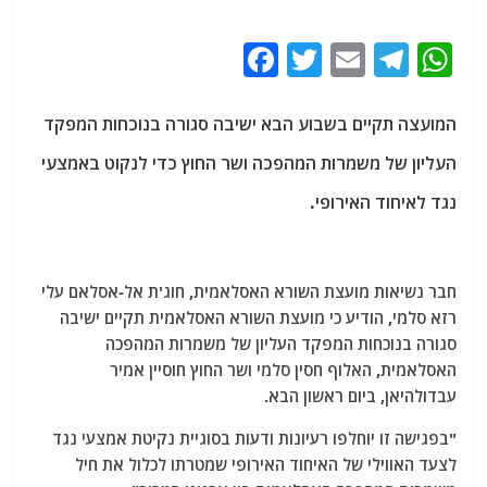
F
T
E
T
W
a
w
m
el
h
c
itt
ai
e
at
המועצה תקיים בשבוע הבא ישיבה סגורה בנוכחות המפקד
e
er
l
g
s
העליון של משמרות המהפכה ושר החוץ כדי לנקוט באמצעי
b
ra
A
נגד לאיחוד האירופי.
o
m
p
o
p
k
חבר נשיאות מועצת השורא האסלאמית, חוג'ת אל-אסלאם עלי
רזא סלמי, הודיע ​​כי מועצת השורא האסלאמית תקיים ישיבה
סגורה בנוכחות המפקד העליון של משמרות המהפכה
האסלאמית, האלוף חסין סלמי ושר החוץ חוסיין אמיר
עבדולהיאן, ביום ראשון הבא.
"בפגישה זו יוחלפו רעיונות ודעות בסוגיית נקיטת אמצעי נגד
לצעד האווילי של האיחוד האירופי שמטרתו לכלול את חיל