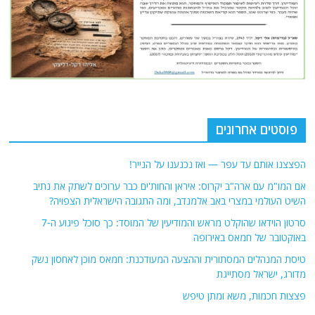
פוסטים אחרונים
הפצצנו אותם עד עפר — ואז נכנענו על הנייר!
אם המו"מ עם ארה"ב יקרוס: איראן והחות'ים כבר ערוכים לשתק את נתיב
השיט העולמי במצרי באב אלמנדב, ומה התגובה הישראלית הצפויה?
סרטון הוידאו שהוקלט מראש והמודיעין של המוסד: כך סוכל פיגוע ה-7
באוקטובר של חמאס באירופה
טיסת המנהלים המסתורית וההצעה המעודכנת: חמאס מוכן לאחסון נשק
מדורג, ישראל מסתייגת
פצצות חכמות, משא ומתן טיפש