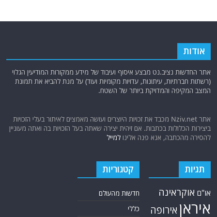
אודות
אתר החדשות נציב.נט מבצע איסוף ועיבוד של מידע ממקורות המודיעין הגלוי
(רשתות חברתיות, עיתונות, עדויות מקומיות ועוד) על מנת להביא את תמונת
המצב המקיפה והמדויקת ביותר של השטח.
אתר Nziv.net מכבד את זכויות היוצרים ועושה מאמצים לאיתור בעלי הזכויות
ביצירות הכלולות בכתבות. אם זיהית יצירה שאתה בעל הזכויות בה ואתה מעוניין
להסירה מהכתבה, אנא פנה אלינו
למייל
תגיות
קטגוריות
אוקראינה
או"ם
חדשות מהעולם
איראן
אירופה
כללי