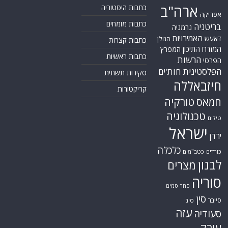
ארה"ב
כתבות היסטוריה
אפריקה
כתבות מומחים
בריטניה
גרמניה
האמירויות
דאעש
הגולן
כתבות קצרות
המזרח התיכון
המפרץ
כתבות ראשיות
הרשות
הפרסי
הפלסטינית
חות'ים
סקירות תשתית
חיזבאללה
קריקטורות
טורקיה
חמאס
טכנולוגיה
טילים
ישראל
ירדן
כלכלה
כורדים
כטב"מים
לבנון
מצרים
סוריה
סחר סמים
סין
סייבר
סיני
עזה
סעודיה
עירק