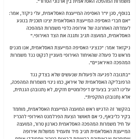
משמרות המהפכה האסלאמית בין ארגוני הטרור".
בנוסף, סגן יו"ר האסיפה המייעצת האסלאמית, עלי ניקזד, אמר:
"אם חברי האסיפה המייעצת האסלאמית יציגו תוכנית בנוגע
לעמדתה האחרונה של אירופה כלפי משמרות המהפכה
האסלאמית, המועצה תגיב ותגנה את הצד האירופי."
ניקזאד אמר: "כנציגי האסיפה המייעצת האסלאמית, אנו מגנים
מראש כל פעולה שהאיחוד האירופי מעוניין לנקוט נגד משמרות
המהפכה האיראניים".
"בתגובה לפגיעה ולפעולות שנעשים שלא בצדק נגד
הרפובליקה האסלאמית של איראן, כמו גינוי משמרות המהפכה,
עלינו להגיב בצעדים דיפלומטיים חזקים, לא (תגובה) הגנתית,
אלא (תגובה) התקפית".
בהקשר זה הדגיש ראש המועצה המייעצת האסלאמית, מוחמד
בקיר כליבאף, כי אם תאושר הצעת הפרלמנט האירופי להכריז
על חיל משמרות המהפכה האסלאמית כארגון טרור, המועצה
המייעצת האסלאמית תגיב מיד ותעמיד ממשלות אירופה
שתומכות וצבאותיהם ברשימת קבוצות הטרור ויתמודדו איתם