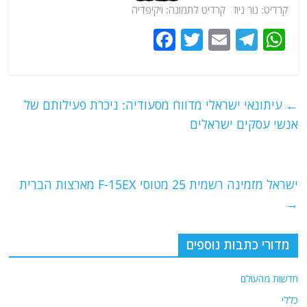
קרדיט: נור ניוז קרדיט לתמונה: ויקיפדיה
F
T
E
T
W
a
w
m
el
h
c
itt
ai
e
at
e
er
l
g
s
←
עיתונאי ישראלי מדווח מסעודיה: ניכרת פעילותם של
b
ra
A
אנשי עסקים ישראלים
o
m
p
o
p
ישראל מזמינה רשמית 25 מטוסי F-15EX מארצות הברית
k
→
מדורי כתבות נוספים
חדשות מהעולם
כללי