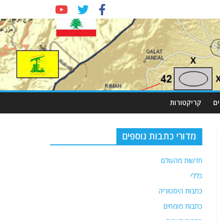
ם
קריקטורות
מדורי כתבות נוספים
חדשות מהעולם
כללי
כתבות היסטוריה
כתבות מומחים