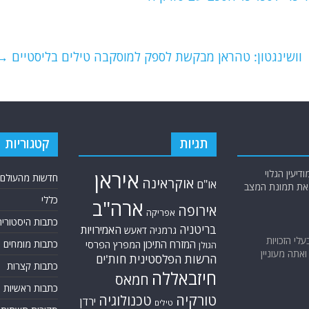
וושינגטון: טהראן מבקשת לספק למוסקבה טילים בליסטיים
→
תגיות
קטגוריות
יעין הגלוי
איראן
חדשות מהעולם
אוקראינה
או"ם
א את תמונת המצב
כללי
ארה"ב
אירופה
אפריקה
כתבות היסטוריה
בריטניה
האמירויות
גרמניה
דאעש
בעלי הזכויות
המזרח התיכון
כתבות מומחים
המפרץ הפרסי
הגולן
אתה מעוניין
הרשות הפלסטינית
חות'ים
כתבות קצרות
חיזבאללה
חמאס
כתבות ראשיות
טורקיה
טכנולוגיה
ירדן
טילים