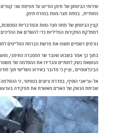
a
w
m
el
h
שירותי הביטחון של תימן הודיעו על תפיסת שני קטרים ​
c
itt
ai
e
at
החות'ית, במחוז חצר-מוות במזרח תימן.
e
er
l
g
s
קצין הביטחון של מחוז חצר-מוות והמדבריות הסמוכות, ע
b
ra
A
למחלקת החקירות הפליליות כדי להשלים את ההליכים 
o
m
p
גורמים רשמיים חשפו את פרשת הברחת המל"טים לחות'
o
p
k
בתוך כך אמר בשבוע שעבר שר ההסברה התימני, מועמר 
הנושאת נשק לחות'ים והגדירו את ההסלמה של משטר 
הבינלאומיים , וציין כי מדובר באירוע השלישי תוך חודש
אל-עריאני הוסיף, בסדרת ציוצים בטוויטר, כי ההסלמה
שביתת הנשק של האו"ם מאשרת את תפקידה בערעור 