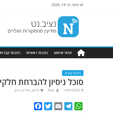
יום שישי, יוני 19, 2026
Nziv.net
מודיעין
מהמקורות
הגלויים
תנאי שימוש
כתבות ראשיות
כתבות קצרות
כתבות קצרות
סוכל ניסיון להברחת חלקי
,
,
14/01/2023
Nziv
איראן
חות'ים
תימן
F
T
E
T
W