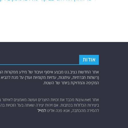
b
ra
A
o
m
p
o
p
k
אודות
אתר החדשות נציב.נט מבצע איסוף ועיבוד של מידע ממקורות המוד
(רשתות חברתיות, עיתונות, עדויות מקומיות ועוד) על מנת להבי
המקיפה והמדויקת ביותר של השטח.
אתר Nziv.net מכבד את זכויות היוצרים ועושה מאמצים לאיתור 
ביצירות הכלולות בכתבות. אם זיהית יצירה שאתה בעל הזכויות בה ו
להסירה מהכתבה, אנא פנה אלינו
למייל