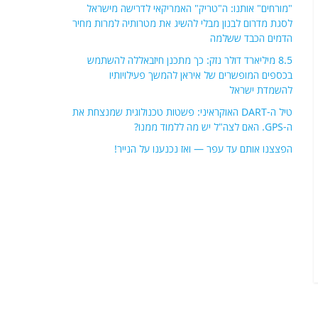
"מורחים" אותנו: ה"טריק" האמריקאי לדרישה מישראל
לסגת מדרום לבנון מבלי להשיג את מטרותיה למרות מחיר
הדמים הכבד ששלמה
8.5 מיליארד דולר נזק: כך מתכנן חיזבאללה להשתמש
בכספים המופשרים של איראן להמשך פעילויותיו
להשמדת ישראל
טיל ה-DART האוקראיני: פשטות טכנולוגית שמנצחת את
ה-GPS. האם לצה"ל יש מה ללמוד ממנו?
הפצצנו אותם עד עפר — ואז נכנענו על הנייר!