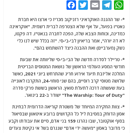
F
T
E
T
W
a
w
m
el
h
*- שר ההגנה האוקראיני רזניקוב מכריז כי ארצו היא חברת
c
itt
ai
e
at
נאט"ו בפועל, על אף שלא הצטרפה לברית רשמית. "אוקראינה
e
er
l
g
s
כמדינה, וכוחות הצבא שלה, הפכה לחברה בנאט"ו. דה פקטו,
b
ra
A
לא דה יורה", אמר בריאיון לבי-בי-סי. "זה בכלל שיש לנו כלי
נשק (מערביים) ואת ההבנה כיצד להשתמש בהם".
o
m
p
o
p
*- טריילר לסדרה חדשה של הבי-בי-סי שליוותה את שבעת
חודשי המסע העולמי הראשון של נושאת המטוסים הבריטית
k
המלכה אליזבת תיעד אירוע חריג שהתרחש ביוני 2021, כאשר
שלושה מטוסי קרב רוסיים, בהם שני סוחוי-24, התקרבו לאונייה
בעת שעשתה דרכה לתעלת סואץ. הראשון בששת פרקי סדרה
"The Warship: Tour of Duty" ישודר ב-22 בינואר.
*- צוות החקירה המיוחד של משטרת קוריאה הדרומית לבחינת
אסון הדוחק במסיבת ליל כל הקדושים ברובע איטאוון שבסיאול
בסוף אוקטובר, שבו נהרגו 159 בני אדם, סיים את עבודתו וקבע
כי מדובר באסון "מעשה ידי אדם" שנגרם בשל אי נקיטת צעדים