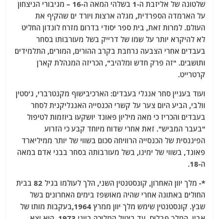
שלטונה של אליזבת ה-1 בשלהי המאה ה-16 – מגיבורי הניצחון
על הארמדה הספרדית, מגלה ארצות ויורד ים שהקיף את
העולם. למרות זאת, בית ספר יסודי בדרום מזרח לונדון החליט
לא להיקרא יותר על שמו של דרייק בשל מעורבותו בסחר
בעבדים אחרי הצבעה נרחבת בקרב ההורים, המורים, התלמידים
ותושבים. "זה פרק חדש ומלהיב", הכריזה המנהלת קארן
קרטרייט.
ועוד בעניין סחר אנגלי בעבדים: הארכיבישוף מקנטרברי, ג'סטין
וולבי, הביע היום צער על קשרי הכנסייה האנגליקנית לסחר
בעבדים והכריז כי מאה מיליון פאונד יושקעו ביוזמות לטיפול
"בעבר המביש". זאת אחרי שדוח מיוחד קבע כי הזרוע
הפיננסית של הכנסייה הרוויחה סכום בשווי של יותר ממיליארד
פאונד, בשווי של ימינו, בשל מעורבותה בסחר בבני אדם במאה
ה-18.
*- מלך יוון האחרון, קונסטנטין השני, הלך לעולמו בגיל 82 בבית
החולים באתונה אחרי שהיה מאושפז בימים האחרונים בשל
שבץ. קונסטנטין שימש מלך יוון ממרץ 1964,בעקבות מותו של
אביו, המלך פבלוס, עד ביטול המלוכה ביוני 1973. הוא יצא