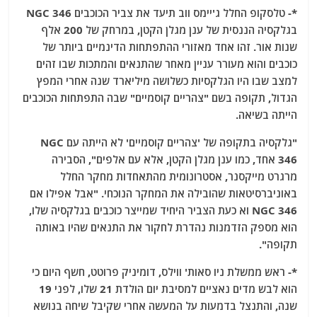
*- טלסקופ החלל ג'יימס ווב תיעד את צביר הכוכבים NGC 346
בגלקסיה הננסית של ענן מגלן הקטן, במרחק של 200 אלף
שנות אור. זהו אחד מאזורי ההתפתחות הדינמיים ביותר של
כוכבים והוא מעורר עניין מאחר שהתנאים והמתכות שבו זהים
למצב שבו היו הגלקסיות כשלושה מיליארד שנה אחרי המפץ
הגדול, תקופה בשם "צהריים קוסמיים" שבה התפתחות הכוכבים
הייתה בשיאה.
"גלקסיה בתקופה של 'צהריים קוסמיים' לא הייתה עם NGC
346 אחד, כמו ענן מגלן הקטן, אלא עם אלפים", הסבירה
מרגרט מייקסנר, אסטרונומית מהתאחדות מחקר החלל
באוניברסיטאות שהובילה את המחקר הנוכחי. "אבל אפילו אם
NGC 346 וא כעת הצביר היחיד שמייצר כוכבים בגלקסיה שלו,
הוא מספק הזדמנות נהדרת לחקור את התנאים שהיו באותה
תקופה".
*- ראש ממשלת ניו סאות' ווילס, דומיניק פרוטט, חשף היום כי
הוא לבש מדים נאציים למסיבת יום הולדת 21 שלו, לפני 19
שנה, והתנצל בדמעות על המעשה אחרי שקיבל שיחה בנושא