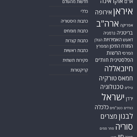
אוקראינה
או"ם
חדשות מהעולם
איראן
אירופה
כללי
ארה"ב
כתבות היסטוריה
אפריקה
כתבות מומחים
בריטניה
גרמניה
האמירויות
דאעש
הגולן
כתבות קצרות
המזרח התיכון
המפרץ
כתבות ראשיות
הרשות
הפרסי
הפלסטינית
חות'ים
סקירות תשתית
חיזבאללה
קריקטורות
טורקיה
חמאס
טכנולוגיה
טילים
ישראל
ירדן
כלכלה
כורדים
כטב"מים
לבנון
מצרים
סוריה
סחר סמים
סין