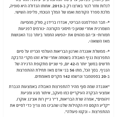
לגלות וחזר לגור בארצו רק ב-2013. אחותו הגדולה היא סופיה,
מלכת ספרד הקודמת ואמו של המלך הנוכחי, פליפה השישי.
*- חבר הפרלמנט הבריטי, אנדרו ברידג׳ן, סולק מהסיעה
השמרנית אחרי שטען כי חיסוני הקורונה ״גורמים לפגיעות
חמורות״ וכי הם מהווים את ״הפשע החמור ביותר נגד האנושות
מאז השואה״.
*- ממשלת אוגנדה וארגון הבריאות העולמי הכריזו על סיום
התפרצות נגיף האבולה בשטחה אחרי שלא זוהו מקרי הדבקה
חדשים במשך יותר מ-42 יום, פי שניים מתקופת הדגירה של
הנגיף. בסך הכל, מתו 56 בני אדם מאז תחילת ההתפרצות
ב-20 בספטמבר ונרשמו 142 מקרים מאומתים.
"אוגנדה שמה סוף מהיר להתפרצות האבולה באמצעות הגברת
אמצעי הבקרה העיקריים כמו מעקב, איתור מגע ומניעת
זיהומים", אמרה שרת הבריאות, ד"ר ג'יין רות אצ'נג אוקרו.
"קליע הקסם היו הקהילות שלנו שהבינו מה צריך כדי לסיים את
ההתפרצות – ונקטו פעולה".