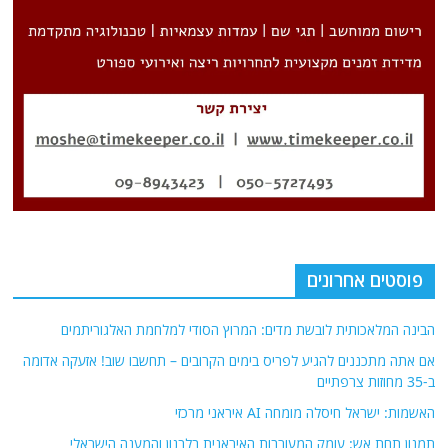
פוסטים אחרונים
הבינה המלאכותית לובשת מדים: המרוץ הסודי למלחמת האלגוריתמים
אם אתה מתכננים להגיע לפריס בימים הקרובים – תחשבו שוב! אזעקה אדומה
ב-35 מחוזות צרפתיים
האשמות: ישראל חיסלה מומחה AI איראני מרכזי
תמנון תחת אש: עומק המעורבות האיראנית בלבנון והמענה הישראלי