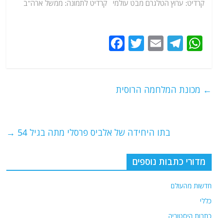
קרדיט:
ערוץ הטלגרם מבט עולמי
קרדיט לתמונה: ממשל ארה"ב
F
T
E
T
W
a
w
m
el
h
c
itt
ai
e
at
e
er
l
g
s
←
מכונת המלחמה הרוסית
b
ra
A
o
m
p
o
p
בתו היחידה של אלביס פרסלי מתה בגיל 54
→
k
מדורי כתבות נוספים
חדשות מהעולם
כללי
כתבות היסטוריה