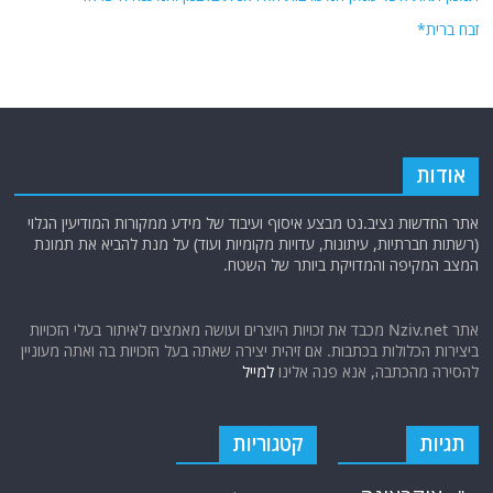
זבח ברית*
אודות
אתר החדשות נציב.נט מבצע איסוף ועיבוד של מידע ממקורות המודיעין הגלוי
(רשתות חברתיות, עיתונות, עדויות מקומיות ועוד) על מנת להביא את תמונת
המצב המקיפה והמדויקת ביותר של השטח.
אתר Nziv.net מכבד את זכויות היוצרים ועושה מאמצים לאיתור בעלי הזכויות
ביצירות הכלולות בכתבות. אם זיהית יצירה שאתה בעל הזכויות בה ואתה מעוניין
להסירה מהכתבה, אנא פנה אלינו
למייל
תגיות
קטגוריות