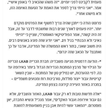
מעמית לקבינט לפני יומיים. "זה משהו שהכאיב לי באופן אישי",
אמר. "אני הייתי צריך לספר את האמת על הטעות האיומה הזו,
ולא מישהו אחר".
פרוטט הודה כי ייתכן שהיה צריך לחשוף את הפרטים מוקדם
יותר. "היו פעמים לאורך שנים רבות שחשבתי לדבר על זה, אבל
זה היה קשה", אמר הפוליטיקאי האוסטרלי, שציין כי "הייתי
נאיבי ולא הבנתי" בגיל 21. "אני יודע שזה פוגע באנשים רבים.
היה חשוב שאני, בתור ראש הממשלה של המדינה, אדבר על כך
ואתנצל על הכאב שזה יגרום".
*- הודעה דרמטית מגיעה משבדיה: חברת הכרייה LKAB הכריזה
על הגילוי של מרבץ המתכות הנדירות הגדול ביותר באירופה עד
כה. לפי ההערכות, יש כמיליון טון של המתכות – שבין השאר
קריטיות עבור ייצור סוללות, טורבינות רוח ומנועים חשמליים –
במכרה באזור העיירה קירונה בצפון המדינה.
"אלה חדשות טובות לא רק עבור LKAB, האזור והשבדים, אלא
גם עבור אירופה ועבור האקלים", אמר מנכ"ל ונשיא החברה, יאן
מוסטרום. "המאגר עשוי להיות אבן בניין משמעותית להשגת