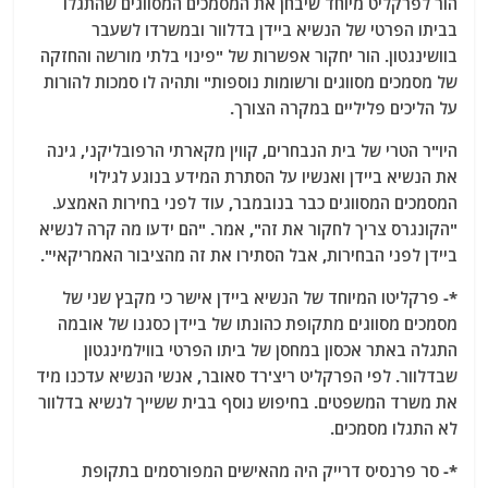
הור לפרקליט מיוחד שיבחן את המסמכים המסווגים שהתגלו
בביתו הפרטי של הנשיא ביידן בדלוור ובמשרדו לשעבר
בוושינגטון. הור יחקור אפשרות של "פינוי בלתי מורשה והחזקה
של מסמכים מסווגים ורשומות נוספות" ותהיה לו סמכות להורות
על הליכים פליליים במקרה הצורך.
היו"ר הטרי של בית הנבחרים, קווין מקארתי הרפובליקני, גינה
את הנשיא ביידן ואנשיו על הסתרת המידע בנוגע לגילוי
המסמכים המסווגים כבר בנובמבר, עוד לפני בחירות האמצע.
"הקונגרס צריך לחקור את זה", אמר. "הם ידעו מה קרה לנשיא
ביידן לפני הבחירות, אבל הסתירו את זה מהציבור האמריקאי".
*- פרקליטו המיוחד של הנשיא ביידן אישר כי מקבץ שני של
מסמכים מסווגים מתקופת כהונתו של ביידן כסגנו של אובמה
התגלה באתר אכסון במחסן של ביתו הפרטי בווילמינגטון
שבדלוור. לפי הפרקליט ריצ'רד סאובר, אנשי הנשיא עדכנו מיד
את משרד המשפטים. בחיפוש נוסף בבית ששייך לנשיא בדלוור
לא התגלו מסמכים.
*- סר פרנסיס דרייק היה מהאישים המפורסמים בתקופת