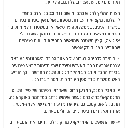
מקדימים למניעת אסון ובשל תגובה לקויה.
הצוות המליץ להגיש כתבי אישום נגד 23 בני אדם בחשד
לרשלנות מקצועית ועבירות נוספות, אולם אין ביניהם בכירים
במשרד הפנים, בממשלת העיר סיאול או במשטרה הלאומית. בין
השמות נמצאים מפקד תחנת משטרת יונגסאן לשעבר, לי
אי-ג'אה, וקצין משטרה שמואשם במחיקת דיווחים פנימיים
שהתריעו מפני דוחק אפשרי.
*- היחידה ללחימה בטרור של האזור הכורדי האוטונומי בעיראק
עצרה ארבעה חברי דאע"ש וסיכלה שתי מזימות לבצע פיגועים
בבירת החבל אירביל במהלך חגיגות השנה החדשה – כך הודיע
ראש ממשלת כורדיסטן העיראקית, מסרור ברזאני.
*- פאבל קמנב, המדען הרוסי שאחראי לפיתוח של טילי השיוט
מדגם קאליבר שבהם נעשה שימוש נרחב במלחמה באוקראינה,
מת בגיל 86. קמנב גם שימש המדען הראשי של אלמז-אנטיי,
אחד התאגידים הביטחוניים הגדולים בעולם.
*- שר המשפטים האמריקאי, מריק גרלנד, מינה את התובע רוב