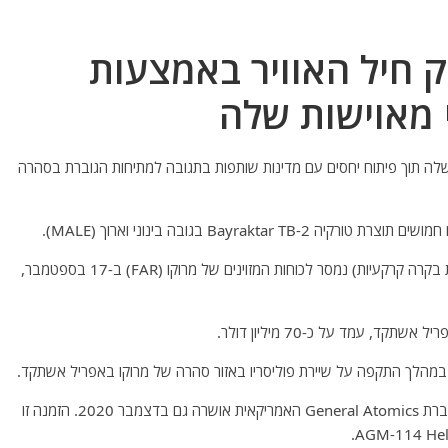
 חיל האוויר באמצעות
 מאוישות שלה
שלה תוך פיתוח יחסים עם מדינות שותפות בתגובה למתיחות הגוברת בסהרה
Bayrak בגובה בינוני וארוך (MALE).
המשלוח הראשון של 13 מל"טי TB2s (כולל ארבע תחנות בקרה קרקעיות) נמסר לכוחות המזוינים של מרוקו (FAR) ב-17 בספטמבר,
, עמד על כ-70 מיליון דולר.
במהלך התקפה על שיירת פוליסריו באזור סהרה של מרוקו באפריל אשתקד.
רכישת ארבעה מל"טים מסוג MQ-9B SeaGuardian מחברת General Atomics האמריקאית אושרה גם בדצמבר 2020. הזמנה זו