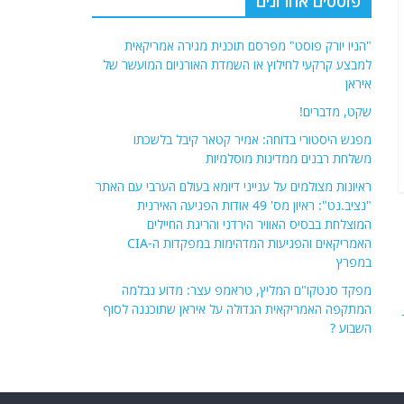
פוסטים אחרונים
"הניו יורק פוסט" מפרסם תוכנית מגירה אמריקאית
למבצע קרקעי לחילוץ או השמדת האורניום המועשר של
איראן
שקט, מדברים!
מפגש היסטורי בדוחה: אמיר קטאר קיבל בלשכתו
משלחת רבנים ממדינות מוסלמיות
ראיונות מצולמים על ענייני דיומא בעולם הערבי עם האתר
"נציב.נט": ראיון מס' 49 אודות הפגיעה האירנית
המוצלחת בבסיס האוויר הירדני והריגת החיילים
האמריקאים והפגיעות המדהימות במפקדות ה-CIA
במפרץ
מפקד סנטקו"ם המליץ, טראמפ עצר: מדוע נבלמה
המתקפה האמריקאית הגדולה על איראן שתוכננה לסוף
השבוע ?