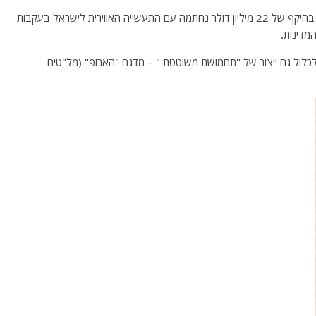
מרוקו גם שמה לה למטרה להפוך ליצרנית מל"טים. עסקה בהיקף של 22 מיליון דולר נחתמה עם התעשייה האווירית לישראל בעקבות
מדינות.
לכלול גם ייצור של "תחמושת משוטטת " – מדגם "הארופ" (מל"טים