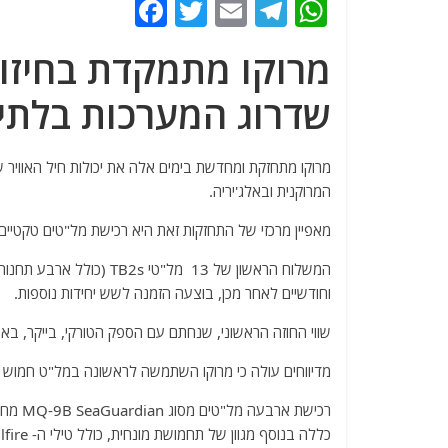
F
T
E
T
W
a
w
m
el
h
מרוקו מתמקדת בחיזוק
c
itt
ai
e
at
e
er
l
g
s
שדרוג המערכות בלתי
b
ra
A
o
m
p
מרוקו מתחזקת ומחדשת בימים אלה את יכולות חיל האוויר 
p
המרוקנית ובאלג'יריה.
o
k
מאפיין מרכזי של התחזקות זאת היא רכישת מל"טים טקטיים חמושים תוצרת טורקיה tar TB-2
וחודשיים לאחר מכן, בוצעה הזמנה לשש יחידות נוספות.
שווי החוזה הראשוני, שנחתם עם הספק הטורקי, בייקר, באפריל אשתקד
מדיווחים עולה כי מרוקו השתמשה לראשונה במל"ט חמוש 
כללה בנוסף מגוון של תחמושת מונחית, כולל טילי ה- AGM-114 Hellfire.