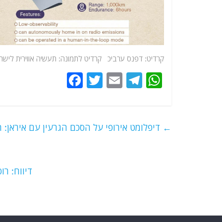
קרדיט: דפנס ערביכ קרדיט לתמונה: תעשיה אווירית לישר
F
T
E
T
W
a
w
m
el
h
c
itt
ai
e
at
e
er
l
g
s
←
דיפלומט אירופי על הסכם הגרעין עם איראן: 
b
ra
A
o
m
p
o
p
דיווח: ר
k