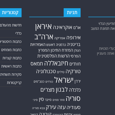
תגיות
קטגוריות
יעין הגלוי
איראן
חדשות מהעולם
אוקראינה
או"ם
א את תמונת המצב
כללי
ארה"ב
אירופה
אפריקה
כתבות היסטוריה
בריטניה
האמירויות
גרמניה
דאעש
בעלי הזכויות
המזרח התיכון
כתבות מומחים
המפרץ
הגולן
אתה מעוניין
הרשות הפלסטינית
הפרסי
כתבות קצרות
חיזבאללה
חמאס
חות'ים
כתבות ראשיות
טורקיה
טכנולוגיה
טילים
סקירות תשתית
ישראל
ירדן
כטב"מים
כורדים
קריקטורות
לבנון
מצרים
כלכלה
סוריה
סין
סייבר
סיני
סחר סמים
עירק
עזה
סעודיה
צבא סוריה
קורונה
צרפת
קטאר
חופשי
קונייטרה