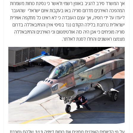
אך המשרד סירב להגיב באופן רשמי ולאשר כי נסיגת כוחות משמרות
המהפכה האירנים מדרום סוריה באו בעקבות איום ישראלי שהועבר
ליעדו על ידי רוסיה, אך עצם העובדה כי לא ראינו כל מתקפה אווירית
ישראלית נרחבת בלילה הקודם נגד בסיסי אירן והחיזבאללה בדרום
סוריה מוכיחים כי אכן היה כזה אולטימטום וכי האירנים והחיזבאללה
מצמצו ראשונים והחלו לסגת לאלתר.
על פי הדיווחים האירנים מסיגים את כוחות דיויזיה 313 שלהם (מוכרת