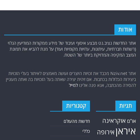
אודות
אתר החדשות נציב.נט מבצע איסוף ועיבוד של מידע ממקורות המודיעין הגלוי
(רשתות חברתיות, עיתונות, עדויות מקומיות ועוד) על מנת להביא את תמונת
המצב המקיפה והמדויקת ביותר של השטח.
אתר Nziv.net מכבד את זכויות היוצרים ועושה מאמצים לאיתור בעלי הזכויות
ביצירות הכלולות בכתבות. אם זיהית יצירה שאתה בעל הזכויות בה ואתה מעוניין
להסירה מהכתבה, אנא פנה אלינו
למייל
תגיות
קטגוריות
אוקראינה
או"ם
חדשות מהעולם
איראן
אירופה
כללי