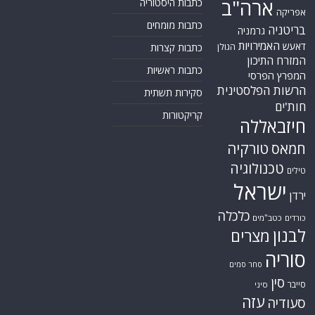
ארה"ב
כתבות היסטוריה
אפריקה
כתבות מומחים
בריטניה
גרמניה
האמירויות
דאעש
הגולן
כתבות קצרות
המזרח התיכון
כתבות ראשיות
המפרץ הפרסי
הרשות הפלסטינית
סקירות תשתית
חות'ים
קריקטורות
חיזבאללה
טורקיה
חמאס
טכנולוגיה
טילים
ישראל
ירדן
כלכלה
כורדים
כטב"מים
לבנון
מצרים
סוריה
סחר סמים
סין
סייבר
סיני
עזה
סעודיה