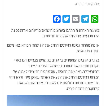
,
,
ישראל
סוריה
רוסיה
F
T
E
T
W
a
w
m
el
h
בשעות האחרונות התרבו בערוצים הישראלים דיווחים אודות נסיגת
c
itt
ai
e
at
הכוחות האירנים והחיזבאללה מדרום סוריה.
e
er
l
g
s
אז מה מאחורי נסיגת האירנים והחיזבאללה ? שהרי הם לא יצאו משם
b
ra
A
מתוך רצון חופשי !
o
m
p
בלוגרים ערביים המתמחים בדיווחים בנושאים צבאיים והם בעלי
o
p
מקורות טובים באזור טוענים כי ישראל העבירה לאירן
k
ולחיזבאללה,באמצעות הרוסים , אולטימטום חד ומידי לאמור: על
הכוחות האירנים והחיזבאללה לצאת לאלתר ובאופן מידי, וללא דיחוי
מכל אזור דרום סוריה ולהעבירם לאזור דיר א-זור הנמצא מאות
קילומטרים במזרח סוריה.