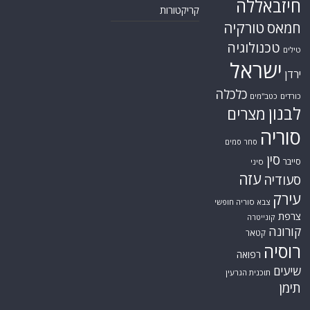
חיזבאללה
קריקטורות
טורקיה
חמאס
טכנולוגיה
טילים
ישראל
ירדן
כלכלה
כורדים
כטב"מים
לבנון
מצרים
סוריה
סחר סמים
סין
סייבר
סיני
עזה
סעודיה
עירק
צבא סוריה חופשי
צרפת
קונייטרה
קורונה
קטאר
רוסיה
רפואה
שיעים
תוכנית הגרעין
תימן