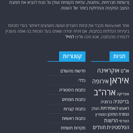
(רשתות חברתיות, עיתונות, עדויות מקומיות ועוד) על מנת להביא את תמונת
המצב המקיפה והמדויקת ביותר של השטח.
אתר Nziv.net מכבד את זכויות היוצרים ועושה מאמצים לאיתור בעלי הזכויות
ביצירות הכלולות בכתבות. אם זיהית יצירה שאתה בעל הזכויות בה ואתה מעוניין
להסירה מהכתבה, אנא פנה אלינו
למייל
תגיות
קטגוריות
אוקראינה
או"ם
חדשות מהעולם
איראן
אירופה
כללי
ארה"ב
כתבות היסטוריה
אפריקה
כתבות מומחים
בריטניה
גרמניה
האמירויות
דאעש
הגולן
כתבות קצרות
המזרח התיכון
המפרץ
כתבות ראשיות
הרשות
הפרסי
הפלסטינית
חות'ים
סקירות תשתית