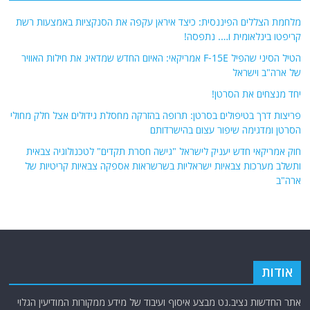
מלחמת הצללים הפיננסית: כיצד איראן עקפה את הסנקציות באמצעות רשת
קריפטו בינלאומית ו…. נתפסה!
הטיל הסיני שהפיל F-15E אמריקאי: האיום החדש שמדאיג את חילות האוויר
של ארה"ב וישראל
יחד מנצחים את הסרטן!
פריצות דרך בטיפולים בסרטן: תרופה בהזרקה מחסלת גידולים אצל חלק מחולי
הסרטן ומדגימה שיפור עצום בהישרדותם
חוק אמריקאי חדש יעניק לישראל "גישה חסרת תקדים" לטכנולוגיה צבאית
ותשלב מערכות צבאיות ישראליות בשרשראות אספקה ​​צבאיות קריטיות של
ארה"ב
אודות
אתר החדשות נציב.נט מבצע איסוף ועיבוד של מידע ממקורות המודיעין הגלוי