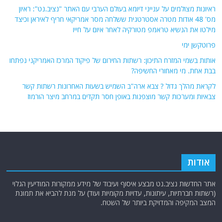
ראיונות מצולמים על ענייני דיומא בעולם הערבי עם האתר "נציב.נט": ראיון
מס' 48 אודות מטרה אסטרטגית ששלחה מסר אמריקאי חריף לאיראן וכיצד
מילטו את הנשיא טראמפ מטורקיה לאחר איום על חייו
פרוטקשן ימי
אותות בשמי המזרח התיכון: רשתות החירום של פיקוד המרכז האמריקני נפתחו
בבת אחת. מי מאחורי החשיפה?
לקראת מהלך גדול ? צבא ארה"ב השמיש בשעות האחרונות רשתות קשר
צבאיות ומערכות קשר מוצפנות באופן חסר תקדים במרחב מיצר הורמוז
אודות
אתר החדשות נציב.נט מבצע איסוף ועיבוד של מידע ממקורות המודיעין הגלוי
(רשתות חברתיות, עיתונות, עדויות מקומיות ועוד) על מנת להביא את תמונת
המצב המקיפה והמדויקת ביותר של השטח.