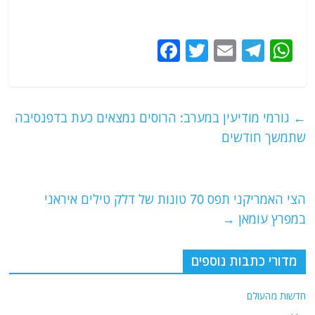
F
T
E
T
W
a
w
m
el
h
c
itt
ai
e
at
e
er
l
g
s
←
גורמי מודיעין במערב: הרוסים נמצאים כעת בדפנסיבה
b
ra
A
שתמשך חודשים
o
m
p
o
p
הצי האמריקני תפס 70 טונות של דלק טילים איראני
k
במפרץ עומאן
→
מדורי כתבות נוספים
חדשות מהעולם