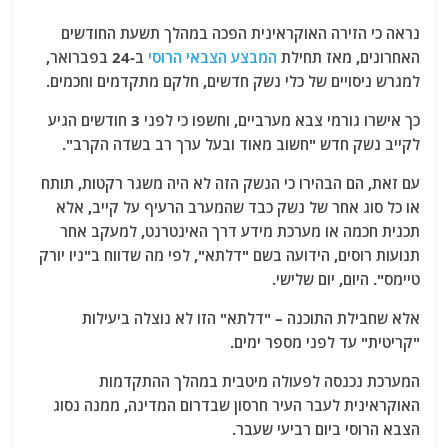
נראה כי הזירה האוקראינית הפכה במהלך תשעת החודשים
האחרונים, מאז תחילת
המבצע הצבאי הרוסי
ב-24 בפברואר,
למגרש ניסויים של כלי נשק חדשים, חלקם מתקדמים וחכמים.
כך אישרו גורמי צבא מערביים, וחשפו כי לפני 3 חודשים הגיע
לקייב נשק חדש "חשוב מאוד ובעל ערך רב בשדה הקרב".
עם זאת, הם הבהירו כי הנשק הזה לא היה משגר רקטות, תותח
או כל סוג אחר של נשק כבד שהמערב הרעיף על קייב, אלא
תכנית חכמה או מערכת מידע דרך האינטרנט, למעקב אחר
תנועות רוסים, הידועה בשם "דלתא", לפי מה שדווח ב"ניו יורק
טיימס". היום, יום שלישי.
אלא שחבילת התוכנה – "דלתא" הזו לא נוצלה ביעילות
"קריטית" עד לפני מספר ימים.
המערכת נכנסה לפעולה מיטבית במהלך ההתקדמות
האוקראינית לעבר העיר חרסון שבדרום המדינה, ממנה נסוג
הצבא הרוסי ביום רביעי שעבר.