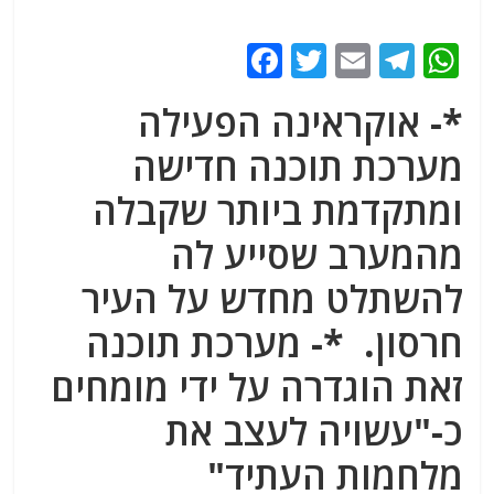
F
T
E
T
W
a
w
m
el
h
*- אוקראינה הפעילה
c
itt
ai
e
at
מערכת תוכנה חדישה
e
er
l
g
s
b
ra
A
ומתקדמת ביותר שקבלה
o
m
p
מהמערב שסייע לה
o
p
להשתלט מחדש על העיר
k
חרסון. *- מערכת תוכנה
זאת הוגדרה על ידי מומחים
כ-"
עשויה לעצב את
מלחמות העתיד"