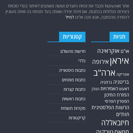
אתר Nziv.net מכבד את זכויות היוצרים ועושה מאמצים לאיתור בעלי הזכויות
ביצירות הכלולות בכתבות. אם זיהית יצירה שאתה בעל הזכויות בה ואתה מעוניין
להסירה מהכתבה, אנא פנה אלינו
למייל
תגיות
קטגוריות
אוקראינה
או"ם
חדשות מהעולם
איראן
אירופה
כללי
ארה"ב
כתבות היסטוריה
אפריקה
כתבות מומחים
בריטניה
גרמניה
האמירויות
דאעש
הגולן
כתבות קצרות
המזרח התיכון
כתבות ראשיות
המפרץ הפרסי
הרשות הפלסטינית
סקירות תשתית
חות'ים
קריקטורות
חיזבאללה
טורקיה
חמאס