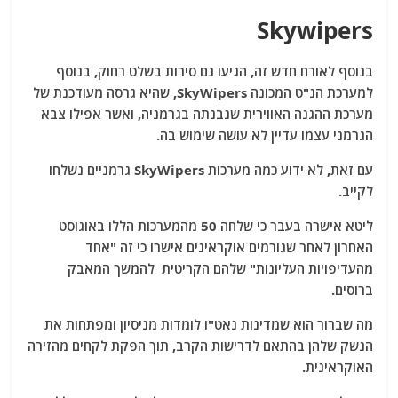
Skywipers
בנוסף לאורח חדש זה, הגיעו גם סירות בשלט רחוק, בנוסף
למערכת הנ"ט המכונה SkyWipers, שהיא גרסה מעודכנת של
מערכת ההגנה האווירית שנבנתה בגרמניה, ואשר אפילו צבא
הגרמני עצמו עדיין לא עושה שימוש בה.
עם זאת, לא ידוע כמה מערכות SkyWipers גרמניים נשלחו
לקייב.
ליטא אישרה בעבר כי שלחה 50 מהמערכות הללו באוגוסט
האחרון לאחר שגורמים אוקראינים אישרו כי זה "אחד
מהעדיפויות העליונות" שלהם הקריטית להמשך המאבק
ברוסים.
מה שברור הוא שמדינות נאט"ו לומדות מניסיון ומפתחות את
הנשק שלהן בהתאם לדרישות הקרב, תוך הפקת לקחים מהזירה
האוקראינית.