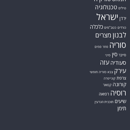
טכנולוגיה
טילים
ישראל
ירדן
כלכלה
כורדים
כטב"מים
לבנון
מצרים
סוריה
סחר סמים
סין
סייבר
סיני
עזה
סעודיה
עירק
צבא סוריה חופשי
צרפת
קונייטרה
קורונה
קטאר
רוסיה
רפואה
שיעים
תוכנית הגרעין
תימן