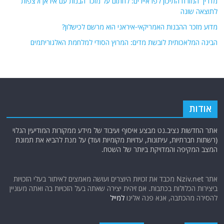
מדריך המזרח התיכון לפראיירים: לחתום על מזכר הבנות עם איראן ולצפות
לתוצאה שונה
מדוע מזכר ההבנות האמריקאי-איראני הוא מרשם לכישלון?
הבינה המלאכותית לובשת מדים: המרוץ הסודי למלחמת האלגוריתמים
אודות
אתר החדשות נציב.נט מבצע איסוף ועיבוד של מידע ממקורות המודיעין הגלוי
(רשתות חברתיות, עיתונות, עדויות מקומיות ועוד) על מנת להביא את תמונת
המצב המקיפה והמדויקת ביותר של השטח.
אתר Nziv.net מכבד את זכויות היוצרים ועושה מאמצים לאיתור בעלי הזכויות
ביצירות הכלולות בכתבות. אם זיהית יצירה שאתה בעל הזכויות בה ואתה מעוניין
להסירה מהכתבה, אנא פנה אלינו
למייל