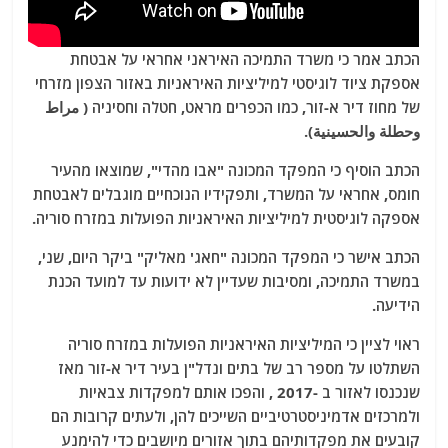
הכתב אמר כי משרד התמיכה האיראני אחראי על אבטחת
אספקת ציוד לוגיסטי למיליציות האיראניות באזור הצפון מזרחי
של מחוז דיר א-זור, כמו הכפרים מראט, חטלה וחסיניה ( مراط
وحطلة والحسينية).
הכתב הוסיף כי המפקד המכונה "אבו מהדי", שמוצאו מהעיר
חומס, אחראי על המשרד, ותפקידיו הנוכחיים מוגבלים לאבטחת
אספקה לוגיסטית למיליציות האיראניות הפועלות במזרח סוריה.
הכתב אישר כי המפקד המכונה "חאג' מאליק" ביקר היום, שני,
במשרד התמיכה, ומסיבות שעדיין לא ידועות עד למועד הכנת
הידיעה.
ראוי לציין כי המיליציות האיראניות הפועלות במזרח סוריה
השתלטו על מספר רב של בתים ונדל"ן בעיר דיר א-זור מאז
שנכנסו לאזור ב
-2017
, והפכו אותם למפקדות צבאיות
ולמרכזים אדמיניסטרטיביים השייכים להן, ולעתים קרובות הם
קובעים את מפקדותיהם בתוך אזורים מיושבים כדי להימנע