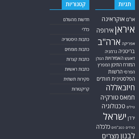
תגיות
קטגוריות
אוקראינה
או"ם
חדשות מהעולם
איראן
אירופה
כללי
ארה"ב
כתבות היסטוריה
אפריקה
כתבות מומחים
בריטניה
גרמניה
האמירויות
דאעש
הגולן
כתבות קצרות
המזרח התיכון
המפרץ
כתבות ראשיות
הרשות
הפרסי
הפלסטינית
חות'ים
סקירות תשתית
חיזבאללה
קריקטורות
טורקיה
חמאס
טכנולוגיה
טילים
ישראל
ירדן
כלכלה
כורדים
כטב"מים
לבנון
מצרים