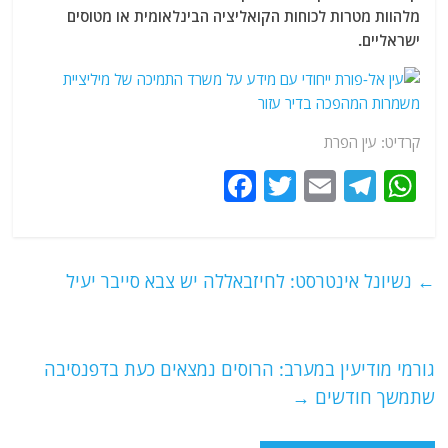
מלהוות מטרות לכוחות הקואליציה הבינלאומית או מטוסים
ישראליים.
קרדיט: עין הפרת
F
T
E
T
W
a
w
m
el
h
c
itt
ai
e
at
e
er
l
g
s
←
נשיונל אינטרסט: לחיזבאללה יש צבא סייבר יעיל
b
ra
A
o
m
p
o
p
גורמי מודיעין במערב: הרוסים נמצאים כעת בדפנסיבה
שתמשך חודשים
→
k