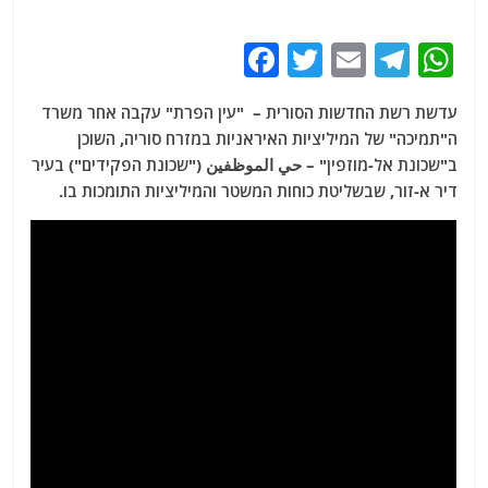
F
T
E
T
W
a
w
m
el
h
עדשת רשת החדשות הסורית – "עין הפרת" עקבה אחר משרד
c
itt
ai
e
at
ה"תמיכה" של המיליציות האיראניות במזרח סוריה, השוכן
e
er
l
g
s
ב"שכונת אל-מוזפין" – حي الموظفين ("שכונת הפקידים") בעיר
b
ra
A
דיר א-זור, שבשליטת כוחות המשטר והמיליציות התומכות בו.
o
m
p
o
p
k