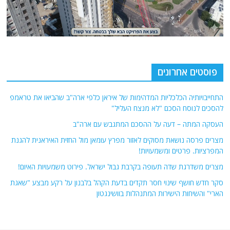
פוסטים אחרונים
התחייבויותיה הכלכליות המדהימות של איראן כלפי ארה"ב שהביאו את טראמפ
להסכים לנוסח הסכם "לא מנצח העליל"
העסקה המתה – דעה על ההסכם המתגבש עם ארה"ב
מצרים פרסה נושאת מסוקים לאזור מפרץ עומאן מול החזית האיראנית להגנת
המפרציות. פרטים ומשמעויות!
מצרים משדרגת שדה תעופה בקרבת גבול ישראל. פירוט משמעויות האיום!
סקר חדש חושף שינוי חסר תקדים בדעת הקהל בלבנון על רקע מבצע "שאגת
הארי" והשיחות הישירות המתנהלות בוושינגטון