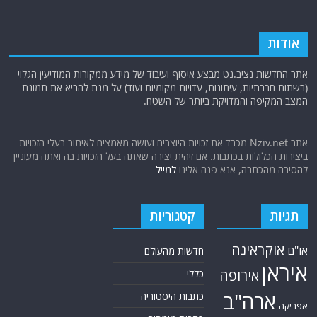
אודות
אתר החדשות נציב.נט מבצע איסוף ועיבוד של מידע ממקורות המודיעין הגלוי
(רשתות חברתיות, עיתונות, עדויות מקומיות ועוד) על מנת להביא את תמונת
המצב המקיפה והמדויקת ביותר של השטח.
אתר Nziv.net מכבד את זכויות היוצרים ועושה מאמצים לאיתור בעלי הזכויות
ביצירות הכלולות בכתבות. אם זיהית יצירה שאתה בעל הזכויות בה ואתה מעוניין
להסירה מהכתבה, אנא פנה אלינו
למייל
תגיות
קטגוריות
אוקראינה
או"ם
חדשות מהעולם
איראן
אירופה
כללי
ארה"ב
כתבות היסטוריה
אפריקה