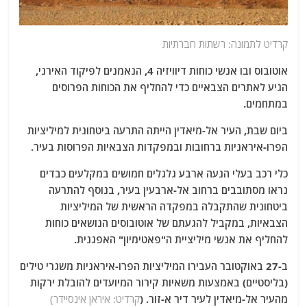
קרדיט לתמונה: רשתות חברתיות
אוטובוס ובו אנשי כוחות דיוויזיה 4, הנאמנים לפיקוד האירני,
הגיע לאתרים הצבאיים כדי להחליף את הכוחות הפרוסים
במתחמים.
ביום שבת, העיר אל-מיאדין הייתה התרעה ביטחונית למיליציות
הפרו-איראניות ברחובות ובמפקדות הצבאיות הפרוסות בעיר.
כלי רכב בעלי הנעה ארבע גלגלים חמושים במקלעים כבדים
נראו מסתובבים ברחוב אל-ארבעין בעיר, בנוסף להתרעה
ביטחונית שהתקבלה במפקדה הראשית של המיליציות
הצבאיות, במקביל להגעתם של אוטובוסים הנושאים כוחות
להחליף את אנשי מיליציית ה"פאטימיון" האפגנית.
ב-27 באוקטובר העבירו המיליציות הפרו-איראניות משגרי טילים
(בליסטיים) באמצעות משאיות קירור המיועדים להובלת ירקות
מהעיר אל-מיאדין לעיר דיר א-זור. (
קרדיט: איראן אינסיידר)