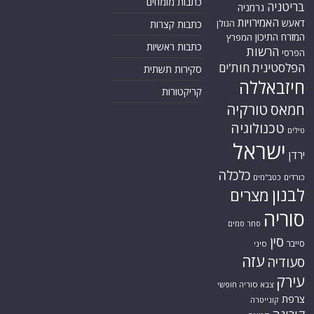
כתבות מומחים
בריטניה
גרמניה
האמירויות
דאעש
הגולן
כתבות קצרות
המזרח התיכון
המפרץ
כתבות ראשיות
הרשות
הפרסי
הפלסטינית
חות'ים
סקירות תשתית
חיזבאללה
קריקטורות
טורקיה
חמאס
טכנולוגיה
טילים
ישראל
ירדן
כלכלה
כורדים
כטב"מים
לבנון
מצרים
סוריה
סחר סמים
סין
סייבר
סיני
עזה
סעודיה
עירק
צבא סוריה חופשי
צרפת
קונייטרה
קורונה