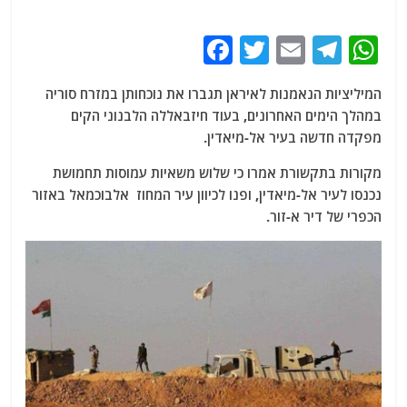
F
T
E
T
W
a
w
m
el
h
המיליציות הנאמנות לאיראן תגברו את נוכחותן במזרח סוריה
c
itt
ai
e
at
במהלך הימים האחרונים, בעוד חיזבאללה הלבנוני הקים
e
er
l
g
s
מפקדה חדשה בעיר אל-מיאדין.
b
ra
A
מקורות בתקשורת אמרו כי שלוש משאיות עמוסות תחמושת
o
m
p
נכנסו לעיר אל-מיאדין, ופנו לכיוון עיר המחוז אלבוכמאל באזור
o
p
הכפרי של דיר א-זור.
k