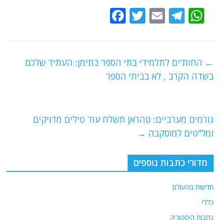
F
T
E
T
W
a
w
m
el
h
c
itt
ai
e
at
e
er
l
g
s
←
החות'ים לתלמידי בתי הספר בתימן: העתיד שלכם
b
ra
A
בשדה הקרב , לא בביתי הספר
o
m
p
o
p
גורמים מערביים: טהראן תשלח עוד טילים מדויקים
k
ומל"טים למוסקבה
→
מדורי כתבות נוספים
חדשות מהעולם
כללי
כתבות היסטוריה