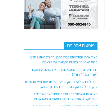
פוסטים אחרונים
מצוד אחרי המדליפים בבית הלבן: חקירת ה-FBI סביב
פגמי האבטחה במטוס הקטארי של טראמפ
למה מסי וכמה משחקני נבחרת ארגנטינה התעקשו
לענוד צמיד "יהודי"?
מכה לחיזבאללה: דמשק הודיעה על תפיסת משלוח טילים
ענק בגבול עיראק שהיה בדרכו ללבנון מאיראן
מאשליית ה-90% למציאות בשטח: האם הפטריוט
האמריקאי נשאר מאחור מול המערכות הישראליות?