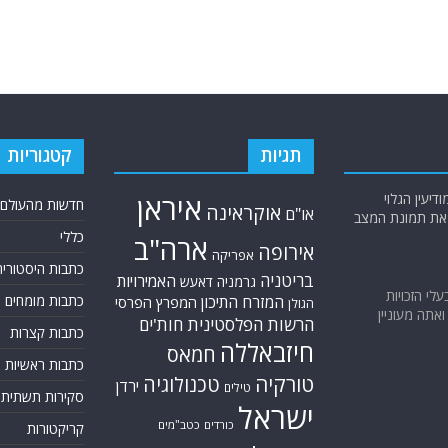
תגיות
קטגוריות
יעין הגלוי
איראן
חדשות מהעולם
אוקראינה
או"ם
א את תמונת המצב
כללי
ארה"ב
אירופה
אפריקה
כתבות היסטוריה
בריטניה
האמירויות
גרמניה
דאעש
בעלי הזכויות
המזרח התיכון
כתבות מומחים
המפרץ הפרסי
הגולן
אתה מעוניין
הרשות הפלסטינית
חות'ים
כתבות קצרות
חיזבאללה
חמאס
כתבות ראשיות
טורקיה
טכנולוגיה
ירדן
טילים
סקירות תשתית
ישראל
כורדים
כטב"מים
קריקטורות