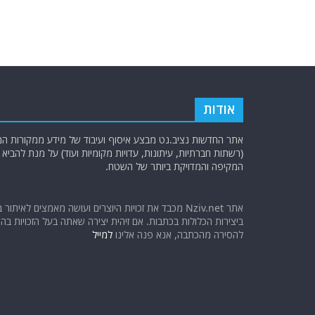
אודות
אתר החדשות נציב.נט מבצע איסוף ועיבוד של מידע ממקורות המוד
(רשתות חברתיות, עיתונות, עדויות מקומיות ועוד) על מנת להבי
המקיפה והמדויקת ביותר של השטח.
אתר Nziv.net מכבד את זכויות היוצרים ועושה מאמצים לאיתור 
ביצירות הכלולות בכתבות. אם זיהית יצירה שאתה בעל הזכויות בה ו
להסירה מהכתבה, אנא פנה אלינו
למייל