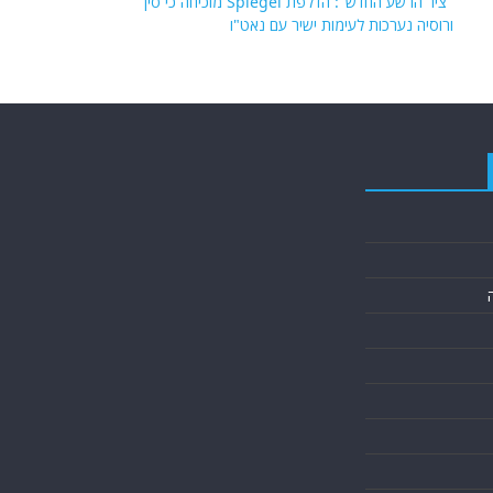
"ציר הרשע החדש": הדלפת Spiegel מוכיחה כי סין
ורוסיה נערכות לעימות ישיר עם נאט"ו