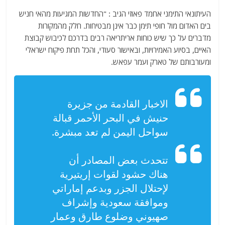
העיתונאי התימני אחמד פאוזי הגיב : "החדשות המגיעות מהאי חניש
בים האדום מול חופי תימן כבר אינן מבטיחות. חלק מהמקורות
מדברים על כך שיש כוחות אריתריאה רבים בדרכם לכיבוש קבוצת
האיים, בסיוע האמירויות, ובאישור סעודי, והכל תחת פיקוח ישראלי
ומעורבותם של טארק ועמר עפאש.
الاخبار القادمة من جزيرة
حنيش في البحر الأحمر قبالة
سواحل اليمن لم تعد مبشرة.
تتحدث بعض المصادر أن
هناك حشود لقوات إريتيرية
لإحتلال الجزر وبدعم إماراتي
وموافقة سعودية وإشراف
صهيوني وضلوع طارق وعمار