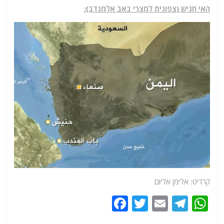
האי חניש (צפונית למצרי באב אלמנדב):
קרדיט: אלימן אליום
F
T
E
T
W
a
w
m
el
h