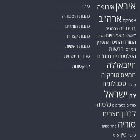
איראן
אירופה
כללי
ארה"ב
כתבות היסטוריה
אפריקה
כתבות מומחים
בריטניה
גרמניה
האמירויות
דאעש
הגולן
כתבות קצרות
המזרח התיכון
המפרץ
כתבות ראשיות
הרשות
הפרסי
הפלסטינית
חות'ים
סקירות תשתית
חיזבאללה
קריקטורות
טורקיה
חמאס
טכנולוגיה
טילים
ישראל
ירדן
כלכלה
כורדים
כטב"מים
לבנון
מצרים
סוריה
סחר סמים
סין
סייבר
סיני