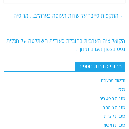
c
itt
ai
e
at
e
er
l
g
s
←
התקפות סייבר על שדות תעופה בארה"ב… מרוסיה
b
ra
A
o
m
p
o
p
הקואליציה הערבית בהובלת סעודית השתלטה על מכלית
נפט בצפון מערב תימן
→
k
מדורי כתבות נוספים
חדשות מהעולם
כללי
כתבות היסטוריה
כתבות מומחים
כתבות קצרות
כתבות ראשיות