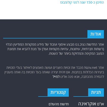
התיכון כ-150 שנה לפני קולומבוס
אודות
אתר החדשות נציב.נט מבצע איסוף ועיבוד של מידע ממקורות המודיעין הגלוי
(רשתות חברתיות, עיתונות, עדויות מקומיות ועוד) על מנת להביא את תמונת
המצב המקיפה והמדויקת ביותר של השטח.
אתר Nziv.net מכבד את זכויות היוצרים ועושה מאמצים לאיתור בעלי הזכויות
ביצירות הכלולות בכתבות. אם זיהית יצירה שאתה בעל הזכויות בה ואתה מעוניין
להסירה מהכתבה, אנא פנה אלינו
למייל
תגיות
קטגוריות
אוקראינה
או"ם
חדשות מהעולם