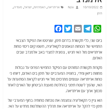
,
,
,
,
10/10/2022
Nziv
אריתריאה
האמירויות
ישראל
סעודיה
תימן
F
T
E
T
W
a
w
m
el
h
ביום שני, כלי תקשורת בדרום תימן, שציטטו את הפיקוד הצבאי
c
itt
ai
e
at
החמישי של הכוחות הנאמנים לקואליציה, חשפו קיום ריכוזי כוחות
e
er
l
g
s
אריתריאים מול האי חניש , צפונית למצרי באב אלמנדב שבים
b
ra
A
האדום.
o
m
p
מקורות תקשורת המזוהים עם הפיקוד החמישי הפרוס על גבולות
o
p
מחוזות ג'יזאן ומידי, בחופיה המערביים של תימן בים האדום, דיווחו כי
כוחות אריתריאה עצומים מתרכזים מול איי חניש לקראת הסתערות על
k
האי, שהפך לשטח תימני בהחלטת מועצת הביטחון של האו"ם לאחר
סכסוך ארוך עם אריתריאה.
הוא ציין כי הקואליציה צמצמה את נוכחות כוחותיה בחוף המערבי של
תימן כדי להקל על אריתריאה את תהליך ההשתלטות מחדש על האי.