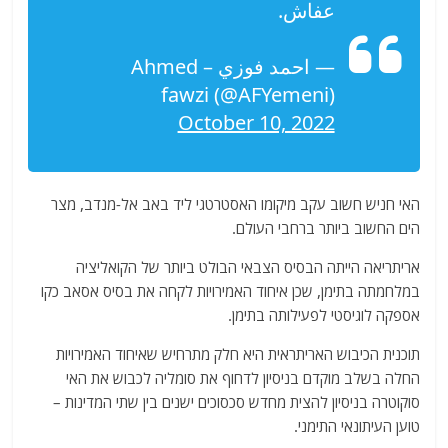
عفاش.
— احمد فوزي – Ahmed
fawzi (@AFYemeni)
October 10, 2022
האי חניש חשוב עקב מיקומו האסטרטגי ליד באב אל-מנדב, מצר
הים החשוב ביותר ברחבי העולם.
אריתריאה הייתה הבסיס הצבאי הבולט ביותר של הקואליציה
במלחמתה בתימן, שכן איחוד האמירויות לקחה את בסיס אסאב כקו
אספקה ​​לוגיסטי לפעילותה בתימן.
תוכנית הכיבוש האריתראית היא חלק מתרחיש שאיחוד האמירויות
החלה בשלב מוקדם בניסיון לדחוף את סומליה לכבוש את האי
סוקוטרה בניסיון להצית מחדש סכסוכים ישנים בין שתי המדינות –
טוען העיתונאי התימני.