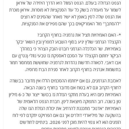
הנפט הגדולה בעולם. הנפט המוזל היא הדרך היחידה של איראן
לשמור על מעמדה בשוק כל עוד הסנקציות לא מוסרות. איראן מוכרת
את הנפט שלה לסין באופן לא ישיר מאחר שהסינים לא רוצים
"להסתבך" מול האמריקאים בכך שהם מפירים את הסנקציות.
*- האם האמירויות תציל את גרמניה בחורף הקרוב?
הקנצלר הגרמני שולץ יגיע בסוף השבוע למפרץ ובין השאר יבקר
באמירויות. שר הכלכלה הגרמני רוברט הובק הצהיר כי במהלך
הביקור יחתום הקנצלר על הסכם לאספקת גז טבעי נוזלי (גט"ן) עם
אבו דאבי. לכאורה חדשות נהדרות לגרמניה שחוששת ממחסור חמור
בתשומות אנרגיה בחורף הקרוב לאחר סגירת הברז מרוסיה.
לאכזבת הגרמנים, גם אם ייחתמו ההסכמים הללו אין מדובר בבשורה
לחורף הקרוב וגם לא בטוח אם מדובר בחורף בשנה הבאה.
האמירויות כיום היא בעלת מתקני הנזלת גז בכושר ייצור של כ-6 מיליון
טון בשנה. רוב התפוקה מיוצאת ליפן. חברת הנפט הלאומית של
האמירויות "אדנוכ" מתכננת להרחיב את יכולת הנזלת הגז שלה
בהשקעה של מיליארדי דולרים אך גם אם הפרויקט יתקדם לפי לוח
הזמנים הוא לא צפוי להיות מוכן לפני 2026. בינתיים לחודשים