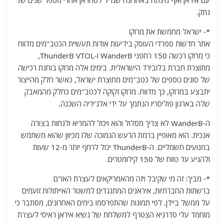
עם איראן ואף מינתה באחרונה שגריר לטהראן אחרי מספר שנים של
נתק.
*- ישראל מחמשת את מרוקו
אתר חדשות ספרדי העוסק בידיעות אודות תעשיית הכטב"מים מדווח
כי מרוקו רכשה 150 רחפני WanderB ו-ThunderB VTOL,
מתוצרת חברת בלובירד הישראלית. בימים אלה מרוקו בוחנת רכישה
של סוגים נוספים של כטב"מים מתוצרת ישראל, כאשר חלק מהייצור
יתבצע במרוקו, כך מדווח. מרוקו זקוקה לכטב"מים כחלק מהמאבק
שלה בארגון פוליסריו הנתמך על ידי אלג'יריה השכנה.
ה-WanderB לא צריך מסלול והוא ויכול להמריא ולנחות בצורה
אנכית. הוא מאופיין ברמת הרעש הנמוכה שלו מכיוון שהוא משתמש
במנועים חשמליים. ה-ThunderB יכול לרחף יותר מ-12 שעות
ולהגיע עד טווח של 150 קילומטרים.
*- מביך: זה מי שקיבל ויזה מהאמריקאים לעצרת האו"ם
ברשתות החברתיות, איראנים המתנגדים למשטר האייתולות זועמים
על ממשל ביידן. לפי תמונות שהתפרסמו בימים האחרונים, מסתבר כי
מוחמד עלי סדרניא הצטרף למשלחת של נשיא איראן ראיסי לעצרת