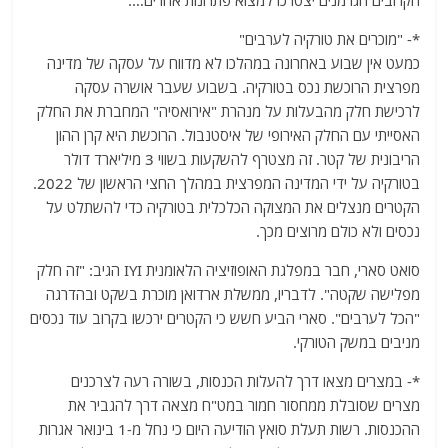
הקרובים הגרמנים יצטרכו למצוא פתרונות אחרים….
*- "מוכרים את טורקיה לערבים"
כמעט אין שבוע באחרונה במהלכו לא מדווח על עסקה של מדינה
מפרצית הרוכשת נכס בטורקיה. בשבוע שעבר אושרה עסקה
לרכישת חלק מהבעלות על מנהרת "אירואסיה" המחברת את החלק
האסייתי עם החלק האירופי של איסטנבול. הרוכשת היא קרן ההון
הריבונית של קטר. זה מצטרף להשקעות בשווי 3 מיליארד דולר
בטורקיה על ידי המדינה המפרצית במהלך החצי הראשון של 2022.
הקטרים מנצלים את המצוקה הכלכלית בטורקיה כדי להשתלט על
נכסים ולא כולם מרוצים מכך.
סואט סארי, חבר במפלגת האופוזיציה הלאומנית IYI הגיב: "זה חלק
מפלישה שקטה". לדבריו, ממשלת ארדואן מוכרת בשקט ובהדרגה
"הכל לערבים". סארי הביע חשש כי הקטרים ירכשו בקרוב עוד נכסים
מניבים במשק הטורקי.
*- במצרים מצאו דרך להעלות הכנסות, בשורה רעה לצרכנים
מצרים שסובלת ממחסור חמור במט"ח מצאה דרך להגביר את
ההכנסות. רשות תעלת סואץ הודיעה היום כי נחל מ-1 בינואר אגרות