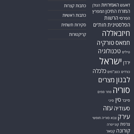
האמירויות
דאעש
הגולן
כתבות קצרות
המזרח התיכון
המפרץ
כתבות ראשיות
הרשות
הפרסי
הפלסטינית
חות'ים
סקירות תשתית
חיזבאללה
קריקטורות
טורקיה
חמאס
טכנולוגיה
טילים
ישראל
ירדן
כלכלה
כורדים
כטב"מים
לבנון
מצרים
סוריה
סחר סמים
סין
סייבר
סיני
עזה
סעודיה
עירק
צבא סוריה חופשי
צרפת
קונייטרה
קורונה
קטאר