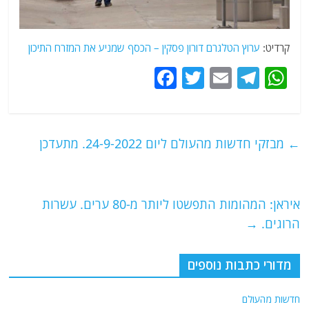
קרדיט:
ערוץ הטלגרם דורון פסקין – הכסף שמניע את המזרח התיכון
F
T
E
T
W
a
w
m
el
h
c
itt
ai
e
at
e
er
l
g
s
←
מבזקי חדשות מהעולם ליום 24-9-2022. מתעדכן
b
ra
A
o
m
p
o
p
איראן: המהומות התפשטו ליותר מ-80 ערים. עשרות
הרוגים.
→
k
מדורי כתבות נוספים
חדשות מהעולם