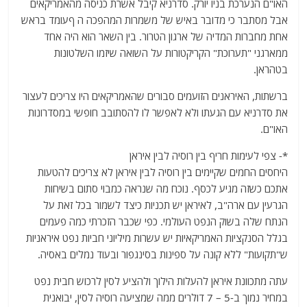
האו"ם הנערכת בניו יורק. סדרניא קיבל אשרת כניסה מהאמריקאים
אבל מסתבר כי מדובר באיש של משמרות המהפכה ה ףעומד בראש
אחת מחברות המדיה של ארגון הטרור. בין השאר הוא היה אחד
ממארגני "תערוכת" הקריקטורות על השואה שיזמו השלטונות
בטהראן.
ברשתות, האיראנים הזועמים סבורים שהאמריקאים היו צריכים לעצור
את סדרניא עם הגעתו ולא לאפשר לו להסתובב חופשי במסדרונות
האו"ם.
*- צפי לעימות חריף בין רוסיה לבין איראן
היחסים החמים שקיימים בין רוסיה לבין איראן לא צריכים להטעות
אתכם כשזה מגיע לכסף. נוכח מה שנראה כמבוי סתום בשיחות
הגרעין עם ארה"ב, לאיראן יש תכניות כיצד לשמור בכל זאת על
הנתח שלה בשוק הנפט העולמי. כפי שכבר הזכרתי כמה פעמים
בגלל הסנקציות האמריקאיות יש עשרות מיליוני חביות נפט איראניות
ש"תקועות" ללא קונה על ספינות בסינגפור ובעוד נמלים באסיה.
עתה מתכוונת איראן להעלות הילוך ולהציע לסין לרכוש חבית נפט
במחיר נמוך ב-5 – 7 דולרים ממה שמציעה רוסיה לסין, יבואנית