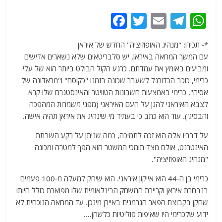
F
T
E
T
W
a
w
m
el
h
*- תכירו: "מנהיג האופוזיציה" החדש של איראן
c
itt
ai
e
at
עם המשך המחאה באיראן, יש סלבריטאים שלא נשארים אדישים
e
er
l
g
s
ומביעים באומץ את עמדתם. כרגע הקול הבולט ביותר הוא של עלי
b
ra
A
כרימי, כוכב הכדורגל לשעבר שכונה בזמנו "כקוסם" ו"מראדונה של
אסיה". כרימי באמצעות חשבונות הטוויטר והאינסטגרם שלו קרא
o
m
p
לצבא האיראני להגן על העם האיראני (מפני משמרות המהפכה
o
p
והבסיג'). עוד הוא כתב כי בעתיד מי שינהיג את איראן תהיה אישה.
k
על דבריו אלה הוא זכה לתמיכה, כמה שניתן על רקע השבתת
האינטרנט, אולם מצד תומכי המשטר הוא הפך למטרה ומכונה
"מנהיג האופוזיציה".
כרימי בן ה-44 הוא אייקון איראני. הוא שיחק למעלה מ-100 פעמים
בנבחרת איראן וקריירת המשחק הבינלאומית שלו מפוארת כולל היותו
שחקן בקבוצת הפאר הגרמנית באיירן מינכן. עד המחאה הנוכחית לא
ידוע שלכרימי היו שאיפות פוליטיות כלשהן….