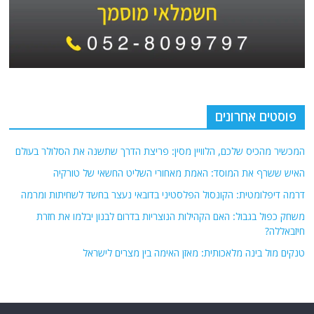
פוסטים אחרונים
המכשיר מהכיס שלכם, הלוויין מסין: פריצת הדרך שתשנה את הסלולר בעולם
האיש ששרף את המוסד: האמת מאחורי השליט החשאי של טורקיה
דרמה דיפלומטית: הקונסול הפלסטיני בדובאי נעצר בחשד לשחיתות ומרמה
משחק כפול בגבול: האם הקהילות הנוצריות בדרום לבנון יבלמו את חזרת
חיזבאללה?
טנקים מול בינה מלאכותית: מאזן האימה בין מצרים לישראל