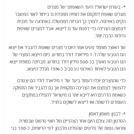
*- בעזרת ישראל? היעד השאפתני של מצרים
מצרים שואפת למקסם את רווחיה ממכירת גז בייחוד לאור המשבר
הקיים באירופה. לצורך כך הכריזה הממשלה באחרונה על תכנית
לצמצום הצריכה כדי לפנות עוד גז לייצוא. אבל למצרים שאיפות
גדולות הרבה יותר.
שר האוצר מוחמד מעיט אמר היום כי מצרים שואפת להגביר את ייצוא
הגז הטבעי שלה ל-1 מיליארד דולר בחודש. כיום הייצוא המצרי של
הגז הטבעי מוערך בכ-500 מיליון דולר בחודש. מבחינה כמותית ייצוא
הגז הטבעי לאיחוד האירופי נע סביב כ-15% מכלל הייצוא.
כדי שהמצרים יוכלו לעמוד ביעד של 1 מיליארד דולר הם יצטרכו
להמשיך לצמצם את הצריכה המקומית אך גם להגביר את התפוקה
כשאחת הדרכים היא לייבא יותר גז מישראל להנזילו במתקנים
העומדים לרשותה ואז לייצאו לשווקים בחו"ל.
*- לבנון: מאסון לאסון
הסרטון הזה צולם היום אחר הצהריים מול חופי טרטוס שבסוריה
ומראה גופות של פליטים שהפליגו מלבנון. לפי הדיווחים, כ-100 בני