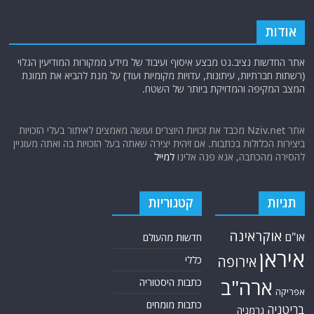
אודות
אתר החדשות נציב.נט מבצע איסוף ועיבוד של מידע ממקורות המודיעין הגלוי
(רשתות חברתיות, עיתונות, עדויות מקומיות ועוד) על מנת להביא את תמונת
המצב המקיפה והמדויקת ביותר של השטח.
אתר Nziv.net מכבד את זכויות היוצרים ועושה מאמצים לאיתור בעלי הזכויות
ביצירות הכלולות בכתבות. אם זיהית יצירה שאתה בעל הזכויות בה ואתה מעוניין
להסירה מהכתבה, אנא פנה אלינו
למייל
תגיות
קטגוריות
אוקראינה
או"ם
חדשות מהעולם
איראן
אירופה
כללי
ארה"ב
כתבות היסטוריה
אפריקה
כתבות מומחים
בריטניה
גרמניה