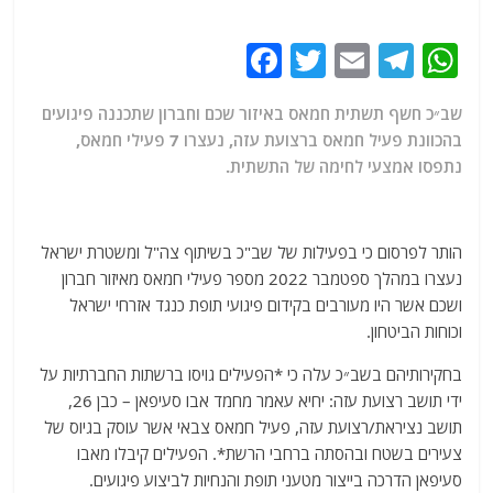
F
T
E
T
W
a
w
m
el
h
שב״כ חשף תשתית חמאס באיזור שכם וחברון שתכננה פיגועים
c
itt
ai
e
at
בהכוונת פעיל חמאס ברצועת עזה, נעצרו 7 פעילי חמאס,
e
er
l
g
s
נתפסו אמצעי לחימה של התשתית.
b
ra
A
o
m
p
הותר לפרסום כי בפעילות של שב"כ בשיתוף צה"ל ומשטרת ישראל
o
p
נעצרו במהלך ספטמבר 2022 מספר פעילי חמאס מאיזור חברון
k
ושכם אשר היו מעורבים בקידום פיגועי תופת כנגד אזרחי ישראל
וכוחות הביטחון.
בחקירותיהם בשב״כ עלה כי *הפעילים גויסו ברשתות החברתיות על
ידי תושב רצועת עזה: יחיא עאמר מחמד אבו סעיפאן – כבן 26,
תושב נציראת/רצועת עזה, פעיל חמאס צבאי אשר עוסק בגיוס של
צעירים בשטח ובהסתה ברחבי הרשת*. הפעילים קיבלו מאבו
סעיפאן הדרכה בייצור מטעני תופת והנחיות לביצוע פיגועים.