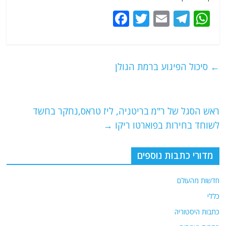
F
T
E
T
W
a
w
m
el
h
c
itt
ai
e
at
e
er
l
g
s
←
סיכול הפיגוע ברמת הגולן
b
ra
A
o
m
p
o
p
ראש הסגל של ר"מ בריטניה, ליז טראס,נחקר בחשד
לשוחד בחירות בפוארטו ריקו
→
k
מדורי כתבות נוספים
חדשות מהעולם
כללי
כתבות היסטוריה