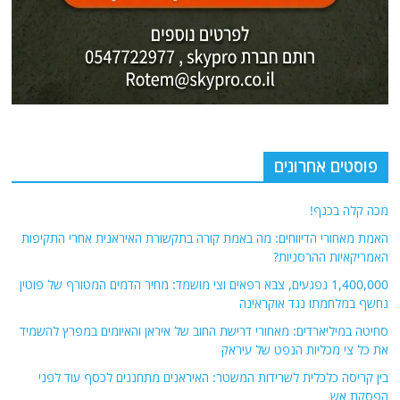
פוסטים אחרונים
מכה קלה בכנף!
האמת מאחורי הדיווחים: מה באמת קורה בתקשורת האיראנית אחרי התקיפות
האמריקאיות ההרסניות?
1,400,000 נפגעים, צבא רפאים וצי מושמד: מחיר הדמים המטורף של פוטין
נחשף במלחמתו נגד אוקראינה
סחיטה במיליארדים: מאחורי דרישת החוב של איראן והאיומים במפרץ להשמיד
את כל צי מכליות הנפט של עיראק
בין קריסה כלכלית לשרידות המשטר: האיראנים מתחננים לכסף עוד לפני
הפסקת אש