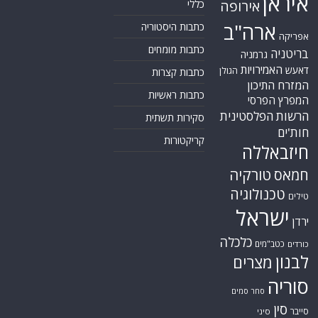
איראן
אירופה
כללי
ארה"ב
כתבות היסטוריה
אפריקה
כתבות מומחים
בריטניה
גרמניה
האמירויות
דאעש
הגולן
כתבות קצרות
המזרח התיכון
כתבות ראשיות
המפרץ הפרסי
הרשות הפלסטינית
סקירות תשתית
חות'ים
קריקטורות
חיזבאללה
טורקיה
חמאס
טכנולוגיה
טילים
ישראל
ירדן
כלכלה
כטב"מים
כורדים
לבנון
מצרים
סוריה
סחר סמים
סין
סייבר
סיני