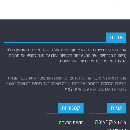
אודות
אתר החדשות נציב.נט מבצע איסוף ועיבוד של מידע ממקורות המודיעין הגלוי
(רשתות חברתיות, עיתונות, עדויות מקומיות ועוד) על מנת להביא את תמונת
המצב המקיפה והמדויקת ביותר של השטח.
אתר Nziv.net מכבד את זכויות היוצרים ועושה מאמצים לאיתור בעלי הזכויות
ביצירות הכלולות בכתבות. אם זיהית יצירה שאתה בעל הזכויות בה ואתה מעוניין
להסירה מהכתבה, אנא פנה אלינו
למייל
תגיות
קטגוריות
אוקראינה
או"ם
חדשות מהעולם