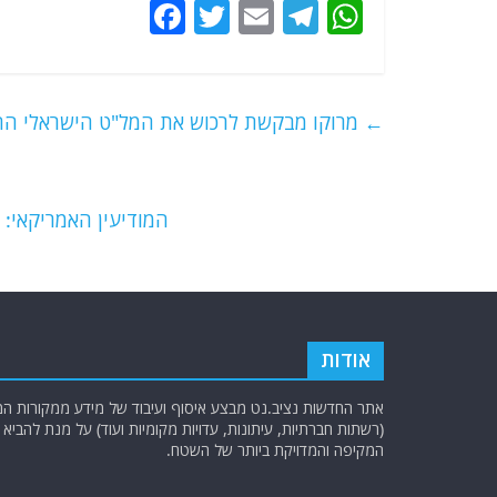
F
T
E
T
W
a
w
m
el
h
c
itt
ai
e
at
e
er
l
g
s
←
מרוקו מבקשת לרכוש את המל"ט הישראלי החמוש
b
ra
A
o
m
p
o
p
המודיעין האמריקאי:
k
אודות
אתר החדשות נציב.נט מבצע איסוף ועיבוד של מידע ממקורות המוד
(רשתות חברתיות, עיתונות, עדויות מקומיות ועוד) על מנת להבי
המקיפה והמדויקת ביותר של השטח.