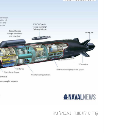
קרדיט לתמונה: נאבאל ניוז