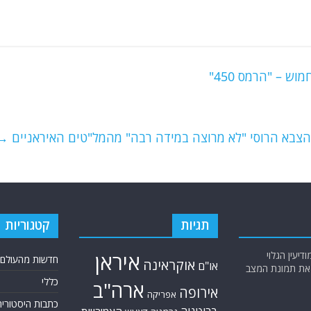
 – "הרמס 450"
 הצבא הרוסי "לא מרוצה במידה רבה" מהמל"טים האיראניים
→
תגיות
קטגוריות
יעין הגלוי
איראן
חדשות מהעולם
אוקראינה
או"ם
א את תמונת המצב
כללי
ארה"ב
אירופה
אפריקה
כתבות היסטוריה