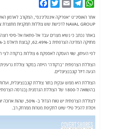
F
T
E
T
W
a
w
m
el
h
אתר האוסינ"ט "אפריקה אינטליג'נס", המקורב לארמון האל
c
itt
ai
e
at
NAVAL GROUP לרכישת שש צוללות חמקניות מתוצרת צרפתיות מסוג "ברקודה".
e
er
l
g
s
b
ra
A
מחזיקה המדינה הצרפתית ב-62.49%, קבוצת ת'אלס ב-35%, העובדים ב-1.64% והחברה עצמה עם 0.87%.
o
m
p
לפי העיתון, שווי העסקה לאספקת 6 צוללות ברקודה לצי המצרי עשויה להגיע למחיר של 5 מיליארד יורו.
o
p
k
הצוללת הצרפתית "ברקודה" הייתה במקור צוללת גרעינית, 
הנעה דיזל קונבנציונליים.
בהשוואה ל-1800 של הצוללת הגרמנית (בגרסה הצרפתית מדובר ב- 5,300 טון).
ויכולת להכיל טילי שיוט לתקיפת מטרות ממרחק רב.