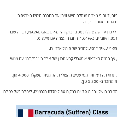
יזה, דיווח כי מצרים מנהלת משא ומתן עם החברה הימית הצרפתית –
באתר נכתב כי נשיא מצרים עבד אל-פתאח אל-סיסי רוצה לקנות עד שש צוללות מסוג "ברקודה" מ-NAVAL GROUP, חברה שבה
אך החוזה הצרפתי-אוסטרלי קבע תכנון של צוללות "ברקודה" עם מנועי
הצוללת היא ממש ענקית בתור צוללת קונבנציונלית, ועלות תחזוקתה היא יותר מפי שניים מהצוללת הגרמנית ,משקלה 4,000 טון,
לצוללת הצרפתית יש טווח הגדול ב- 50%, שהות ארוכה יותר במים של יותר מ-70 יום במקום 50 לצוללת הגרמנית, קיבולת נשק כפולה