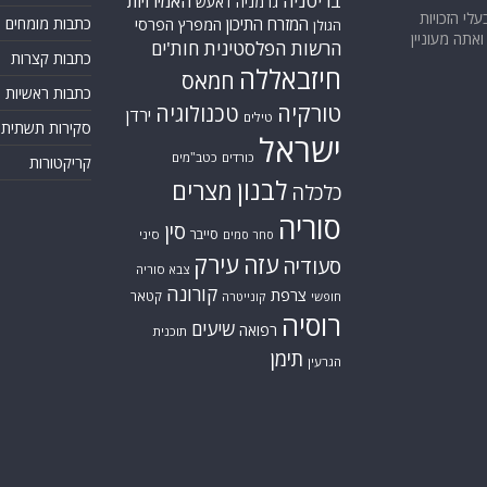
בריטניה
האמירויות
גרמניה
דאעש
בעלי הזכויות
המזרח התיכון
כתבות מומחים
המפרץ הפרסי
הגולן
אתה מעוניין
הרשות הפלסטינית
חות'ים
כתבות קצרות
חיזבאללה
חמאס
כתבות ראשיות
טורקיה
טכנולוגיה
ירדן
טילים
סקירות תשתית
ישראל
כורדים
כטב"מים
קריקטורות
לבנון
מצרים
כלכלה
סוריה
סין
סייבר
סיני
סחר סמים
עזה
עירק
סעודיה
צבא סוריה
קורונה
צרפת
קטאר
חופשי
קונייטרה
רוסיה
שיעים
רפואה
תוכנית
תימן
הגרעין