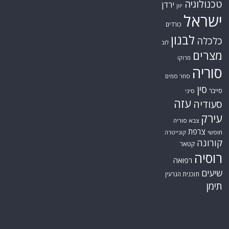
טכנולוגיה
ירדן
יוון
ישראל
כורדים
לבנון
כלכלה
לוב
מצרים
מרוקו
סוריה
סחר סמים
סין
סייבר
סיני
עזה
סעודיה
עירק
צבא סוריה
צרפת
חופשי
קונייטרה
קורונה
קטאר
רוסיה
רפואה
שיעים
תוכנית הגרעין
תימן