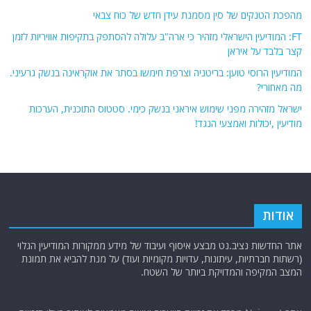
מהפכת הטנקים של סין מסמנת עידן חדש של כוח צבאי
FT: המודיעין הישראלי מזהיר כי ארה"ב עלולה להסתפק בתקיפות אוויריות לזמן
קצר בלבד על איראן
המודיעין הרוסי טוען: בריטניה וצרפת חימשו בסתר את אוקראינה בנשק גרעיני.
מה מאחורי?
ישראל מזהירה מפני שימוש איראני בנשק כימי. סטטוס התוכנית, הערכות
מודיעין ,יכולות ואמצעי הנגד!
אודות
אתר החדשות נציב.נט מבצע איסוף ועיבוד של מידע ממקורות המודיעין הגלוי
(רשתות חברתיות, עיתונות, עדויות מקומיות ועוד) על מנת להביא את תמונת
המצב המקיפה והמדויקת ביותר של השטח.