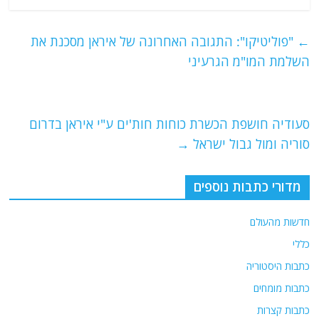
c
itt
ai
e
at
e
er
l
g
s
←
"פוליטיקו": התגובה האחרונה של איראן מסכנת את
b
ra
A
השלמת המו"מ הגרעיני
o
m
p
o
p
סעודיה חושפת הכשרת כוחות חות'ים ע"י איראן בדרום
k
סוריה ומול גבול ישראל
→
מדורי כתבות נוספים
חדשות מהעולם
כללי
כתבות היסטוריה
כתבות מומחים
כתבות קצרות