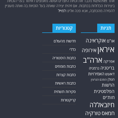
אתר Nziv.net מכבד את זכויות היוצרים ועושה מאמצים לאיתור בעלי הזכויות
ביצירות הכלולות בכתבות. אם זיהית יצירה שאתה בעל הזכויות בה ואתה מעוניין
להסירה מהכתבה, אנא פנה אלינו
למייל
תגיות
קטגוריות
אוקראינה
או"ם
חדשות מהעולם
איראן
אירופה
כללי
ארה"ב
כתבות היסטוריה
אפריקה
כתבות מומחים
בריטניה
גרמניה
האמירויות
דאעש
כתבות קצרות
הגולן
הסכם הגרעין
כתבות ראשיות
הרשות
הפלסטינית
סקירות תשתית
חות'ים
קריקטורות
חיזבאללה
חמאס
טורקיה