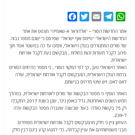
F
T
E
T
W
a
w
m
el
h
אתר החדשות הסורי – "אלדוראר א-שאמייה" מצטט את אתר
c
itt
ai
e
at
החדשות הישראלי "טיימס אוף ישראל" שפרסם כי ישנם מספר גבוה
e
er
l
g
s
של סורים המתגוררים בגולן הישראלי, ותמכו עד כה במשטר אסד תוך
b
ra
A
סירוב לקבל תעודות זהות כחולות , מבקשים כעת לקבל אזרחות
ישראלית.
o
m
p
האתר הישראלי טען , כך לפי המקור הסורי , כי מספר הדרוזים הסורים
o
p
ברמת הגולן הישראלית, המבקשים לקבל אזרחות ישראלית, עולה
k
לאט לאט, ויש שינוי מדהים בגישתם.
האתר הוסיף כי מספר הבקשות של סורים לאזרחות ישראלית, במהלך
חמש השנים האחרונות, גדל באופן ניכר, שכן בשנת 2017 התקבלו
רק 75 בקשות כאלה בעוד שבשנה שעברה מספר הבקשות עלה
ל-239.
העיתון ציין כי חלק מהמבקשים לקבל אזרחות ישראלית מסתירים
מבני משפחותיהם את עניין קבלתה, כדי למנוע קרע בינם לבין חלק