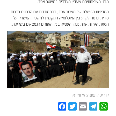
מבני משפחותיהם שעדיין מצדדים במשטר אסד.
המדיניות הכושלת של משטר אסד, בהתמודדות עם הדרוזים בדרום
סוריה, גרמה לקרע בין האוכלוסייה המקומית למשטר, המשחק על
הסתת העדות אחת כנגד השנייה בכל האזורים הנמצאים בשליטתו.
קרדיט לתמונה: אלואדיאן
F
T
E
T
W
a
w
m
el
h