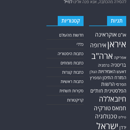
להסירה מהכתבה, אנא פנה אלינו
למייל
תגיות
קטגוריות
אוקראינה
או"ם
חדשות מהעולם
איראן
אירופה
כללי
ארה"ב
כתבות היסטוריה
אפריקה
כתבות מומחים
בריטניה
גרמניה
האמירויות
דאעש
הגולן
כתבות קצרות
המזרח התיכון
המפרץ
כתבות ראשיות
הרשות
הפרסי
הפלסטינית
חות'ים
סקירות תשתית
חיזבאללה
קריקטורות
טורקיה
חמאס
טכנולוגיה
טילים
ישראל
ירדן