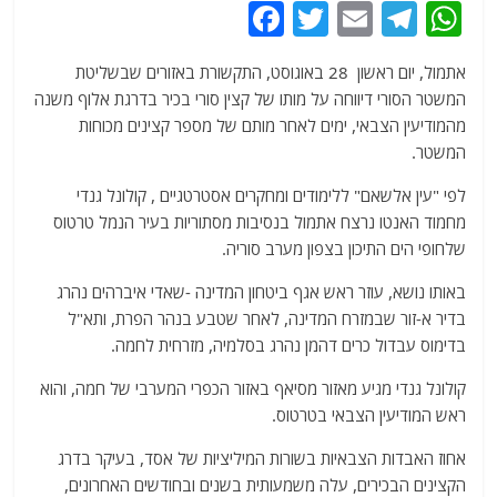
F
T
E
T
W
a
w
m
el
h
אתמול, יום ראשון 28 באוגוסט, התקשורת באזורים שבשליטת
c
itt
ai
e
at
המשטר הסורי דיווחה על מותו של קצין סורי בכיר בדרגת אלוף משנה
e
er
l
g
s
מהמודיעין הצבאי, ימים לאחר מותם של מספר קצינים מכוחות
b
ra
A
המשטר.
o
m
p
לפי "עין אלשאם" ללימודים ומחקרים אסטרטגיים , קולונל גנדי
o
p
מחמוד האנטו נרצח אתמול בנסיבות מסתוריות בעיר הנמל טרטוס
שלחופי הים התיכון בצפון מערב סוריה.
k
באותו נושא, עוזר ראש אגף ביטחון המדינה -שאדי איברהים נהרג
בדיר א-זור שבמזרח המדינה, לאחר שטבע בנהר הפרת, ותא"ל
בדימוס עבדול כרים דהמן נהרג בסלמיה, מזרחית לחמה.
קולונל גנדי מגיע מאזור מסיאף באזור הכפרי המערבי של חמה, והוא
ראש המודיעין הצבאי בטרטוס.
אחוז האבדות הצבאיות בשורות המיליציות של אסד, בעיקר בדרג
הקצינים הבכירים, עלה משמעותית בשנים ובחודשים האחרונים,