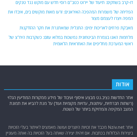
דו-קרב בשחקים: תיעוד של יירוט כטב"ם רוסי חדש עם מוקש נגד טנקים
הפדיחה של משמרות המהפכה האיראנים: זרעו מאות מוקשים בים, איבדו את
המפה ויצרו לעצמם מצור
מאבקת פרחים לאריכות ימים: התגלית שמאתגרת את חקר ההזדקנות
מלחמות האגו בצמרת הביטחונית נמשכות במלוא עוזם: כשקרבות היח"צ של
ראשי המערכת מחליפים את האחראיות הלאומית
אודות
אתר החדשות נציב.נט מבצע איסוף ועיבוד של מידע ממקורות המודיעין הגלוי
(רשתות חברתיות, עיתונות, עדויות מקומיות ועוד) על מנת להביא את תמונת
המצב המקיפה והמדויקת ביותר של השטח.
אתר Nziv.net מכבד את זכויות היוצרים ועושה מאמצים לאיתור בעלי הזכויות
ביצירות הכלולות בכתבות. אם זיהית יצירה שאתה בעל הזכויות בה ואתה מעוניין