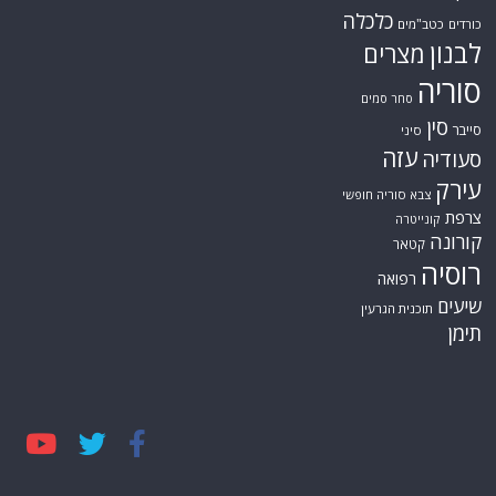
כלכלה
כורדים
כטב"מים
לבנון
מצרים
סוריה
סחר סמים
סין
סייבר
סיני
עזה
סעודיה
עירק
צבא סוריה חופשי
צרפת
קונייטרה
קורונה
קטאר
רוסיה
רפואה
שיעים
תוכנית הגרעין
תימן