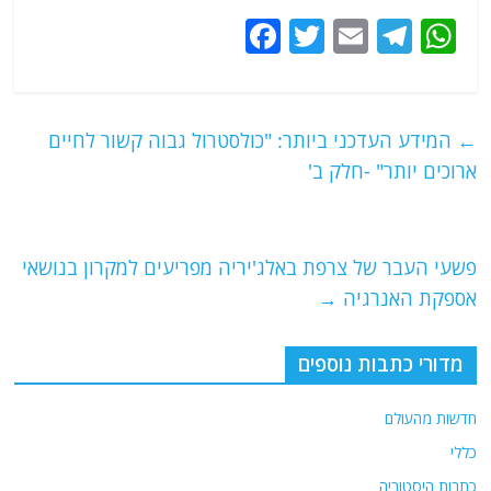
F
T
E
T
W
a
w
m
el
h
c
itt
ai
e
at
e
er
l
g
s
←
המידע העדכני ביותר: "כולסטרול גבוה קשור לחיים
b
ra
A
ארוכים יותר" -חלק ב'
o
m
p
o
p
פשעי העבר של צרפת באלג'יריה מפריעים למקרון בנושאי
k
אספקת האנרגיה
→
מדורי כתבות נוספים
חדשות מהעולם
כללי
כתבות היסטוריה