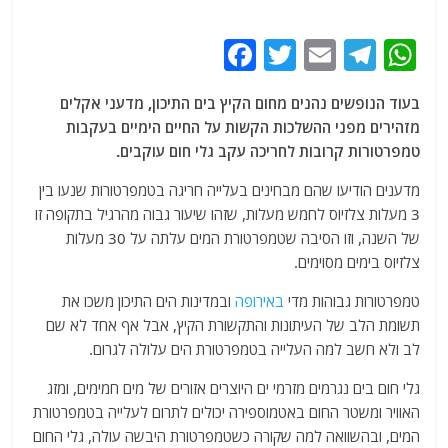
F
T
E
T
W
a
w
m
el
h
בעוד הנופשים נהנים מחום הקיץ בים התיכון, מדעני אקלים
c
itt
ai
e
at
מזהירים מפני ההשלכות הקשות על החיים הימיים בעקבות
e
er
l
g
s
טמפרטורות קרובות לחריכה עקב גלי חום עוקבים.
b
ra
A
מדענים הודיעו שהם מבחינים בעלייה חריגה בטמפרטורות שנעו בין
o
m
p
3 מעלות צלזיוס לחמש מעלות, שזהו שיעור גבוה מהרגיל בתקופה זו
o
p
של השנה, וזו הסיבה שטמפרטורת המים עלתה על 30 מעלות
צלזיוס בימים מסוימים.
k
טמפרטורות גבוהות מדי
באירופה
ובמדינות הים התיכון משכו את
תשומת הלב של העיתונות והתקשורת הקיץ, אבל אף אחד לא שם
לב ולא חשב למה העלייה בטמפרטורת הים עלולה לגרום.
גלי חום בים נגרמים מזרמי ים היוצרים אזורים של מים חמימים, ומזג
האוויר ומשטר החום באטמוספירה יכולים לתרום לעלייה בטמפרטורת
המים, ובהשוואה למה שקורה כשטמפרטורת היבשה עולה, גלי החום