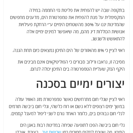
בתקופה שבה יש להפחית את פליטת גזי החממה במידה
המקסימלית על מנת להפחית את טמפרטורת הים, מדענים מחפשים
שהמדינות יגנו על 30% מהשטחים הימיים ע"י הרחקת פעילויות
אנושיות הכוללות דיג מהם, מה שיאפשר למינים ימיים אלה
להתאושש ולשגשג.
ראוי לציין כי 8% מהאזורים של הים התיכון נמצאים כיום תחת הגנה.
מסיבה זו, גראבו ורילוב סבורים כי הפוליטיקאים אינם מבינים את
היקף הנזק שעליית הטמפרטורה בים התיכון יכולה לגרום.
יצורים ימיים בסכנה
ראוי לציין שגלי חום מתרחשים כאשר טמפרטורת מזג האוויר עולה
במשך ימים רצופים ללא גשם או רוח כלשהי, וגלי חום ביבשה תורמים
לגלי חום גבוהים בים, כלומר האחד גורם לשני ליפול למעגל קסמים.
גלי חום ביבשה הפכו לתופעה שכיחה במדינות רבות באגן הים
התיכון, מה שגורם לנזקים חמורים כמו
שריפות יער
, בצורת, אובדן