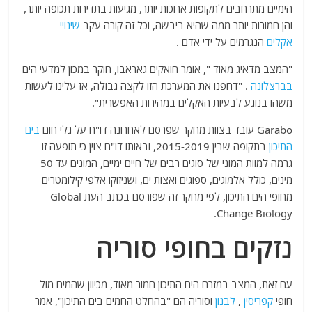
הימיים מתרחבים לתקופות ארוכות יותר, מגיעות בתדירות תכופה יותר,
והן חמורות יותר ממה שהיא ביבשה, וכל זה קורה עקב
שינויי
אקלים
הנגרמים על ידי אדם .
"המצב מדאיג מאוד ", אומר חואקים גאראבו, חוקר במכון למדעי הים
בברצלונה
. "דחפנו את המערכת הזו לקצה גבולה, אז עלינו לעשות
משהו בנוגע לבעיות האקלים במהירות האפשרית".
Garabo עובד בצוות מחקר שפרסם לאחרונה דו"ח על גלי חום
בים
התיכון
בתקופה שבין 2015-2019, ובאותו דו"ח צוין כי תופעה זו
גרמה למוות המוני של סוגים רבים של חיים ימיים, המונים עד 50
מינים, כולל אלמוגים, ספוגים ואצות ים, ושניזוקו אלפי קילומטרים
מחופי הים התיכון, לפי מחקר זה שפורסם בכתב העת Global
Change Biology.
נזקים בחופי סוריה
עם זאת, המצב במזרח הים התיכון חמור מאוד, מכיוון שהמים מול
חופי
קפריסין
,
לבנון
וסוריה הם "בהחלט החמים בים התיכון", אמר