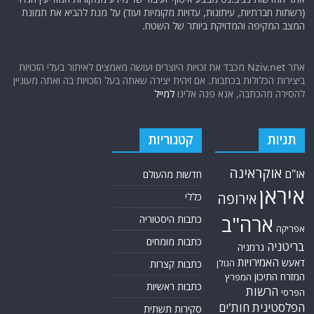
(רשתות חברתיות, עיתונות, עדויות מקומיות ועוד) על מנת להביא את תמונת
המצב המקיפה והמדויקת ביותר של השטח.
אתר Nziv.net מכבד את זכויות היוצרים ועושה מאמצים לאיתור בעלי הזכויות
ביצירות הכלולות בכתבות. אם זיהית יצירה שאתה בעל הזכויות בה ואתה מעוניין
להסירה מהכתבה, אנא פנה אלינו
למייל
תגיות
קטגוריות
אוקראינה
או"ם
חדשות מהעולם
איראן
אירופה
כללי
ארה"ב
כתבות היסטוריה
אפריקה
כתבות מומחים
בריטניה
גרמניה
האמירויות
דאעש
הגולן
כתבות קצרות
המזרח התיכון
המפרץ
כתבות ראשיות
הרשות
הפרסי
הפלסטינית
חות'ים
סקירות תשתית