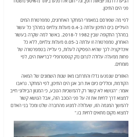
הגיעו לדרגות יוצאות דופן, וגלי חום אלו פגעו ביותר מ-90% משטח
פני הים התיכון.
לפי מה שפורסם במאמרי המחקר האחרונים, טמפרטורת המים
העיליים בים התיכון עלתה ב-0.4 מעלות צלזיוס במהלך כל עשור
במהלך התקופה שבין 1982 ל-2018. באשר למה שקרה בעשור
האחרון, טמפרטורה זו עלתה ב-0.05 מעלות צלזיוס, ללא כל
אינדיקציה לכך שהיא הפסיקה לעלות, כי עלייה בטמפרטורה של
פחות ממעלה עלולה לגרום נזק קטסטרופלי לבריאות הים, לפי
מומחים.
האזורים שנפגעו גדלו והתרחבו מאז שנות השמונים של המאה
הקודמת, וכוללים כיום את רוב אגן הים התיכון, לפי המחקר. גראבו
אומר: "הנושא לא קשור רק להמשכיות הטבע, כי המגוון הביולוגי חייב
למצוא דרך לחיות את זה על פני הכוכב הזה, אבל הנושא קשור
להמשך המגמה הזו, שעלולה למנוע מהחברה שלנו ומכל בני האדם
למצוא מקום מתאים לחיות בו."