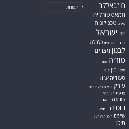
חיזבאללה
קריקטורות
טורקיה
חמאס
טכנולוגיה
טילים
ישראל
ירדן
כלכלה
כורדים
כטב"מים
לבנון
מצרים
סוריה
סחר סמים
סין
סייבר
סיני
עזה
סעודיה
עירק
צבא סוריה חופשי
צרפת
קונייטרה
קורונה
קטאר
רוסיה
רפואה
שיעים
תוכנית הגרעין
תימן