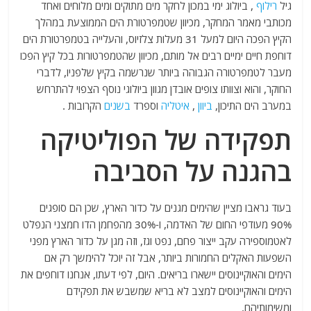
גיל
רילוף
, ביולוג ימי במכון לחקר מים מתוקים ומים מלוחים ואחד
מכותבי מאמר המחקר, מכיוון שטמפרטורת הים הממוצעת במהלך
הקיץ הפכה היום למעל 31 מעלות צלזיוס, והעלייה בטמפרטורת הים
דוחפת חיים ימיים רבים אל מותם, מכיוון שהטמפרטורות בכל קיץ הפכו
מעבר לטמפרטורה הגבוהה ביותר שנרשמה בקיץ שלפניו, לדברי
החוקר, והוא וצוותו צופים אובדן מגוון ביולוגי נוסף הצפוי להתרחש
במערב הים התיכון,
ביוון
,
איטליה
וספרד
בשנים
הקרובות .
תפקידה של הפוליטיקה
בהגנה על הסביבה
בעוד גראבו מציין שהימים מגנים על כדור הארץ, שכן הם סופגים
90% מעודפי החום של האדמה, ו-30% מהפחמן הדו חמצני הנפלט
לאטמוספירה עקב ייצור פחם, נפט וגז, וזה מגן על כדור הארץ מפני
השפעות האקלים החמורות ביותר, אבל זה יוכל להימשך רק אם
הימים והאוקיינוסים יישארו בריאים. היום, לפי דעתו, אנחנו דוחפים את
הימים והאוקיינוסים למצב לא בריא שמשבש את תפקידם
ומשימותיהם.