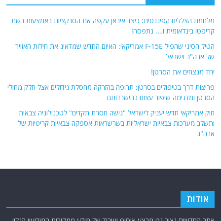
מלחמת הצללים הפיננסית: כיצד איראן עקפה את הסנקציות באמצעות רשת
קריפטו בינלאומית ו…. נתפסה!
הטיל הסיני שהפיל F-15E אמריקאי: האיום החדש שמדאיג את חילות האוויר
של ארה"ב וישראל
יחד מנצחים את הסרטן!
פריצות דרך בטיפולים בסרטן: תרופה בהזרקה מחסלת גידולים אצל חלק מחולי
הסרטן ומדגימה שיפור עצום בהישרדותם
חוק אמריקאי חדש יעניק לישראל "גישה חסרת תקדים" לטכנולוגיה צבאית
ותשלב מערכות צבאיות ישראליות בשרשראות אספקה ​​צבאיות קריטיות של
ארה"ב
אודות
אתר החדשות נציב.נט מבצע איסוף ועיבוד של מידע ממקורות המודיעין הגלוי