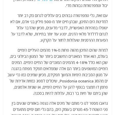
יבול וטמפרטורות גבוהות מדי.
עם זאת, גלי טמפרטורה גבוהים בים עלולים לגרום נזק רב יותר
למדינות הים התיכון, שבהן חיים יותר מ-500 מיליון בני אדם, אם לא
יטופלו במהירות האפשרית, לדברי מדענים, מכיוון שהדבר עלול
לגרום לדלדול מלאי הדגים, יפגע עוד יותר בתיירות, שלא לדבר על
הסערות ההרסניות שעלולות לחזור על הקרקע.
למרות שהים התיכון מהווה פחות מ-1% מהמים העיליים הימיים
בעולם, הוא אחד המאגרים החשובים ביותר של המגוון הביולוגי בים,
שכן הוא כולל 4-18% מהמינים המוכרים של החיים הימיים. המינים
הימיים המושפעים ביותר הם אלה שממלאים תפקיד מפתח בהגנה
על מגוון הסביבות הימיות והמשך תפקידם, מכיוון שמינים כמו כרי עשב
ים מהסוג Posidonia oceanica, שיכולים לספוג כמויות אדירות של
פחמן דו חמצני בנוסף להגן על החיים הימיים, או שוניות אלמוגים,
שהן ביתם של חיות בר רבות, עלולות להיות בסכנה.
גראבו מספר לנו כי מותם של מינים אלה נצפה באזורים שנעים בין
פני השטח ל-45 מטרים בעומק הים, בהם גלי חום ימיים מתועדים