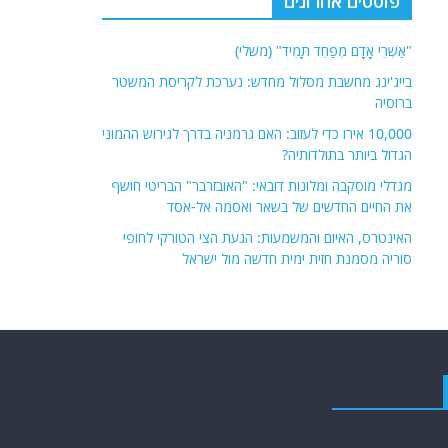
פוסטים אחרונים
"אַשְׁרֵי אָדָם מְפַחֵד תָּמִיד" (משלי)
בייג'ינג מחשבת מסלול מחדש: נערכת לקריסת המשטר
ברוסיה
10,000 אירו כדי לעזוב: האם גרמניה בדרך לגירוש ההמוני
הגדול ביותר בתולדותיה?
מגדלי מוסקבה ומלונות דובאי: "האובזרבר" הבריטי חושף
את החיים החדשים של בשאר ואסמה אל-אסד
האינטרס, האיום והמשמעות: הגעת הצי הטורקי לחופי
סוריה מסמנת חזית ימית חדשה מול ישראל