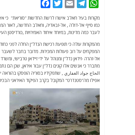
F
T
E
T
W
a
w
m
el
h
c
itt
ai
e
at
כמו סייף אל-דולה , אל-זבאדיה, וחאלב החדשה, לאור המ
e
er
l
g
s
לעבר כמה מדינות, במיוחד איחוד האמירויות ,כורדיסטן העי
b
ra
A
מהמקורות עולה כי תופעת רכישת הנדל"ן החלה לפני כחודש
o
m
p
המפקחים על רוב פעולות המכירות. מדובר בחבר לשעבר ב
o
p
אל-זהרה -זידאן נדל"ן ומנוהל על ידי זיידאן טרבישי, ומ
מתברר כי אנשים אלו קונים נדל"ן עבור איראן, שכן הם נתמ
k
الحاج جواد الغفاري , שתפקידיו בסוריה הופסקו בהוראה י
אפילו מה"סטנדרט" המקובל בקרב הפיקוד האיראני הבכיר 