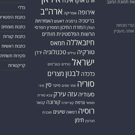
אוקראינה
או"ם
א את תמונת המצב
כללי
ארה"ב
אירופה
אפריקה
כתבות היסטוריה
בריטניה
האמירויות
גרמניה
דאעש
בעלי הזכויות
המזרח התיכון
כתבות מומחים
המפרץ הפרסי
הגולן
אתה מעוניין
הרשות הפלסטינית
חות'ים
כתבות קצרות
חיזבאללה
חמאס
כתבות ראשיות
טורקיה
טכנולוגיה
ירדן
טילים
סקירות תשתית
ישראל
כורדים
כטב"מים
קריקטורות
לבנון
מצרים
כלכלה
סוריה
סין
סייבר
סיני
סחר סמים
עזה
עירק
סעודיה
צבא סוריה
קורונה
צרפת
קטאר
חופשי
קונייטרה
רוסיה
שיעים
רפואה
תוכנית
תימן
הגרעין