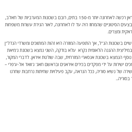
מקורות בעיר חאלב אישרו לרשת החדשות "סוריאת" כי איראן רכשה לאחרונה יותר מ-150 בתים, רובם בשכונות המערביות של חאלב,
בצעים הסיטוניים שהמחוז היה עד לו לאחרונה, לאור הגירת עשרות משפחות
ראקית ומצרים.
יים בשכונות הנ"ל, אך התופעה המוזרה היא זהות המתווכים ומשרדי הנדל"ן
מיליצית ההגנה הלאומית נקרא עלא בודקה, השני נמצא בשכונת ג'מיאת
שרד נוסף הנמצא בשכונת אנסארי המזרחית, שבה שולטת איראן. לדברי המקור,
כים ישירות על ידי מפקדים בכירים איראנים ובראשם חאג' ג'וואד אל-ע'פרי –
שירה של נשיא סוריה, ככל הנראה, עקב פעילויות שחיתות נרחבות שחרגו
בסוריה..