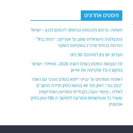
פוסטים אחרונים
חשיפה: פרטים מהנספח הביטחוני להסכם לבנון – ישראל
הטכנולוגיה הישראלית שתגן על אמריקה: "כיפת ברזל"
נפרסת בבסיסי ארה"ב באוקיינוס השקט
מצרים: יום ציון למהפכת 30 ביוני
10 הצבאות החזקים בעולם לשנת 2026. ספויילר: ישראל
במקום ה-15 ומקדימה את איראן
ראיונות מצולמים על ענייני דיומא בעולם הערבי עם האתר
"נציב.נט": ראיון מס' 46 בנושא ניסיון חדירת הכשב"ם
לאילת , פיטורי הענק בקהיליית המודיעין האמריקאית
שעורר גל אנטישמיות והפריצה למחשבי ה-FBI ועיון בתיקי
אפשטיין