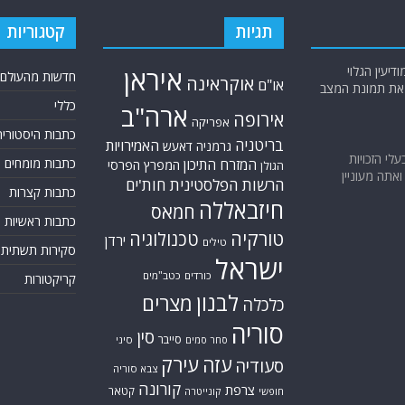
תגיות
קטגוריות
יעין הגלוי
איראן
חדשות מהעולם
אוקראינה
או"ם
א את תמונת המצב
כללי
ארה"ב
אירופה
אפריקה
כתבות היסטוריה
בריטניה
האמירויות
גרמניה
דאעש
בעלי הזכויות
כתבות מומחים
המזרח התיכון
המפרץ הפרסי
הגולן
אתה מעוניין
הרשות הפלסטינית
חות'ים
כתבות קצרות
חיזבאללה
חמאס
כתבות ראשיות
טורקיה
טכנולוגיה
ירדן
טילים
סקירות תשתית
ישראל
כורדים
כטב"מים
קריקטורות
לבנון
מצרים
כלכלה
סוריה
סין
סייבר
סיני
סחר סמים
עזה
עירק
סעודיה
צבא סוריה
קורונה
צרפת
קטאר
חופשי
קונייטרה