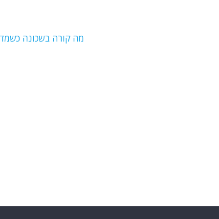
b
ra
A
o
m
p
o
p
מה קורה בשכונה כשמדב
k