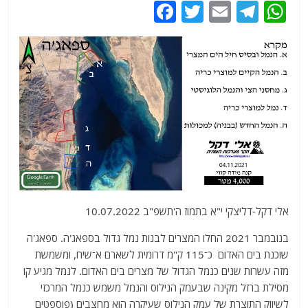
F
T
E
T
W
a
w
m
el
h
c
itt
ai
e
at
e
er
l
g
s
b
ra
A
o
m
p
o
p
k
אלי דקל-דליצקי י"א בתמוז ה'תשפ"ב 10.07.2022
בנובמבר 2021 החלו המצרים לבנות נמל גדול בספאג'ה. ספאג'ה
שוכנת בים האדום כ־115 ק"מ דרומית לשארם א־שיח, ומשמשת
מזה עשרות שנים כנמל הגדול של מצרים בים האדום. לנמל מגיע קו
מסילת ברזל מקינה שבעמק הנילוס והנמל משמש כנמל המרכזי
לשיווק התוצרת של עמק הנילוס שעיקרה הוא מחצבים (פוספטים