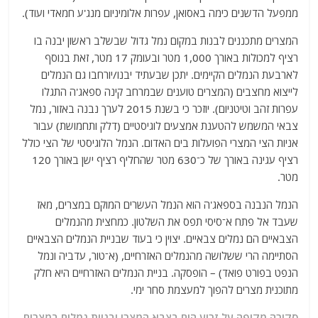
ממפעל הדשנים כימה באסואן, עפרות אלומיניום מנג'ע חמאדי ועוד).
המצרים מתכננים לבנות במקום נמל גדול שבשלב ראשון יבנה בו
רציף למכולות באורך 1,000 מטר ובעומק 17 מטר, זאת בנוסף
לארבעת הנמלים הקיימים. יתכן שבעתיד יבנו/יורחבו גם הנמלים
לייצוא מחצבים (המצרים טוענים שבמרחב קינה ספאג'ה התגלו
עפרות זהב וטיטניום). יוזכר כי בשנת 2015 לערך נבנה באזור, נמל
צבאי המשמש להטענת אמצעים לוגיסטיים (דלק ותחמושת) עבור
אניות הצי המצרי הפועלות בים האדום. הנמל הלוגיסטי של הצי כולל
רציף עגינה באורך של כ־630 מטר שהחליף רציף ישן באורך 120
מטר.
הנמל הנבנה בספאג'ה הוא הנמל העשרים המוקם במצרים, מאז
שעבד אל פתח א־סיסי תפס את השלטון. כמחצית מהנמלים
הצבאיים הם נמלים צבאיים. יצוין כי בעוד שבניית הנמלים הצבאיים
הסתיימה הרי ששלושה מהנמלים האזרחיים, (א־טור, עדביה ונמל
הנפט בפורט פואד) – הופסקה. בניית הנמלים האזרחיים היא חלק
מתוכנית מצרים להפוך למעצמת סחר ימי.
סקירה מקיפה על זרוע הים בצבא המצרי ובניית נמלים במצרים