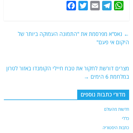
F
T
E
T
W
a
w
m
el
h
c
itt
ai
e
at
e
er
l
g
s
←
נאס"א מפרסמת את "התמונה העמוקה ביותר של
b
ra
A
היקום אי פעם"
o
m
p
o
p
מצרים דורשת לחקור את טבח חיילי הקומנדו באזור לטרון
k
במלחמת 6 הימים
→
מדורי כתבות נוספים
חדשות מהעולם
כללי
כתבות היסטוריה