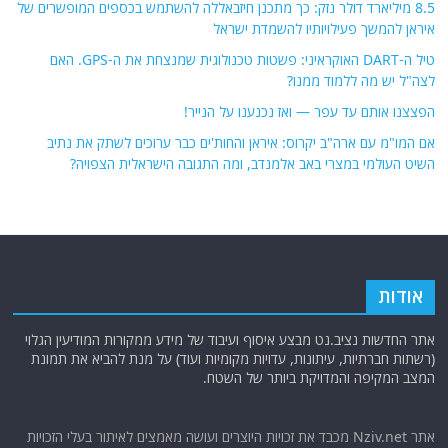
8.5 מיליארד דולר נזק: כך מתכנן חיזבאללה להשתמש בכספים המופשרים של
איראן להמשך פעילויותיו להשמדת ישראל
טיל ה-DART האוקראיני: פשטות טכנולוגית שמנצחת את ה-GPS. האם
לצה"ל יש מה ללמוד ממנו?
הפצצנו אותם עד עפר — ואז נכנענו על הנייר!
אם המו"מ עם ארה"ב יקרוס: איראן והחות'ים כבר ערוכים לשתק את נתיב
השיט העולמי במצרי באב אלמנדב, ומה התגובה הישראלית הצפויה?
אודות
אתר החדשות נציב.נט מבצע איסוף ועיבוד של מידע ממקורות המודיעין הגלוי
(רשתות חברתיות, עיתונות, עדויות מקומיות ועוד) על מנת להביא את תמונת
המצב המקיפה והמדויקת ביותר של השטח.
אתר Nziv.net מכבד את זכויות היוצרים ועושה מאמצים לאיתור בעלי הזכויות