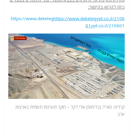
ניתן לקרוא בקישור:
https://www.dekeleg
https://www.dekelegypt.co.il/2106
01
ypt.co.il/210601
קרדיט: סא"ל (בדימוס) אלי דקל – חוקר מערכות תשתית בארצות
ערב