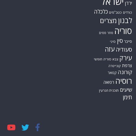
ישראל
ירדן
כלכלה
כורדים
כטב"מים
לבנון
מצרים
סוריה
סחר סמים
סין
סייבר
סיני
עזה
סעודיה
עירק
צבא סוריה חופשי
צרפת
קונייטרה
קורונה
קטאר
רוסיה
רפואה
שיעים
תוכנית הגרעין
תימן