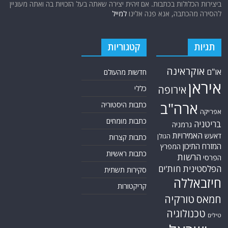
ביצירות הכלולות בכתבות. אם זיהית יצירה שאתה בעל הזכויות בה ואתה מעוניין
להסירה מהכתבה, אנא פנה אלינו
למייל
תגיות
קטגוריות
אוקראינה
או"ם
חדשות מהעולם
איראן
אירופה
כללי
ארה"ב
כתבות היסטוריה
אפריקה
כתבות מומחים
בריטניה
גרמניה
האמירויות
דאעש
הגולן
כתבות קצרות
המזרח התיכון
המפרץ
כתבות ראשיות
הרשות
הפרסי
הפלסטינית
חות'ים
סקירות תשתית
חיזבאללה
קריקטורות
טורקיה
חמאס
טכנולוגיה
טילים