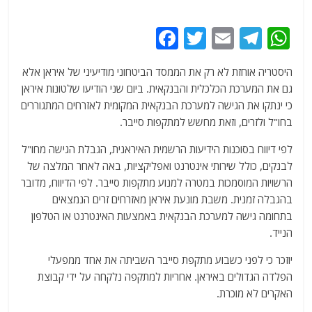
F
T
E
T
W
a
w
m
el
h
היסטריה אוחזת לא רק את הממסד הביטחוני מודיעיני של איראן אלא
c
itt
ai
e
at
גם את המערכת הכלכלית והבנקאית. ביום שני הודיעו שלטונות איראן
e
er
l
g
s
כי ינתקו את הגישה למערכת הבנקאית המקומית לאזרחים המתגוררים
b
ra
A
בחו"ל ולזרים, וזאת מחשש למתקפות סייבר.
o
m
p
לפי דיווח בסוכנות הידיעות הרשמית האיראנית, הגבלת הגישה מחו"ל
o
p
לבנקים, כולל שירותי אינטרנט ואפליקציות, באה לאחר המלצה של
הרשויות המוסמכות במטרה למנוע מתקפות סייבר. לפי הדיווח, מדובר
k
בהגבלה זמנית. משבת מונעת איראן מאזרחים זרים הנמצאים
בתחומה גישה למערכת הבנקאית באמצעות האינטרנט או הטלפון
הנייד.
יוזכר כי לפני כשבוע מתקפת סייבר השביתה את אחד ממפעלי
הפלדה הגדולים באיראן. אחריות למתקפה נלקחה על ידי קבוצת
האקרים לא מוכרת.