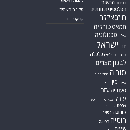
כתבות ראשיות
הרשות
הפרסי
הפלסטינית
חות'ים
סקירות תשתית
חיזבאללה
קריקטורות
טורקיה
חמאס
טכנולוגיה
טילים
ישראל
ירדן
כלכלה
כורדים
כטב"מים
לבנון
מצרים
סוריה
סחר סמים
סין
סייבר
סיני
עזה
סעודיה
עירק
צבא סוריה חופשי
צרפת
קונייטרה
קורונה
קטאר
רוסיה
רפואה
שיעים
תוכנית הגרעין