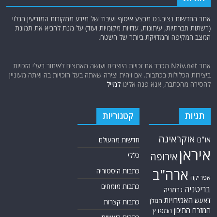
אתר החדשות נציב.נט מבצע איסוף ועיבוד של מידע ממקורות המודיעין הגלוי
(רשתות חברתיות, עיתונות, עדויות מקומיות ועוד) על מנת להביא את תמונת
המצב המקיפה והמדויקת ביותר של השטח.
אתר Nziv.net מכבד את זכויות היוצרים ועושה מאמצים לאיתור בעלי הזכויות
ביצירות הכלולות בכתבות. אם זיהית יצירה שאתה בעל הזכויות בה ואתה מעוניין
להסירה מהכתבה, אנא פנה אלינו
למייל
תגיות
קטגוריות
אוקראינה
או"ם
חדשות מהעולם
איראן
אירופה
כללי
ארה"ב
כתבות היסטוריה
אפריקה
כתבות מומחים
בריטניה
גרמניה
האמירויות
דאעש
הגולן
כתבות קצרות
המזרח התיכון
המפרץ