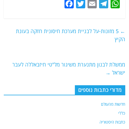
F
T
E
T
W
a
w
m
el
h
c
itt
ai
e
at
e
er
l
g
s
←
5 מזונות-על לבניית מערכת חיסונית חזקה בעונת
b
ra
A
הקיץ
o
m
p
o
p
ממשלת לבנון מתנערת משיגור מל"טי חיזבאללה לעבר
k
ישראל
→
מדורי כתבות נוספים
חדשות מהעולם
כללי
כתבות היסטוריה