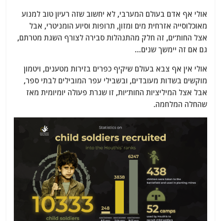
אולי אף אדם בעולם המערבי, לא יחשוב שזה רעיון טוב למנוע
מאוכלוסייה אזרחית מים ומזון, תרופות וסיוע הומניטרי, אבל
אצל החות’ים, זה חלק מהתנהלות סבירה לצורף השגת מטרתם,
גם אם זה יימשך שנים…
אולי אין אף צבא בעולם שיקיף כפרים בזירות מטענים, ויטמון
מוקשים בשדות מעובדים, ובשבילי עפר המובילים לבתי ספר,
אבל אצל המיליציות החות’יות, זו שגרת פעולה יומיומית מאז
שהחלה המלחמה.