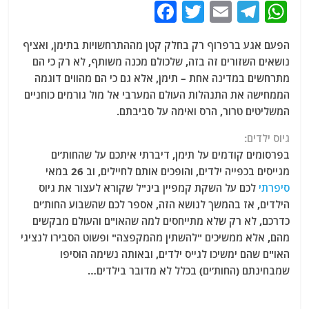
F
T
E
T
W
a
w
m
el
h
הפעם אגע ברפרוף רק בחלק קטן מההתרחשויות בתימן, ואציף
c
itt
ai
e
at
נושאים השזורים זה בזה, שלכולם מכנה משותף, לא רק כי הם
e
er
l
g
s
מתרחשים במדינה אחת – תימן, אלא גם כי הם מהווים דוגמה
b
ra
A
הממחישה את התנהלות העולם המערבי אל מול גורמים כוחניים
המשליטים טרור, הרס ואימה על סביבתם.
o
m
p
o
p
גיוס ילדים:
בפרסומים קודמים על תימן, דיברתי איתכם על שהחות’ים
k
מגייסים בכפייה ילדים, והופכים אותם לחיילים, וב 26 במאי
סיפרתי
לכם על השקת קמפיין בינ"ל שקורא לעצור את גיוס
הילדים, אז בהמשך לנושא הזה, אספר לכם שהשבוע החות’ים
כדרכם, לא רק שלא מתייחסים למה שהאו"ם והעולם מבקשים
מהם, אלא ממשיכים "להשתין מהמקפצה" ופשוט הסבירו לנציגי
האו"ם שהם ימשיכו לגייס ילדים, ובאותה נשימה הוסיפו
שמבחינתם (החות’ים) בכלל לא מדובר בילדים…