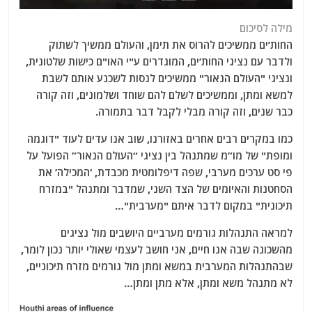
מילה לסיכום
החות’ים ממשיכים להרוס את תימן, והעולם ממשיך לשתוק
ולדבר עם נציגי החות’ים, המוגדרים ע"י האו"ם כישות שלטונית,
ונציגי "העולם הנאור" ממשיכים לנסות לשכנע אותם לשבת
למשא ומתן, וממשיכים לשלם להם שוחד ושלמונים, וזה קורה
כבר שנים, וזה קורה מבלי לקבל דבר בתמורה.
כמו במקרים רבים אחרים באזורנו, שוב אנו עדים לעוד "דוגמה
ומופת" של מו”מ שמתנהל בין נציגי “העולם הנאור” הפועל על
פי סט ערכים מערבי, שפה דיפלומטית מכבדת, ‘המכילה’ את
הסחטנות והאיומים של הצד השני, שמדבר ומתנהל "במזרח
תיכונית" במקום לדבר איתם "מערבית"…
למראה התנהלות גורמים מערביים היושבים מול נציגים
מהשכונה שבה אנו חיים, אני חושב לעצמי שאולי יותר נכון לומר,
שבהתנהלות המערבית במשא ומתן מול גורמים מזרח תיכוניים,
לא מתנהל משא ומתן, אלא מתן ומתן…