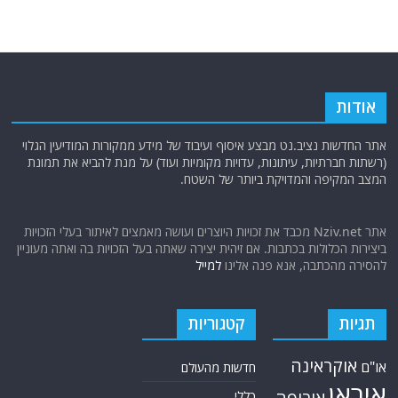
אודות
אתר החדשות נציב.נט מבצע איסוף ועיבוד של מידע ממקורות המודיעין הגלוי
(רשתות חברתיות, עיתונות, עדויות מקומיות ועוד) על מנת להביא את תמונת
המצב המקיפה והמדויקת ביותר של השטח.
אתר Nziv.net מכבד את זכויות היוצרים ועושה מאמצים לאיתור בעלי הזכויות
ביצירות הכלולות בכתבות. אם זיהית יצירה שאתה בעל הזכויות בה ואתה מעוניין
להסירה מהכתבה, אנא פנה אלינו
למייל
תגיות
קטגוריות
אוקראינה
או"ם
חדשות מהעולם
איראן
כללי