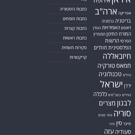
אירופה
ארה"ב
כתבות היסטוריה
אפריקה
כתבות מומחים
בריטניה
גרמניה
האמירויות
דאעש
הגולן
כתבות קצרות
המזרח התיכון
המפרץ
כתבות ראשיות
הרשות
הפרסי
הפלסטינית
חות'ים
סקירות תשתית
חיזבאללה
קריקטורות
טורקיה
חמאס
טכנולוגיה
טילים
ישראל
ירדן
כלכלה
כורדים
כטב"מים
לבנון
מצרים
סוריה
סחר סמים
סין
סייבר
סיני
עזה
סעודיה