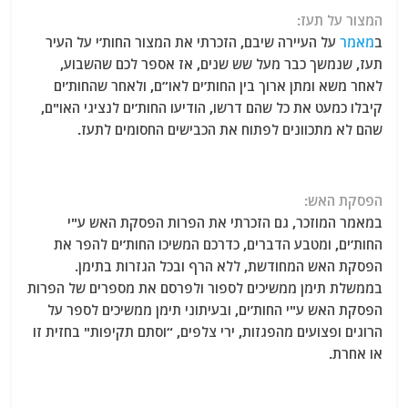
המצור על תעז:
ב
מאמר
על העיירה שיבם, הזכרתי את המצור החות’י על העיר
תעז, שנמשך כבר מעל שש שנים, אז אספר לכם שהשבוע,
לאחר משא ומתן ארוך בין החות’ים לאו”ם, ולאחר שהחות’ים
קיבלו כמעט את כל שהם דרשו, הודיעו החות’ים לנציגי האו"ם,
שהם לא מתכוונים לפתוח את הכבישים החסומים לתעז.
הפסקת האש:
במאמר המוזכר, גם הזכרתי את הפרות הפסקת האש ע"י
החות’ים, ומטבע הדברים, כדרכם המשיכו החות’ים להפר את
הפסקת האש המחודשת, ללא הרף ובכל הגזרות בתימן.
בממשלת תימן ממשיכים לספור ולפרסם את מספרים של הפרות
הפסקת האש ע"י החות’ים, ובעיתוני תימן ממשיכים לספר על
הרוגים ופצועים מהפגזות, ירי צלפים, “וסתם תקיפות" בחזית זו
או אחרת.