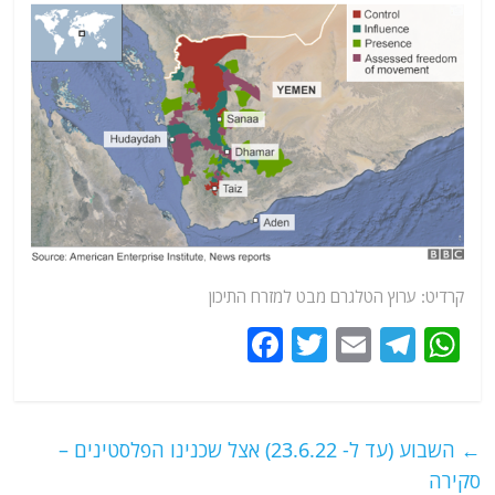
קרדיט:
ערוץ הטלגרם מבט למזרח התיכון
F
T
E
T
W
a
w
m
el
h
c
itt
ai
e
at
e
er
l
g
s
←
השבוע (עד ל- 23.6.22) אצל שכנינו הפלסטינים –
b
ra
A
סקירה