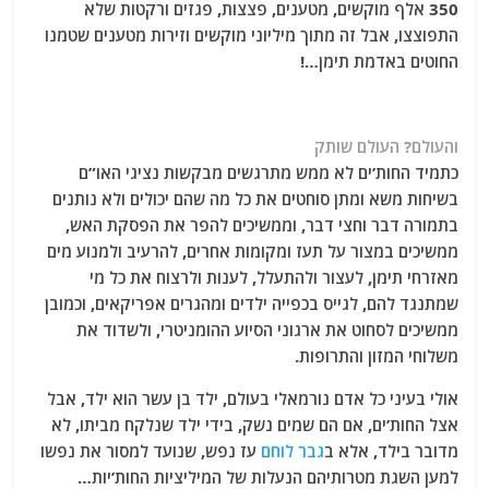
350 אלף מוקשים, מטענים, פצצות, פגזים ורקטות שלא
התפוצצו, אבל זה מתוך מיליוני מוקשים וזירות מטענים שטמנו
החוטים באדמת תימן…!
והעולם? העולם שותק
כתמיד החות’ים לא ממש מתרגשים מבקשות נציגי האו”ם
בשיחות משא ומתן סוחטים את כל מה שהם יכולים ולא נותנים
בתמורה דבר וחצי דבר, וממשיכים להפר את הפסקת האש,
ממשיכים במצור על תעז ומקומות אחרים, להרעיב ולמנוע מים
מאזרחי תימן, לעצור ולהתעלל, לענות ולרצוח את כל מי
שמתנגד להם, לגייס בכפייה ילדים ומהגרים אפריקאים, וכמובן
ממשיכים לסחוט את ארגוני הסיוע ההומניטרי, ולשדוד את
משלוחי המזון והתרופות.
אולי בעיני כל אדם נורמאלי בעולם, ילד בן עשר הוא ילד, אבל
אצל החות’ים, אם הם שמים נשק, בידי ילד שנלקח מביתו, לא
מדובר בילד, אלא ב
גבר לוחם
עז נפש, שנועד למסור את נפשו
למען השגת מטרותיהם הנעלות של המיליציות החות’יות…