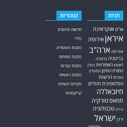
תגיות
קטגוריות
אוקראינה
או"ם
חדשות מהעולם
איראן
אירופה
כללי
ארה"ב
כתבות היסטוריה
אפריקה
כתבות מומחים
בריטניה
גרמניה
האמירויות
דאעש
הגולן
כתבות קצרות
המזרח התיכון
המפרץ
כתבות ראשיות
הרשות
הפרסי
הפלסטינית
חות'ים
סקירות תשתית
חיזבאללה
קריקטורות
טורקיה
חמאס
טכנולוגיה
טילים
ישראל
ירדן