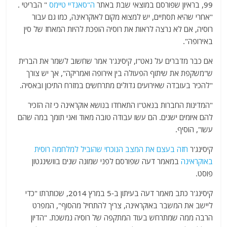
99, בראיון שפורסם במוצאי שבת באתר
ה"סאנדיי טיימס
" הבריטי .
"אחרי שהיא תסתיים, יש למצוא מקום לאוקראינה, כמו גם עבור
רוסיה, אם לא נרצה לראות את רוסיה הופכת להיות המאחז של סין
באירופה".
אם כבר מדברים על נאט"ו, קיסינג'ר אמר שחשוב לשמר את הברית
ש"משקפת את שיתוף הפעולה בין אירופה ואמריקה", אך יש צורך
"להכיר בעובדה שאירועים גדולים מתרחשים במזרח התיכון ובאסיה.
"המדינות החברות בנאט"ו התאחדו בנושא אוקראינה כי זה הזכיר
להם איומים ישנים. הם עשו עבודה טובה מאוד ואני תומך במה שהם
עשו", הוסיף.
קיסינג'ר
חזה בעצם את המצב הנוכחי שהוביל למלחמה רוסית
באוקראינה
במאמר דעה שפורסם לפני שמונה שנים בוושינגטון
פוסט.
קיסינג'ר כתב מאמר דעה בעיתון ב-5 במרץ 2014, שכותרתו "כדי
ליישב את המשבר באוקראינה, צריך להתחיל מהסוף", המפרט
הרבה ממה שמתרחש בעוד המתקפה של רוסיה נמשכת. "הדיון