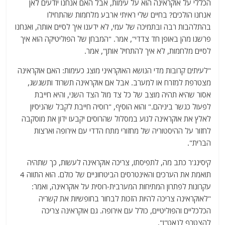
הכללי על אוקראינה הוא על עימות, אבל האם אנחנו יודעים לאן
אנחנו הולכים? בחיים שלי ראיתי ארבע מלחמות שהתחילו
בהתלהבות רבה ובתמיכה של עמי, לא ידענו איך לסיים אותה, ואנחנו
פרשנו מהן באופן חד צדדי", אמר. "המבחן של הפוליטיקה הוא איך
לסיים מלחמות, לא איך להתחיל אותן", אמר.
"לעיתים קרובות מדי הנושא האוקראיני מוצג כעימות: האם אוקראינה
מצטרפת למזרח או למערב. אבל אם אוקראינה תשרוד ותשגשג,
אסור שהיא תהיה מוצב של כל צד מול הצד השני, והיא חייבת
לפעול כגשר ביניהם." והוא הוסיף, "רוסיה חייבת לקבל שהניסיון
לאלץ את אוקראינה לנוע במסלול שהרוסים יקבעו ידון את מוסקבה
לחזור על ההיסטוריה של מחזורי מתח הדדי עם אירופה וארצות
הברית".
קיסינג'ר כתב מה, לתפיסתו, צריכה אוקראינה לעשות, כך שתהיה
תואמת את הערכים והאינטרסים הביטחוניים של כולם.
הוא התווה 4
עקרונות לפתרון המתיחות המערבית-רוסית על אוקראינה, ואמר:
"לאוקראינה צריכה להיות הזכות לבחור בחופשיות את קשריה
הכלכליים והפוליטיים, כולל עם אירופה. גם אוקראינה צריכה
להצטרף לנאט"ו".