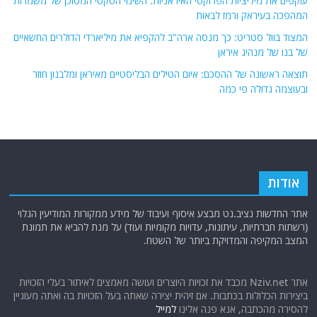
עוקפים את מיליציות הפרוקסי האיראניות: השינוי הטקטי המסוכן של משמרות
המהפכה בעיראק ורמז לבאות
המצוד בוול סטריט: כך מנסה ארה"ב להקפיא את מיליארדי הדולרים החשאיים
של בנו של מנהיג איראן
תוצאה ראשונה של ההסכם: איום הטילים הבליסטיים מאיראן ומלבנון חוזר
ובעוצמה גדולה פי כמה
אודות
אתר החדשות נציב.נט מבצע איסוף ועיבוד של מידע ממקורות המודיעין הגלוי
(רשתות חברתיות, עיתונות, עדויות מקומיות ועוד) על מנת להביא את תמונת
המצב המקיפה והמדויקת ביותר של השטח.
אתר Nziv.net מכבד את זכויות היוצרים ועושה מאמצים לאיתור בעלי הזכויות
ביצירות הכלולות בכתבות. אם זיהית יצירה שאתה בעל הזכויות בה ואתה מעוניין
להסירה מהכתבה, אנא פנה אלינו
למייל