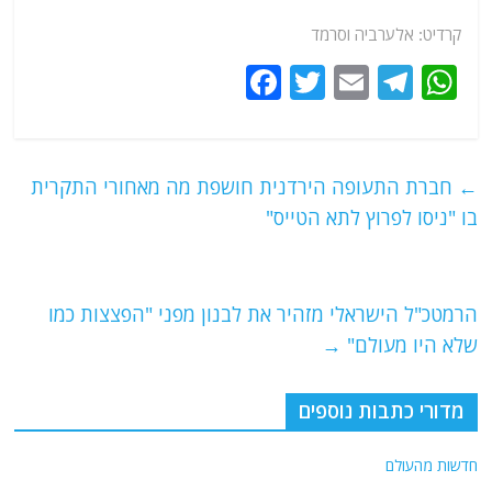
קרדיט: אלערביה וסרמד
F
T
E
T
W
a
w
m
el
h
c
itt
ai
e
at
e
er
l
g
s
←
חברת התעופה הירדנית חושפת מה מאחורי התקרית
b
ra
A
בו "ניסו לפרוץ לתא הטייס"
o
m
p
o
p
הרמטכ"ל הישראלי מזהיר את לבנון מפני "הפצצות כמו
k
שלא היו מעולם"
→
מדורי כתבות נוספים
חדשות מהעולם