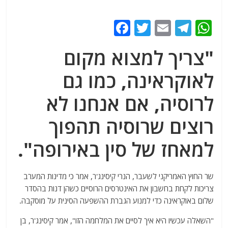
F
T
E
T
W
a
w
m
el
h
"צריך למצוא מקום
c
itt
ai
e
at
e
er
l
g
s
לאוקראינה, כמו גם
b
ra
A
לרוסיה, אם אנחנו לא
o
m
p
רוצים שרוסיה תהפוך
o
p
k
למאחז של סין באירופה".
שר החוץ האמריקני לשעבר, הנרי קיסינג'ר, אמר כי מדינות המערב
צריכות לקחת בחשבון את האינטרסים הרוסיים כשהן דנות בהסדר
שלום באוקראינה כדי למנוע הגברת ההשפעה הסינית על מוסקבה.
"השאלה עכשיו היא איך לסיים את המלחמה הזו", אמר קיסינג'ר, בן