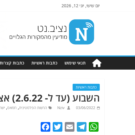
יום שישי, יוני 12, 2026
Nziv.net
מודיעין
מהמקורות
הגלויים
תנאי שימוש
כתבות ראשיות
כתבות קצרות
כתבות ראשיות
השבוע (עד ל- 2.6.22) אצל שכנינו הפלסטינים – סקירה
,
,
03/06/2022
Nziv
הרשות הפלסטינית
חמאס
ישר
F
T
E
T
W