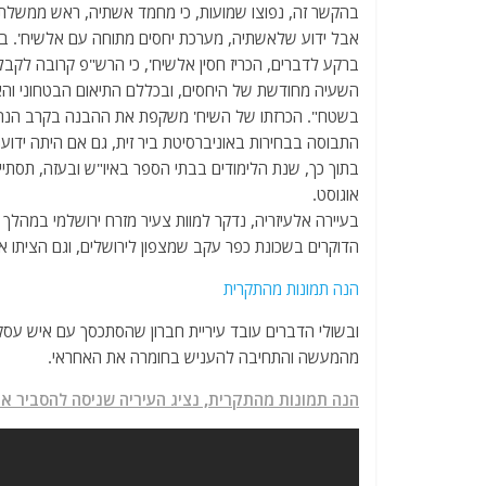
בהקשר זה, נפוצו שמועות, כי מחמד אשתיה, ראש ממשלת
אבל ידוע שלאשתיה, מערכת יחסים מתוחה עם אלשיח'. בי
ברקע לדברים, הכריז חסין אלשיח', כי הרש"פ קרובה לק
השעיה מחודשת של היחסים, ובכללם התיאום הבטחוני וה
בשטח". הכרזתו של השיח' משקפת את ההבנה בקרב הנה
התבוסה בבחירות באוניברסיטת ביר זית, גם אם היתה ידוע
אוגוסט.
בעיירה אלעיזריה, נדקר למוות צעיר מזרח ירושלמי במהלך
הדוקרים בשכונת כפר עקב שמצפון לירושלים, וגם הציתו
הנה תמונות מהתקרית
ובשולי הדברים עובד עיריית חברון שהסתכסך עם איש עסק
מהמעשה והתחיבה להעניש בחומרה את האחראי.
הנה תמונות מהתקרית, נציג העיריה שניסה להסביר את