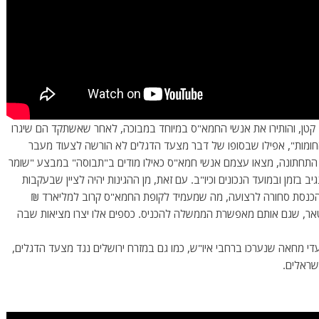
ון" קטן, והותירו את אנשי החמא"ס במיוחד במבוכה, לאחר שאשתקד הם שיגרו
החומות", אפילו שבסופו של דבר מצעד הדגלים לא הורשה לצעוד מעבר
ה התחתונה, מצאו עצמם אנשי חמא"ס כאילו מודים ב"תבוסה" במבצע "שומר
יב בזמן ובמועד הנכונים וכיו"ב. עם זאת, מן ההגינות יהיה לציין שבעקבות
הכנסת סחורה לרצועה, מה שמעמיד לקופת החמא"ס קרוב למליארד ₪
ספי ממשלת קטאר, שגם אותם מאפשרת הממשלה להכניס. כספים אלו יצרו מציאות שבה
י מחאה שנערכו ברחבי איו"ש, כמו גם במזרח ירושלים נגד מצעד הדגלים,
ישראלים.