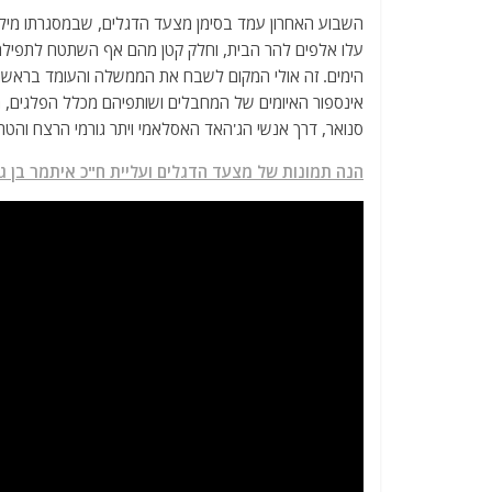
a
w
m
el
h
השבוע האחרון עמד בסימן מצעד הדגלים, שבמסגרתו מילאו
c
itt
ai
e
at
עלו אלפים להר הבית, וחלק קטן מהם אף השתטח לתפילה
e
er
l
g
s
הימים. זה אולי המקום לשבח את הממשלה והעומד בראשה, ש
b
ra
A
אינספור האיומים של המחבלים ושותפיהם מכלל הפלגים, ה
סנואר, דרך אנשי הג'האד האסלאמי ויתר גורמי הרצח והטרו
o
m
p
o
p
הנה תמונות של מצעד הדגלים ועליית ח"כ איתמר בן 
k