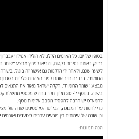
בסופו של יום, כל האיומים הללו, לא הולידו אפילו "עכבר
בדיוק באותם נסיבות רקטות, והביאו לפרוץ מבצע "שומר 
לשער שכם, ולאחר ירי הרקטות גם אישור זה בוטל. בשור
החומות". דבר זה חייב אותם לפזר הצהרות כלליות בסגנון נג
מבצע "שומר החומות", הקלה ישראל מאוד את התנאים ל
בשנה. בנוסף ל- 30 מליון דולר בחודש מכ
לחמא"ס יש הרבה להפסיד מסבב אלימות נוסף.
כדי לחפות על המבוכה, הבליטו הפלסטינים שורה של מצעד
וכן שורה של עימותים בין פורעים ערבים לצועדים ואזרחים 
הנה תמונות: