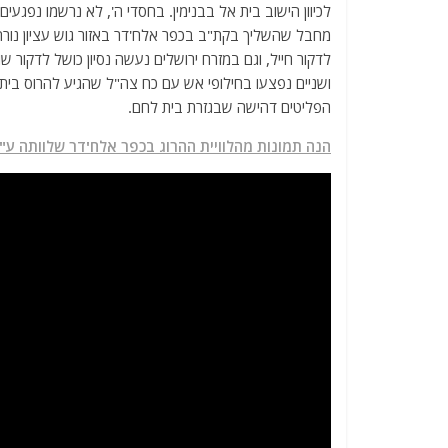
לכיוון הישוב בית אל בבנימין. בחסדי ה', לא נרשמו נפג
מחבל שהשליך בקת"ב בכפר אלח'דר באזור גוש עציון נור
לדקור חייל, וגם במזרח ירושלים נעשה נסיון כושל לדקור
ושניים נפצעו בחילופי אש עם כח צה"ל שהגיע להרוס בית
הפליטים דהישה שבגזרת בית לחם.
הנה תמונות מהלוויית ההרוג בכפר אלח'דר שלוותה ע"י