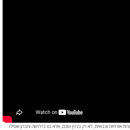
טרות אזרחיות וצבאיות, לא רק בג'נין ושכם, אלא גם בדהישה וחברון ואפילו