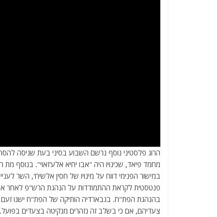
הרוג פלסטיני נוסף נרשם השבוע בסיני בעת שניסה להסת
מחמד פיאד, שכינויו היה "אבו יחיא אלע'זאוי". בנוסף 
במישור הפנימי דווח על מינויו של חסין אלשיח', השר לעניי
פנטסטית לקראת ההתמודדות על הנהגת הרש"פ לאחר אבו 
בהנהגת הפת"ח. בגבארדיה הותיקה של הפת"ח ישנו זעם רב
צעדיהם, אם כי בשלב זה נזהרים מנקיטה בצעדים בפועל.