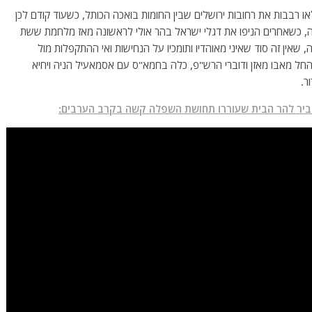
 רבבות את רחובות ירושלים שבין החומות בואכה הכותל, כשעוד קודם לכן
, כשאחרים הניפו את דגלי ישראל בהר אולי לראשונה מאז מלחמת ששת
אין זה סוד שאיני מאוהדיו ותומכיו על הנחישות ואי ההתקפלות מול
חל מאבו מאזן ודוברי הרש"פ, כלה בחמא"ס עם אסמאעיל הניה ויחיא
ר.
גביר להר הבית שעוררו תחושת השפלה קשה בקרב הערבים: