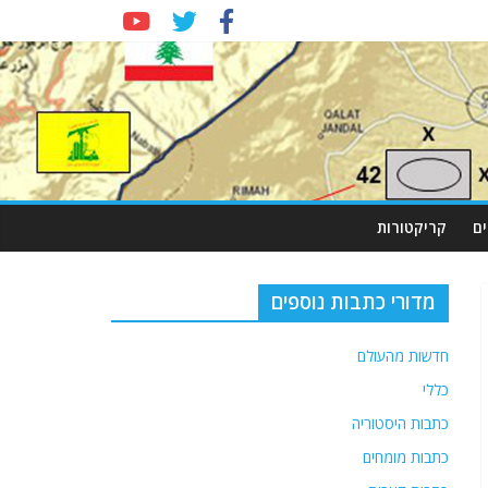
ם
קריקטורות
מדורי כתבות נוספים
חדשות מהעולם
כללי
כתבות היסטוריה
כתבות מומחים