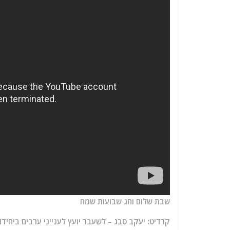
שבת שלום וחג שבועות שמח
קרדיט: יעקב סבג – לשעבר יועץ לענייני ערבים ביחיד