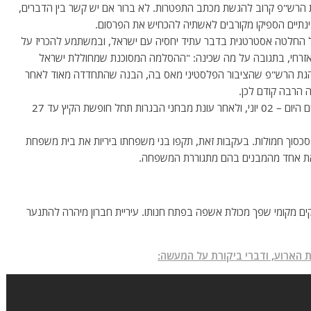
 הרש"פ קרוב להגשת מכתב התפטרות. לא ברור אם יש קשר בין הדברים,
נתיים הספיקו מקורבים לאשתיה להכחיש את הפרסום.
בל החלטה אסטרטגית בדבר עתיד יחסיה עם ישראל, ובמשתמע להכריז על
אזרחי, בתגובה על מה שכינה: "ההסלמה המסוכנת שמחוללת ישראל
גת הרש"פ שהציבור הפלסטיני מאס בה, הבנה שהתחדדה מאוד לאחר
ה הרבה קודם לכן.
בתוך כך, שנת הלימודים בבתי הספר באיו"ש ובעזה, תסתיים היום – 02 יוני, ולאחר עונת מבחני הבגרות תחל חופשת הקיץ עד 27
 סכסוך חמולות. בעקבות זאת, תקפו בני משפחתו ביריות את בית משפחת
 את אחד מהמבנים בהם מתגוררת המשפחה.
ים מקומי שפך מכולת אשפה בפתח חנותו. עיריית חברון מיהרה להתנער
 הארוע, ודברי ביקורת על המעשה: