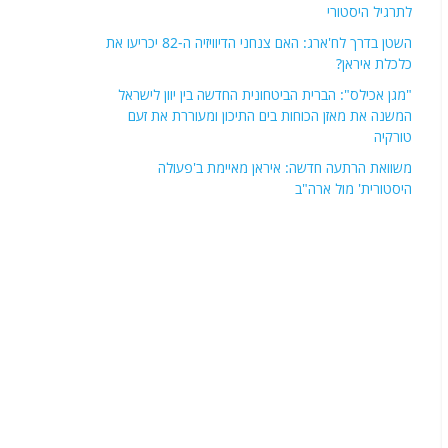
פוסטים אחרונים
מונדיאל – השווים והשווים יותר!
אחרי עשור של נתק: מטוסי קרב טורקים נחתו במצרים
לתרגיל היסטורי
השטן בדרך לח'ארג: האם צנחני הדיוויזיה ה-82 יכריעו את
כלכלת איראן?
"מגן אכילס": הברית הביטחונית החדשה בין יוון לישראל
המשנה את מאזן הכוחות בים התיכון ומעוררת את זעם
טורקיה
משוואת הרתעה חדשה: איראן מאיימת ב'פעולה