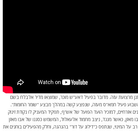
נן מרצועת עזה. מדובר בפעיל דאע"ש מוכר, שמוצאו מדיר אלבלח בשם
מת השבוע פעיל חמא"ס מעזה, שנפצע קשה במהלך מבצע "שומר החומות".
נים אזרחיים, למזכיר הועד הפועל של אש"ף, תפקיד המעניק לו נקודת זינוק
מאזן, כאשר מנגד, ניצב מחמוד אלעאלול, המשמש כסגנו של אבו מאזן
 על המינוי, שנתפס כ"דילוג על דור" בהנהגה, וחלק מהפעילים בוחנים את