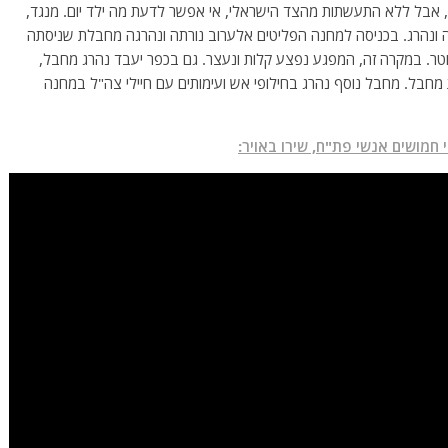
עים, אבל ללא התעשתות מהצד הישראלי, אי אפשר לדעת מה ילד יום. מנגד,
ה ונהרג. בכניסה למחנה הפליטים אלערוב נורתה ונהרגה מחבלת שניסתה
 שוטר. במקרה זה, המפגע נפצע קלות ונעצר. גם בכפר יעבד נהרג מחבל,
 מחבל. מחבל נוסף נהרג בחילופי אש ועימותים עם חיילי צה"ל במחנה
 חמושים אנשי פת"ח, שירו באויר: