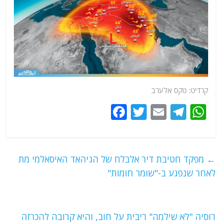
קרדיט: טקס אלערב
F
T
E
T
W
a
w
m
el
h
c
itt
ai
e
at
e
er
l
g
s
←
מפקד חטיבת דיר אלבלח של הגיהאד האיסאלמי מת
b
ra
A
לאחר שנפגע ב-"שומר חומות"
o
m
p
o
p
רוסיה "לא שילמה" ריבית על חוב, והיא קרובה להכרזה