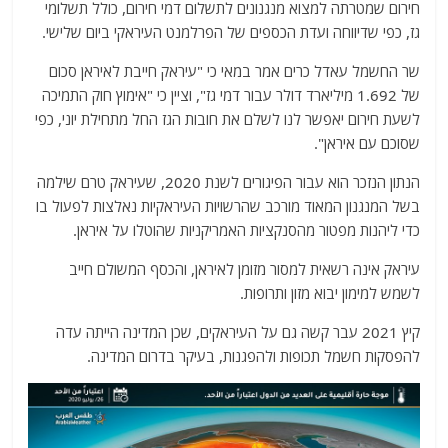
חירום שמטרתה למצוא מנגנונים לתשלום דמי חירום, כולל תשלומי
גז, כפי שדיווחה ועדת הכספים של הפרלמנט העיראקי ביום שלישי.
שר החשמל עאדל כרים אמר במאי כי "עיראק חייבת לאיראן סכום
של 1.692 מיליארד דולר עבור דמי גז", וציין כי "אימוץ חוק התמיכה
לשעת חירום יאפשר לנו לשלם את חובות הגז החל מתחילת יוני, כפי
שסוכם עם איראן".
הנתון הנזכר הוא עבור הפיגורים לשנת 2020, שעיראק טרם שילמה
בשל המנגנון המאוד מורכב שהרשויות העיראקיות נאלצות לפעול בו
כדי ליהנות מפטור מהסנקציות האמריקניות שהוטלו על איראן.
עיראק אינה רשאית למסור מזומן לאיראן, והכסף המשולם חייב
לשמש למימון יבוא מזון ותרופות.
קיץ 2021 עבר קשה גם על העיראקים, שכן המדינה הייתה עדה
להפסקות חשמל תכופות ולהפגנות, בעיקר בדרום המדינה.