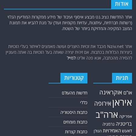
אודות
אתר החדשות נציב.נט מבצע איסוף ועיבוד של מידע ממקורות המודיעין הגלוי
(רשתות חברתיות, עיתונות, עדויות מקומיות ועוד) על מנת להביא את תמונת
המצב המקיפה והמדויקת ביותר של השטח.
אתר Nziv.net מכבד את זכויות היוצרים ועושה מאמצים לאיתור בעלי הזכויות
ביצירות הכלולות בכתבות. אם זיהית יצירה שאתה בעל הזכויות בה ואתה מעוניין
להסירה מהכתבה, אנא פנה אלינו
למייל
תגיות
קטגוריות
אוקראינה
או"ם
חדשות מהעולם
איראן
אירופה
כללי
ארה"ב
כתבות היסטוריה
אפריקה
כתבות מומחים
בריטניה
גרמניה
האמירויות
דאעש
הגולן
כתבות קצרות