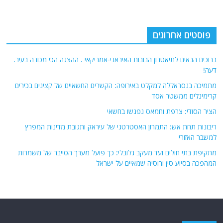
פוסטים אחרונים
ברוכים הבאים לתיאטרון הבובות האיראני-אמריקאי . ההצגה הכי מכורה בעיר.
דעה!
מתמיכה בנסראללה למקלט באירופה: הקשרים החשאיים של קצינים בכירים
קרימינלים ממשטר אסד
הציר הסודי: צרפת וחמאס נפגשו בחשאי
ריבונות תחת אש: התמרון האסטרטגי של עיראק ותגובת מדינות המפרץ
למשבר האזורי
מתקיפת בתי חולים ועד מעקב גלובלי: כך פועל מערך הסייבר של משמרות
המהפכה בסיוע סין ורוסיה שמאיים על ישראל