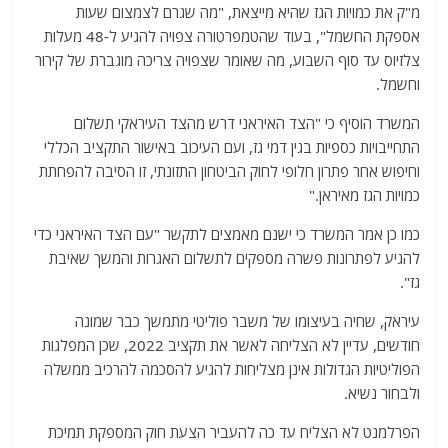
מ"ק את כמויות הגז שהיא מייצאת, "מה שגרם לצמצום שעות
אספקת החשמל", בעוד שהטמפרטורה צפויה להגיע ל-48 מעלות
צלזיוס עד סוף השבוע, מה שאומר שצפויה צריכה מוגברת של קירור
וחשמל.
המשרד הוסיף כי "הצד האיראני דרש מהצד העיראקי תשלום
התחייבויות כספיות בגין דמי גז, ועם העיכוב באישור התקציב הכללי
וחיפוש אחר פתרון חלופי לחוק הביטחון התזונתי, זו הסיבה להפחתת
כמויות הגז מאיראן."
כמו כן אמר המשרד כי ישנם מאמצים לתקשר "עם הצד האיראני כדי
להגיע לפתרונות פשרה מספקים לתשלום האגרות והמשך שאיבת
גז".
עיראק, שחיה בעיצומו של משבר פוליטי מתמשך כבר שמונה
חודשים, עדיין לא הצליחה לאשר את תקציב 2022, שכן המפלגות
הפוליטיות הגדולות אינן מצליחות להגיע להסכמה להרכיב ממשלה
ולבחור נשיא.
הפרלמנט לא הצליח עד כה להעביר הצעת חוק המספקת תמיכת