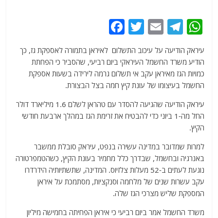
F
T
E
T
W
a
w
m
el
h
עיראק הודיעה על עיכוב התשלום לאיראן בתמורה לאספקת גז, כך
c
itt
ai
e
at
הודיע משרד החשמל העיראקי ביום רביעי, שהסביר כי הפחתת
e
er
l
g
s
כמויות הגז מאיראן עקב אי תשלום גרמה לירידה בשעות אספקת
b
ra
A
החשמל בעיצומו של עונת קיץ חמה בצל הבצורת.
o
m
p
עיראק הודיעה שהגיעה להסדר עם טהראן לשלם 1.6 מיליארד דולר
o
p
החל מה-1 ביוני כדי להבטיח את זרימת הגז במהלך ארבעת חודשי
הקיץ.
k
למרות שמדובר במדינה עשירה בנפט, עיראק סובלת ממשבר
באנרגיה ובחשמל, שבדרך כלל מחמיר בעונת הקיץ, כשהטמפרטורה
נוגעת לעתים ב-52 מעלות צלזיוס. המדינה, שתשתיותיה הידרדרו
עקב עשרות שנים של מלחמה וסנקציות, מסתמכת על איראן
המספקת שליש מצרכי הגז שלה.
משרד החשמל אמר ביום רביעי כי איראן הפחיתה בחמישה מיליון