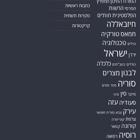
המזרח התיכון
המפרץ
כתבות ראשיות
הרשות
הפרסי
הפלסטינית
חות'ים
סקירות תשתית
חיזבאללה
קריקטורות
טורקיה
חמאס
טכנולוגיה
טילים
ישראל
ירדן
כלכלה
כורדים
כטב"מים
לבנון
מצרים
סוריה
סחר סמים
סין
סייבר
סיני
עזה
סעודיה
עירק
צבא סוריה חופשי
צרפת
קונייטרה
קורונה
קטאר
רוסיה
רפואה