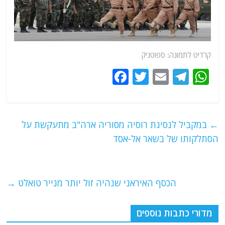
קרדיט לתמונה: ספוטניק
F
T
E
T
W
a
w
m
el
h
c
itt
ai
e
at
e
er
l
g
s
←
במקביל לנסיגת רוסיה מסוריה ארה"ב מתעקשת על
b
ra
A
הסתלקותו של בשאר אל-אסד
o
m
p
o
p
הכסף האיראני שנהיה זול יותר מנייר טואלט
→
k
מדורי כתבות נוספים