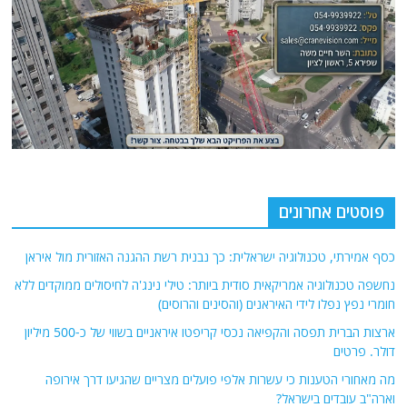
פוסטים אחרונים
כסף אמירתי, טכנולוגיה ישראלית: כך נבנית רשת ההגנה האזורית מול איראן
נחשפה טכנולוגיה אמריקאית סודית ביותר: טילי נינג'ה לחיסולים ממוקדים ללא
חומרי נפץ נפלו לידי האיראנים (והסינים והרוסים)
ארצות הברית תפסה והקפיאה נכסי קריפטו איראניים בשווי של כ-500 מיליון
דולר. פרטים
מה מאחורי הטענות כי עשרות אלפי פועלים מצריים שהגיעו דרך אירופה
וארה"ב עובדים בישראל?