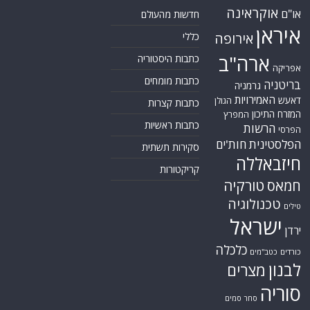
אוקראינה
או"ם
חדשות מהעולם
איראן
אירופה
כללי
ארה"ב
כתבות היסטוריה
אפריקה
כתבות מומחים
בריטניה
גרמניה
האמירויות
דאעש
הגולן
כתבות קצרות
המזרח התיכון
המפרץ
כתבות ראשיות
הרשות
הפרסי
הפלסטינית
חות'ים
סקירות תשתית
חיזבאללה
קריקטורות
טורקיה
חמאס
טכנולוגיה
טילים
ישראל
ירדן
כלכלה
כורדים
כטב"מים
לבנון
מצרים
סוריה
סחר סמים