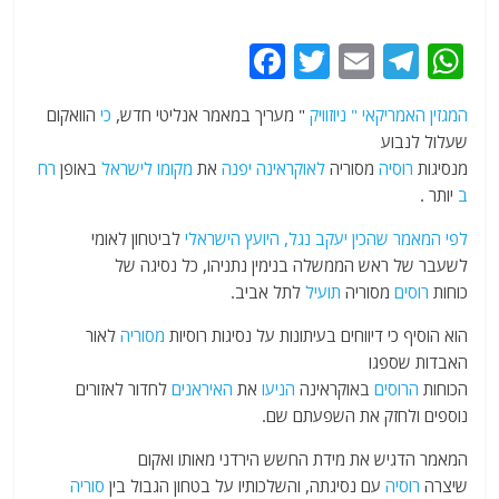
F
T
E
T
W
a
w
m
el
h
המגזין האמריקאי " ניוזוויק
" מעריך במאמר אנליטי חדש,
כי
הוואקום
c
itt
ai
e
at
שעלול לנבוע
e
er
l
g
s
מנסיגות
רוסיה
מסוריה
לאוקראינה
יפנה
את
מקומו
לישראל
באופן
רח
b
ra
A
ב
יותר .
o
m
p
לפי המאמר שהכין יעקב נגל, היועץ הישראלי
לביטחון לאומי
o
p
לשעבר של ראש הממשלה בנימין נתניהו, כל נסיגה של
כוחות
רוסים
מסוריה
תועיל
לתל אביב.
k
הוא הוסיף כי דיווחים בעיתונות על נסיגות רוסיות
מסוריה
לאור
האבדות שספגו
הכוחות
הרוסים
באוקראינה
הניעו
את
האיראנים
לחדור לאזורים
נוספים ולחזק את השפעתם שם.
המאמר הדגיש את מידת החשש הירדני מאותו ואקום
שיצרה
רוסיה
עם נסיגתה, והשלכותיו על בטחון הגבול בין
סוריה