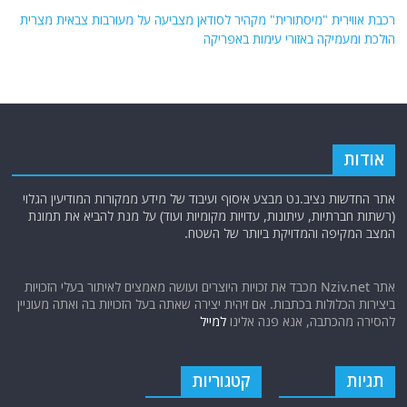
רכבת אווירית "מיסתורית" מקהיר לסודאן מצביעה על מעורבות צבאית מצרית
הולכת ומעמיקה באזורי עימות באפריקה
אודות
אתר החדשות נציב.נט מבצע איסוף ועיבוד של מידע ממקורות המודיעין הגלוי
(רשתות חברתיות, עיתונות, עדויות מקומיות ועוד) על מנת להביא את תמונת
המצב המקיפה והמדויקת ביותר של השטח.
אתר Nziv.net מכבד את זכויות היוצרים ועושה מאמצים לאיתור בעלי הזכויות
ביצירות הכלולות בכתבות. אם זיהית יצירה שאתה בעל הזכויות בה ואתה מעוניין
להסירה מהכתבה, אנא פנה אלינו
למייל
תגיות
קטגוריות