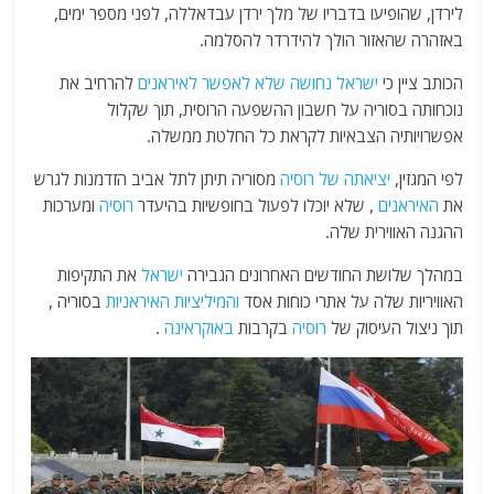
לירדן, שהופיעו בדבריו של מלך ירדן עבדאללה, לפני מספר ימים,
באזהרה שהאזור הולך להידרדר להסלמה.
הכותב ציין כי
ישראל נחושה שלא לאפשר
לאיראנים
להרחיב את
נוכחותה בסוריה על חשבון ההשפעה הרוסית, תוך שקלול
אפשרויותיה הצבאיות לקראת כל החלטת ממשלה.
לפי המגזין,
יציאתה של
רוסיה
מסוריה תיתן לתל אביב הזדמנות לגרש
את
האיראנים
, שלא יוכלו לפעול בחופשיות בהיעדר
רוסיה
ומערכות
ההגנה האווירית שלה.
במהלך שלושת החודשים האחרונים הגבירה
ישראל
את התקיפות
האוויריות שלה על אתרי כוחות אסד
והמיליציות
האיראניות
בסוריה ,
תוך ניצול העיסוק של
רוסיה
בקרבות
באוקראינה
.