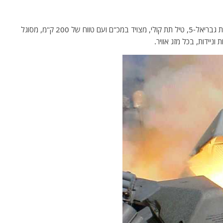
אסטוניה ביקשה אישור מישראל להעביר לאוקראינה מערכת גבריאל-5, טיל תת קולי, מצויד במכ"ם ועם טווח של 200 ק"מ, מסוגל
ניידות, בכל מזג אוויר.