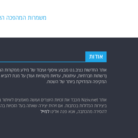
b
ra
A
o
m
p
o
p
משמרות המהפכה האיראנים עוצר
k
אודות
אתר החדשות נציב.נט מבצע איסוף ועיבוד של מידע ממקורות המוד
(רשתות חברתיות, עיתונות, עדויות מקומיות ועוד) על מנת להבי
המקיפה והמדויקת ביותר של השטח.
אתר Nziv.net מכבד את זכויות היוצרים ועושה מאמצים לאיתור 
ביצירות הכלולות בכתבות. אם זיהית יצירה שאתה בעל הזכויות בה ו
להסירה מהכתבה, אנא פנה אלינו
למייל