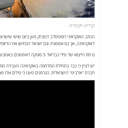
קרדיט: ויקיפדיה
הכתב האוקראיני רוסטיסלב דמצ'וק טען ביום שישי שיש
לאוקראינה, אך גם אסטוניה וגם ישראל הכחישו את הדיווחים
גרסת הייצוא של טילי גבריאל 5 סופקה לאסטונים באמצעות חברת בת סינגפורית של התעשייה האווירית, בעסקה בשווי 30 מיליון דולר.
יש לציין כי כבר בתחילת המלחמה באוקראינה העבירה מ
חברת "אלביט" הישראלית. הגרמנים טענו כי טילים אלו פותחו 