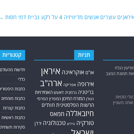
ים אנשים מדיוויזיה 4 על רקע גביית דמי חסות
→
תגיות
קטגוריות
יעין הגלוי
איראן
חדשות מהעולם
אוקראינה
או"ם
א את תמונת המצב
כללי
ארה"ב
אירופה
אפריקה
כתבות היסטוריה
בריטניה
האמירויות
גרמניה
דאעש
בעלי הזכויות
המזרח התיכון
כתבות מומחים
המפרץ הפרסי
הגולן
אתה מעוניין
הרשות הפלסטינית
חות'ים
כתבות קצרות
חיזבאללה
חמאס
כתבות ראשיות
טורקיה
טכנולוגיה
ירדן
טילים
סקירות תשתית
ישראל