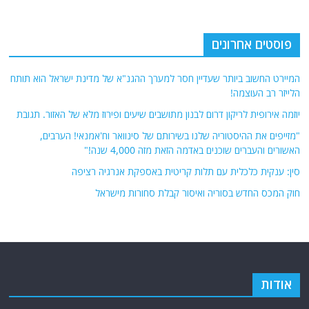
פוסטים אחרונים
המיירט החשוב ביותר שעדיין חסר למערך ההגנ"א של מדינת ישראל הוא תותח
הלייזר רב העוצמה!
יוזמה אירופית לריקון דרום לבנון מתושבים שיעים ופירוז מלא של האזור. תגובת
"מזייפים את ההיסטוריה שלנו בשירותם של סינוואר וח'אמנאי! הערבים,
האשורים והעברים שוכנים באדמה הזאת מזה 4,000 שנה!"
סין: ענקית כלכלית עם תלות קריטית באספקת אנרגיה רציפה
חוק המכס החדש בסוריה ואיסור קבלת סחורות מישראל
אודות