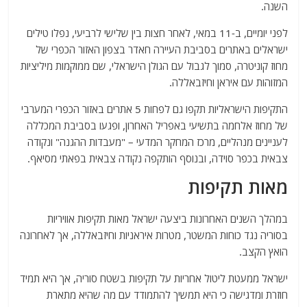
השנה.
לפני יומיים, ב-11 במאי, לאחר חצות בין שלישי לרביעי, נפלו טילים
ישראלים באתרים בסביבת העיירה חאדר בצפון האזור הכפרי של
מחוז קוניטרה, סמוך לגבול עם הגולן הישראלי, שם ממוקמות מיליציות
המזוהות עם איראן וחיזבאללה.
התקיפות הישראליות תקפו גם לפחות 5 אתרים באזור הכפרי המערבי
של מחוז אלחמה בתשיעי באפריל האחרון, ופגעו בסביבת המכללה
לעניינים מנהליים, מרכז המחקר המדעי – "מעבדות ההגנה" ונקודה
צבאית בכפר סוידה, ובנוסף הותקפה נקודה צבאית בפאתי מסיאף.
מאות תקיפות
במהלך השנים האחרונות ביצעה ישראל מאות תקיפות אוויריות
בסוריה נגד כוחות המשטר, מטרות איראניות וחיזבאללה, אך לאחרונה
הואץ הקצב.
ישראל ממעטת ליטול אחריות על תקיפות בשטח סוריה, אך היא תמיד
חוזרת ומדגישה כי היא תמשיך להתמודד עם מה שהיא מתארת ​​