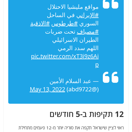
مواقع مليشيا الاحتلال
#الإيراني
في الساحل
السوري
#طرطوس
#الاذقية
#مصياف
تحت ضربات
الطيران الاسرائيلي
اللهم سدد الرمي
pic.twitter.com/xT3i9z6Ai
p
— عبد السلام الأمين
May 13, 2022
(@abd9722)
12 תקיפות ב-5 חודשים
ראוי לציין שישראל תקפה את סוריה יותר מ-12 פעמים מתחילת