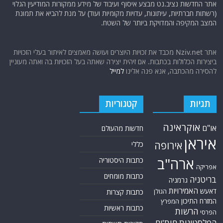
אתר החדשות נציב.נט מבצע איסוף ועיבוד של מידע ממקורות המודיעין הגלוי
(רשתות חברתיות, עיתונות, עדויות מקומיות ועוד) על מנת להביא את תמונת
המצב המקיפה והמדויקת ביותר של השטח.
אתר Nziv.net מכבד את זכויות היוצרים ועושה מאמצים לאיתור בעלי הזכויות
ביצירות הכלולות בכתבות. אם זיהית יצירה שאתה בעל הזכויות בה ואתה מעוניין
להסירה מהכתבה, אנא פנה אלינו
למייל
תגיות
קטגוריות
אוקראינה
או"ם
חדשות מהעולם
איראן
אירופה
כללי
ארה"ב
כתבות היסטוריה
אפריקה
כתבות מומחים
בריטניה
גרמניה
האמירויות
דאעש
הגולן
כתבות קצרות
המזרח התיכון
המפרץ
כתבות ראשיות
הרשות
הפרסי
הפלסטינית
חות'ים