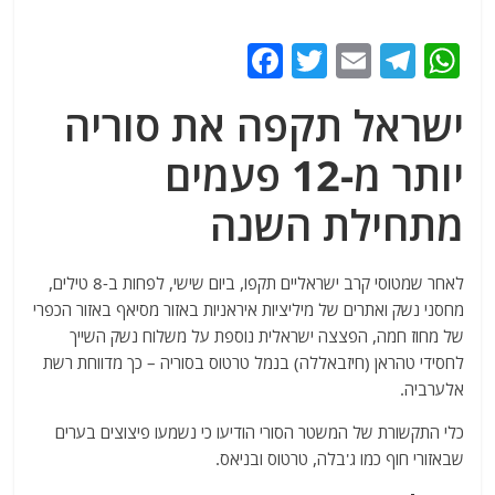
F
T
E
T
W
a
w
m
el
h
ישראל תקפה את סוריה
c
itt
ai
e
at
e
er
l
g
s
יותר מ-12 פעמים
b
ra
A
מתחילת השנה
o
m
p
o
p
לאחר שמטוסי קרב ישראליים תקפו, ביום שישי, לפחות ב-8 טילים,
k
מחסני נשק ואתרים של מיליציות איראניות באזור מסיאף באזור הכפרי
של מחוז חמה, הפצצה ישראלית נוספת על משלוח נשק השייך
לחסידי טהראן (חיזבאללה) בנמל טרטוס בסוריה – כך מדווחת רשת
אלערביה.
כלי התקשורת של המשטר הסורי הודיעו כי נשמעו פיצוצים בערים
שבאזורי חוף כמו ג'בלה, טרטוס ובניאס.