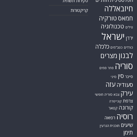
סקירות תשתית
חיזבאללה
קריקטורות
טורקיה
חמאס
טכנולוגיה
טילים
ישראל
ירדן
כלכלה
כורדים
כטב"מים
לבנון
מצרים
סוריה
סחר סמים
סין
סייבר
סיני
עזה
סעודיה
עירק
צבא סוריה חופשי
צרפת
קונייטרה
קורונה
קטאר
רוסיה
רפואה
שיעים
תוכנית הגרעין
תימן