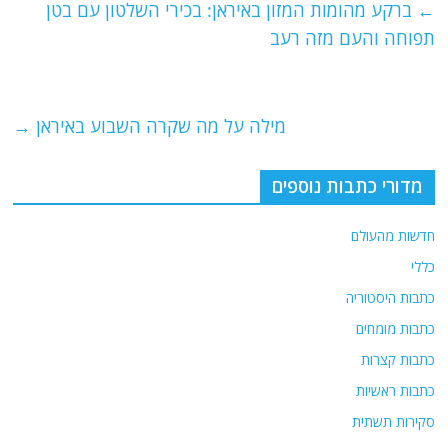
e
er
l
g
s
←
ברקע מהומות המזון באיראן: בכירי השלטון עם בטן
b
ra
A
תפוחה והעם מזה רעב
o
m
p
o
p
מילה על מה שקרה השבוע באיראן
→
k
מדורי כתבות נוספים
חדשות מהעולם
כללי
כתבות היסטוריה
כתבות מומחים
כתבות קצרות
כתבות ראשיות
סקירות תשתית