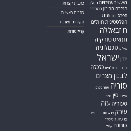
האמירויות
דאעש
הגולן
כתבות קצרות
המזרח התיכון
המפרץ
כתבות ראשיות
הרשות
הפרסי
הפלסטינית
חות'ים
סקירות תשתית
חיזבאללה
קריקטורות
טורקיה
חמאס
טכנולוגיה
טילים
ישראל
ירדן
כלכלה
כורדים
כטב"מים
לבנון
מצרים
סוריה
סחר סמים
סין
סייבר
סיני
עזה
סעודיה
עירק
צבא סוריה חופשי
צרפת
קונייטרה
קורונה
קטאר