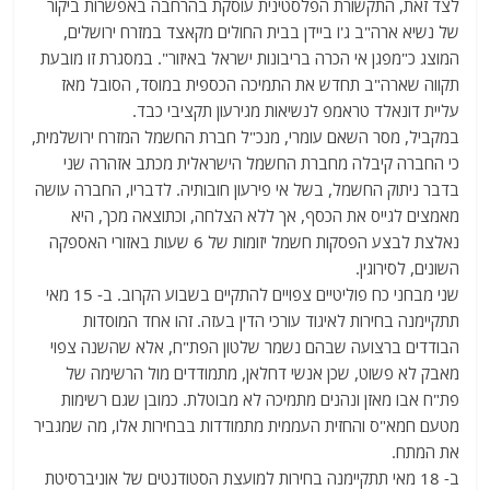
לצד זאת, התקשורת הפלסטינית עוסקת בהרחבה באפשרות ביקור
של נשיא ארה"ב ג'ו ביידן בבית החולים מקאצד במזרח ירושלים,
המוצג כ"מפגן אי הכרה בריבונות ישראל באיזור". במסגרת זו מובעת
תקווה שארה"ב תחדש את התמיכה הכספית במוסד, הסובל מאז
עליית דונאלד טראמפ לנשיאות מגירעון תקציבי כבד.
במקביל, מסר השאם עומרי, מנכ"ל חברת החשמל המזרח ירושלמית,
כי החברה קיבלה מחברת החשמל הישראלית מכתב אזהרה שני
בדבר ניתוק החשמל, בשל אי פירעון חובותיה. לדבריו, החברה עושה
מאמצים לגייס את הכסף, אך ללא הצלחה, וכתוצאה מכך, היא
נאלצת לבצע הפסקות חשמל יזומות של 6 שעות באזורי האספקה
השונים, לסירוגין.
שני מבחני כח פוליטיים צפויים להתקיים בשבוע הקרוב. ב- 15 מאי
תתקיימנה בחירות לאיגוד עורכי הדין בעזה. זהו אחד המוסדות
הבודדים ברצועה שבהם נשמר שלטון הפת"ח, אלא שהשנה צפוי
מאבק לא פשוט, שכן אנשי דחלאן, מתמודדים מול הרשימה של
פת"ח אבו מאזן ונהנים מתמיכה לא מבוטלת. כמובן שגם רשימות
מטעם חמא"ס והחזית העממית מתמודדות בבחירות אלו, מה שמגביר
את המתח.
ב- 18 מאי תתקיימנה בחירות למועצת הסטודנטים של אוניברסיטת