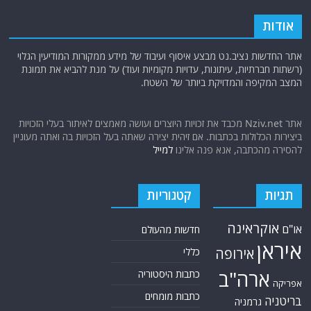
אודות
אתר החדשות נציב.נט מבצע איסוף ועיבוד של מידע ממקורות המודיעין הגלוי
(רשתות חברתיות, עיתונות, עדויות מקומיות ועוד) על מנת להביא את תמונת
המצב המקיפה והמדויקת ביותר של השטח.
אתר Nziv.net מכבד את זכויות היוצרים ועושה מאמצים לאיתור בעלי הזכויות
ביצירות הכלולות בכתבות. אם זיהית יצירה שאתה בעל הזכויות בה ואתה מעוניין
להסירה מהכתבה, אנא פנה אלינו
למייל
תגיות
קטגוריות
אוקראינה
או"ם
חדשות מהעולם
איראן
אירופה
כללי
ארה"ב
כתבות היסטוריה
אפריקה
כתבות מומחים
בריטניה
גרמניה