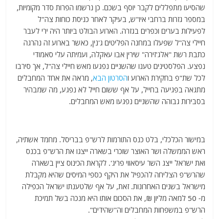
שהסיעו מתפללים לקבר יוסף בשכם. כן נרשמו הפרות סדר מקומיות,
במספר גזרות ברחבי איו"ש, בעיקר לאחר כניסת כוחות צה"ל
לפעילות בערים וכפרים בגזרה. הארוע הבולט ביותר היה ירי לעבר
חיילי צה"ל שפעלו במחנה הפליטים ג'נין, כאשר בארוע זה נהרגה
כתבת רשת "אלג'זירה" שירין אבו עאקלה, ועמיתה עלי סאמודי
נפצע. הפלסטינים טענו שהשניים נפגעו מאש חיילי צה"ל, אך סירבו
לכל שת"פ בחקירת הארוע ו
הסרטון הבא
, מראה את אחד המחבלים
מתגאה בפגיעה בחייל, על אף ששום חייל לא נפגע, מה שמבהיר
בסבירות גבוהה שהשניים נפגעו מאש המחבלים.
במישור הכלכלי, בלט כנס התורמות לרש"פ בבריסל. מחמד אשתיה,
ראש הממשלה ושר האוצר שוכרי בשארה ייצגו את הרש"פ בכנס
ואת ישראל ייצג השר עיסאווי פריג'. לקראת הכינוס ציין בשארה
שהרש"פ הצליחה להכפיל את היקף כספי המיסים שהיא מקבלת
מישראל בשנים האחרונות. זאת, על אף שלטענתו ישראל הכפילה
מ- 50 למאה מליון ₪, את הסכום אותו היא מנכה בשל תמיכת
הרש"פ במשפחות המחבלים וה"שהידים".