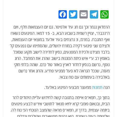
F
T
E
T
W
a
w
m
el
h
הרמדאן נגמר וכך גם חג עיד אלפיטר. גם יום העצמאות חלף, ויום
c
itt
ai
e
at
ה"נכבה", יצויין רשמית בשבוע הבא, ב- 15 למאי. הפיגועים נשארו
e
er
l
g
s
ואף התגברו. במרכז, 3 נרצחים בעיר אלעד במוצאי יום העצמאות,
b
ra
A
ולצידם שני פיגועי דקירה במזרח ירושלים, שהסתיימו עם נפגעים קל
בלבד מצידנו ולכידת המפגעים, נסיון לחדירה לישוב תקוע שסוכל
o
m
p
באומץ רב ע"י איש כיתת הכוננות בישוב שהרג את המחבל. הרוג
o
p
נוסף, נרשם בנסיון לחדור לארץ באזור טול כרם. שוהה בלתי חוקי
k
מעזה, שככל הנראה לא פעל ממניעי פח"ע. והרוג אחר נרשם
באלבירה בעימותים עם כוח צבאי.
הנה
תמונות
ממעצר מבצעי הפיגוע באלעד.
בתוך כך, חמא"ס איימה בתגובה קשה לחידוש עליית היהודים להר
הבית, ובנאום פומבי קרא יחיא סנואר לתושבי איו"ש לבצע פיגועים
ביוזמה עצמית. בדרך זו, חמא"ס מראה שהמצב הנוכחי הכי נוח לה.
שליטתה בעזה נשמרת, היא נהנית ממשאבים שהולכים וגדלים,