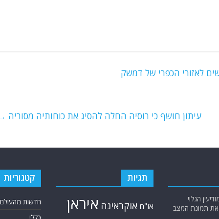
ים לאזורי הכפרי של דמשק
עיתון חושף כי רוסיה החלה להסיג את כוחותיה מסוריה
→
תגיות
קטגוריות
יעין הגלוי
איראן
חדשות מהעולם
אוקראינה
או"ם
א את תמונת המצב
כללי