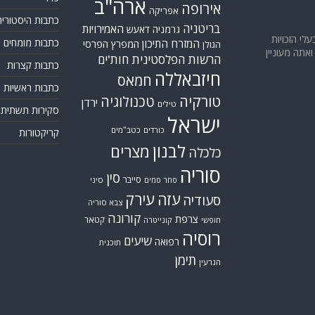
ארה"ב
אירופה
אפריקה
כתבות היסטוריה
בריטניה
האמירויות
גרמניה
דאעש
בעלי הזכויות
כתבות מומחים
המזרח התיכון
המפרץ הפרסי
הגולן
אתה מעוניין
הרשות הפלסטינית
חות'ים
כתבות קצרות
חיזבאללה
חמאס
כתבות ראשיות
טורקיה
טכנולוגיה
ירדן
טילים
סקירות תשתית
ישראל
כורדים
כטב"מים
קריקטורות
לבנון
מצרים
כלכלה
סוריה
סין
סייבר
סיני
סחר סמים
עזה
עירק
סעודיה
צבא סוריה
קורונה
צרפת
קטאר
חופשי
קונייטרה
רוסיה
שיעים
רפואה
תוכנית
תימן
הגרעין