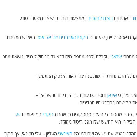
וד
האמירויות
רוצות
להעביר
באמצעות הזמנת נשיא המשטר הסורי,
חקרים אסטרטגיים, שאמר כי
ביקוריו
האחרונים
של אל-אסד
בשלוש המדינות
 מסחרי
איראני
, וקבלתו לפני מספר ימים ללא כל פרוטוקול רגיל, נושאת מסר
ם כל התפתחויות חדשות במדינה, לאור העיסוק המתמשך
' עלי, כי
איראן
ורוסיה פוגעות בכוונה בריבונותו של אל –
ת שליטתה בהחלטותיו המדיניות.
, סבור שהסיבה להיעדר פרוטוקולים כלשהם ב
ביקוריו
הפתאומיים
של
ל הביקור, היא החשש שלו מפני חיסול ממוקד.
מהלכו נפגש עם נשיאה ועם המנהיג
האיראני
העליון – עלי חמינאי, אך ביקור