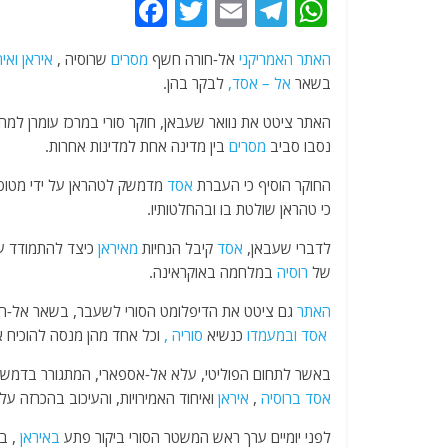
F
T
E
T
W
a
w
m
el
h
האתר
האמריקני
אל-חורה חשף
מסרים
שרוסיה ,
איראן
ואיח
c
itt
ai
e
at
בשאר
אל –
אסד,
לבקר בהן.
e
er
l
g
s
האתר ציטט את נוואר שעבאן, חוקר סורי במרכז עומרן למ
b
ra
A
נסבו סביב
מסרים
בין מדינה אחת למדינות אחרות.
o
m
p
החוקר הוסיף כי העברת
אסד
מדמשק לטהראן על ידי מטוס
o
p
כי טהראן שולטת בו ובהחלטותיו.
k
לדברי שעבאן,
אסד
קיבל הנחיות
מאיראן
כיצד להתמודד ע
של
רוסיה
במלחמה באוקראינה.
האתר
גם ציטט את הדיפלומט הסורי לשעבר, בשאר אל-חאג
אסד
ובמעמדו
כנשיא
סוריה
,
וכל אחד מהן מנסה להוכיח א
באשר לתחום הפוליטי, עלא אל-אספארי, המתגורר בדמשק
אסד
ברוסיה
,
איראן
ואיחוד האמירויות, והעיכוב בהכרזה ע
לפני יומיים ערך ראש המשטר הסורי ביקור פתע
באיראן
, ב