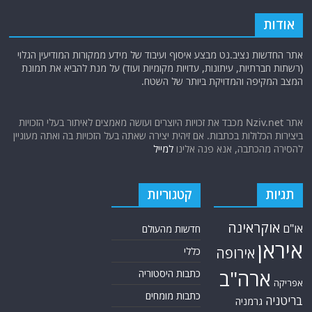
אודות
אתר החדשות נציב.נט מבצע איסוף ועיבוד של מידע ממקורות המודיעין הגלוי
(רשתות חברתיות, עיתונות, עדויות מקומיות ועוד) על מנת להביא את תמונת
המצב המקיפה והמדויקת ביותר של השטח.
אתר Nziv.net מכבד את זכויות היוצרים ועושה מאמצים לאיתור בעלי הזכויות
ביצירות הכלולות בכתבות. אם זיהית יצירה שאתה בעל הזכויות בה ואתה מעוניין
להסירה מהכתבה, אנא פנה אלינו
למייל
תגיות
קטגוריות
אוקראינה
או"ם
חדשות מהעולם
איראן
אירופה
כללי
ארה"ב
כתבות היסטוריה
אפריקה
כתבות מומחים
בריטניה
גרמניה