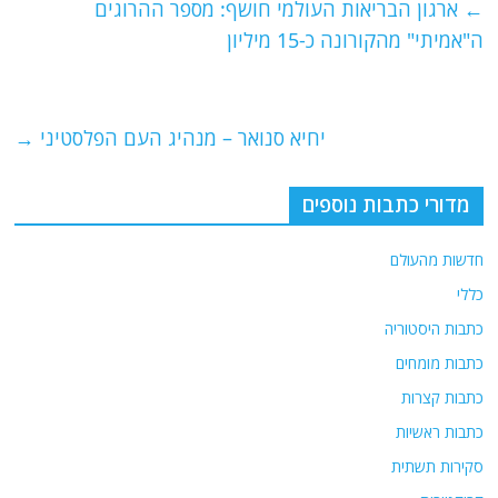
e
er
l
g
s
←
ארגון הבריאות העולמי חושף: מספר ההרוגים
b
ra
A
ה"אמיתי" מהקורונה כ-15 מיליון
o
m
p
o
p
יחיא סנואר – מנהיג העם הפלסטיני
→
k
מדורי כתבות נוספים
חדשות מהעולם
כללי
כתבות היסטוריה
כתבות מומחים
כתבות קצרות
כתבות ראשיות
סקירות תשתית