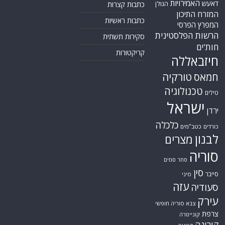
האמירויות
דאעש
הגולן
כתבות קצרות
המזרח התיכון
כתבות ראשיות
המפרץ הפרסי
הרשות הפלסטינית
סקירות תשתית
חות'ים
קריקטורות
חיזבאללה
טורקיה
חמאס
טכנולוגיה
טילים
ישראל
ירדן
כלכלה
כורדים
כטב"מים
לבנון
מצרים
סוריה
סחר סמים
סין
סייבר
סיני
עזה
סעודיה
עירק
צבא סוריה חופשי
צרפת
קונייטרה
קורונה